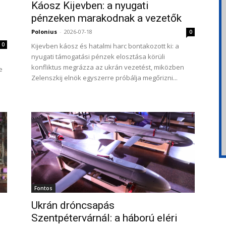
Káosz Kijevben: a nyugati
pénzeken marakodnak a vezetők
Polonius
-
2026-07-18
0
0
Kijevben káosz és hatalmi harc bontakozott ki: a
nyugati támogatási pénzek elosztása körüli
s
konfliktus megrázza az ukrán vezetést, miközben
e
Zelenszkij elnök egyszerre próbálja megőrizni...
Fontos
Ukrán dróncsapás
Szentpétervárnál: a háború eléri