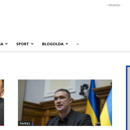
- Hirdetés -
RA
SPORT
BLOGOLDA
–
Fontos