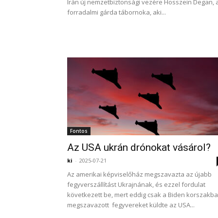
Irán új nemzetbiztonsági vezére Hosszein Degan, 
forradalmi gárda tábornoka, aki...
Fontos
Az USA ukrán drónokat vásárol?
ki
-
2025-07-21
Az amerikai képviselőház megszavazta az újabb
fegyverszállítást Ukrajnának, és ezzel fordulat
következett be, mert eddig csak a Biden korszakb
megszavazott fegyvereket küldte az USA...