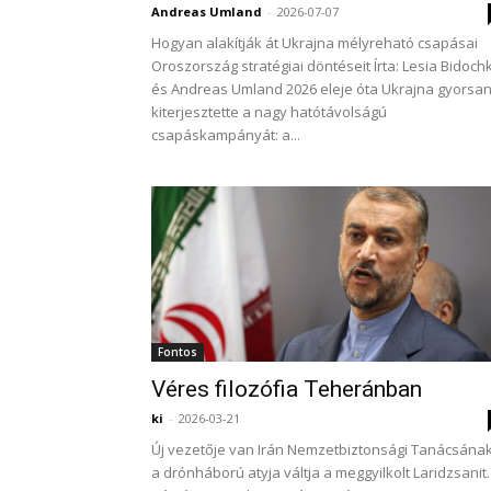
Andreas Umland
-
2026-07-07
Hogyan alakítják át Ukrajna mélyreható csapásai
Oroszország stratégiai döntéseit Írta: Lesia Bidoch
és Andreas Umland 2026 eleje óta Ukrajna gyorsa
kiterjesztette a nagy hatótávolságú
csapáskampányát: a...
Fontos
Véres filozófia Teheránban
ki
-
2026-03-21
Új vezetője van Irán Nemzetbiztonsági Tanácsának
a drónháború atyja váltja a meggyilkolt Laridzsanit.