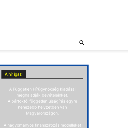
A hír igaz!
A Független Hírügynökség kiadásai
meghaladják bevételeinket.
A pártoktól független újságírás egyre
nehezebb helyzetben van
Magyarországon.
A hagyományos finanszírozás modelleket