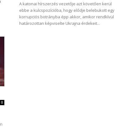
a
A katonai hírszerzés vezetője azt követően kerül
ebbe a kulcspozícióba, hogy elődje belebukott egy
korrupciós botrányba épp akkor, amikor rendkívül
határozottan képviselte Ukrajna érdekeit...
0
an