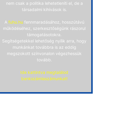
nem csak a politika lehetetleníti el, de a
társadalmi kihívások is.
A
fuhu.hu
fennmaradásához, hosszútávú
működéséhez, szerkesztőségünk rászorul
támogatásotokra.
Segítségetekkel lehetőség nyílik arra, hogy
munkánkat továbbra is az eddig
megszokott színvonalon végezhessük
tovább.
Ide kattintva megtalálod
bankszámlaszámunkat!