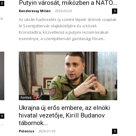
Putyin városát, miközben a NATO...
0
Kenderessy Milán
-
2026-06-03
0
ko
Az ukrán hadviselés új szintre lépett: drónok csaptak
n
le Szentpétervár olajkikötőjére és a közeli
Kronstadtra, közvetlenül a putyini rezsim kirakat-
eseménye, a szentpétervári gazdasági fórum...
Fontos
Ukrajna új erős embere, az elnöki
hivatal vezetője, Kirill Budanov
0
tábornok...
 –
Polonius
-
2026-01-03
0