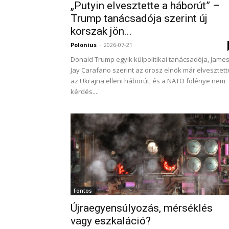
„Putyin elvesztette a háborút” –
Trump tanácsadója szerint új
korszak jön...
Polonius
-
2026-07-21
Donald Trump egyik külpolitikai tanácsadója, Jame
Jay Carafano szerint az orosz elnök már elvesztett
az Ukrajna elleni háborút, és a NATO fölénye nem
kérdés....
Fontos
Újraegyensúlyozás, mérséklés
vagy eszkaláció?