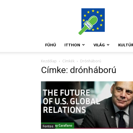
FüHü
FÜHÜ
ITTHON
VILÁG
KULTÚ
Kezdőlap
Címkék
Drónháború
Címke: drónháború
Fontos