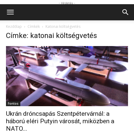
- Hirdetés -
Kezdőlap
Címkék
Katonai költségvetés
Címke: katonai költségvetés
Fontos
Ukrán dróncsapás Szentpétervárnál: a
háború eléri Putyin városát, miközben a
NATO...