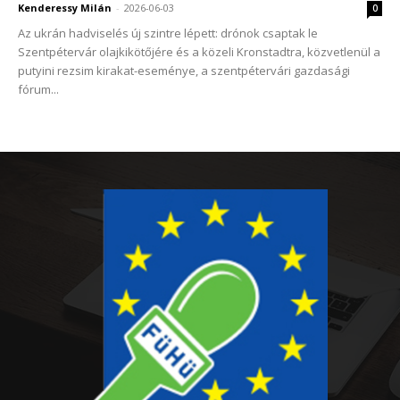
Kenderessy Milán
-
2026-06-03
0
Az ukrán hadviselés új szintre lépett: drónok csaptak le
Szentpétervár olajkikötőjére és a közeli Kronstadtra, közvetlenül a
putyini rezsim kirakat-eseménye, a szentpétervári gazdasági
fórum...