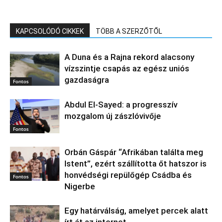
KAPCSOLÓDÓ CIKKEK
TÖBB A SZERZŐTŐL
A Duna és a Rajna rekord alacsony
vízszintje csapás az egész uniós
gazdaságra
Fontos
Abdul El‑Sayed: a progresszív
mozgalom új zászlóvivője
Fontos
Orbán Gáspár “Afrikában találta meg
Istent”, ezért szállította őt hatszor is
honvédségi repülőgép Csádba és
Fontos
Nigerbe
Egy határválság, amelyet percek alatt
írt át az internet