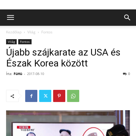
Kezdőlap
Világ
Fontos
Világ
Fontos
Újabb szájkarate az USA és
Észak Korea között
Írta:
FüHü
-
2017-08-10
0