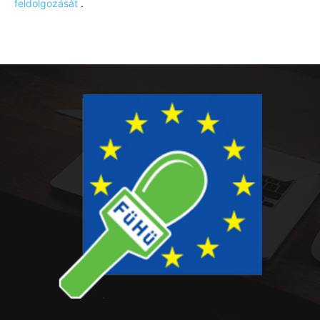
feldolgozását
.