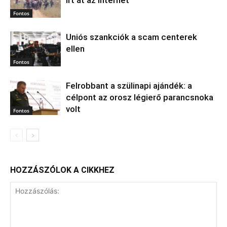
Fontos
Uniós szankciók a scam centerek
ellen
Fontos
Felrobbant a szülinapi ajándék: a
célpont az orosz légierő parancsnoka
volt
Fontos
HOZZÁSZÓLOK A CIKKHEZ