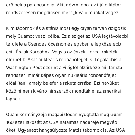
erőinek a parancsnoka. Akit névrokona, az ifjú diktátor
rendszeresen megdicsér, mert „kiváló munkát végez!”
Kim tábornok és a stábja most egy olyan terven dolgozik,
mely Guamot veszi célba. Ez a sziget az USA legtávolabbi
területe a Csendes óceánon és egyben a legközelebb
esik Észak Koreához. Vagyis az észak-koreai rakéták
elérhetik. Akár nukleáris robbanófejjel is! Legalábbis a
Washington Post szerint a világtól elzárkózó militarista
rendszer immár képes olyan nukleáris robbanófejet
előállítani, amely belefér a rakéta orrába. Ezt nevüket
közölni nem kívánó hírszerzők mondták el az amerikai
lapnak.
Guam kormányzója magabiztosan nyugtatta meg Guam
160 ezer lakosát: az USA hatalmas hadereje megvédi
őket! Ugyanezt hangsúlyozta Mattis tábornok is. Az USA