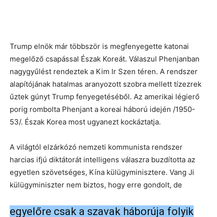
Trump elnök már többször is megfenyegette katonai
megelőző csapással Észak Koreát. Válaszul Phenjanban
nagygyűlést rendeztek a Kim Ir Szen téren. A rendszer
alapítójának hatalmas aranyozott szobra mellett tízezrek
űztek gúnyt Trump fenyegetéséből. Az amerikai légierő
porig rombolta Phenjant a koreai háború idején /1950-
53/. Észak Korea most ugyanezt kockáztatja.
A világtól elzárkózó nemzeti kommunista rendszer
harcias ifjú diktátorát intelligens válaszra buzdította az
egyetlen szövetséges, Kína külügyminisztere. Vang Ji
külügyminiszter nem biztos, hogy erre gondolt, de
egyelőre csak a szavak háborúja folyik