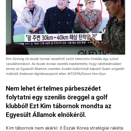
Kim Dzsong Un észak-koreai vezetőről szóló televíziós híradás egy szöuli
vasútállomáson. Az észak-koreai vezetés bejelentette, hogy rakétatámadást
tervez az Egyesült Államok csendes-óceáni külbirtokát képező Guam szigetén
működő Andersen légitámaszpont ellen. MTI/EPA/Dzson Hon Kjun
Nem lehet értelmes párbeszédet
folytatni egy szenilis öreggel a golf
klubból! Ezt Kim tábornok mondta az
Egyesült Államok elnökéről.
Kim tábornok nem akárki: ő Észak Korea stratégiai rakéta