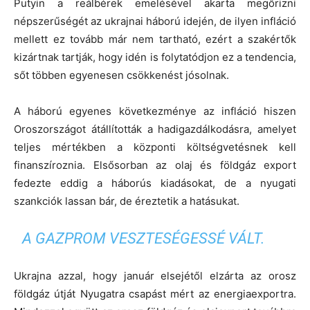
Putyin a reálbérek emelésével akarta megőrizni
népszerűségét az ukrajnai háború idején, de ilyen infláció
mellett ez tovább már nem tartható, ezért a szakértők
kizártnak tartják, hogy idén is folytatódjon ez a tendencia,
sőt többen egyenesen csökkenést jósolnak.
A háború egyenes következménye az infláció hiszen
Oroszországot átállították a hadigazdálkodásra, amelyet
teljes mértékben a központi költségvetésnek kell
finanszíroznia. Elsősorban az olaj és földgáz export
fedezte eddig a háborús kiadásokat, de a nyugati
szankciók lassan bár, de éreztetik a hatásukat.
A GAZPROM VESZTESÉGESSÉ VÁLT.
Ukrajna azzal, hogy január elsejétől elzárta az orosz
földgáz útját Nyugatra csapást mért az energiaexportra.