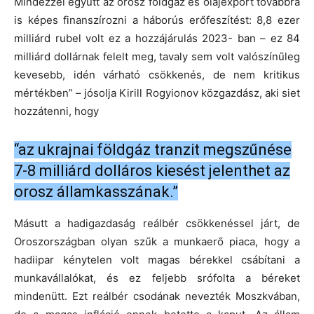
Mindezzel együtt az orosz földgáz és olajexport továbbra
is képes finanszírozni a háborús erőfeszítést: 8,8 ezer
milliárd rubel volt ez a hozzájárulás 2023- ban – ez 84
milliárd dollárnak felelt meg, tavaly sem volt valószínűleg
kevesebb, idén várható csökkenés, de nem kritikus
mértékben” – jósolja Kirill Rogyionov közgazdász, aki siet
hozzátenni, hogy
“az ukrajnai földgáz tranzit megszűnése
7-8 milliárd dolláros kiesést jelenthet az
orosz államkasszának.”
Másutt a hadigazdaság reálbér csökkenéssel járt, de
Oroszországban olyan szűk a munkaerő piaca, hogy a
hadiipar kénytelen volt magas bérekkel csábítani a
munkavállalókat, és ez feljebb srófolta a béreket
mindenütt. Ezt reálbér csodának nevezték Moszkvában,