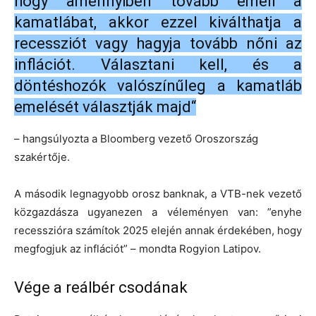
hogy amennyiben tovább emeli a
kamatlábat, akkor ezzel kiválthatja a
recessziót vagy hagyja tovább nőni az
inflációt. Választani kell, és a
döntéshozók valószínűleg a kamatláb
emelését választják majd“
– hangsúlyozta a Bloomberg vezető Oroszország
szakértője.
A második legnagyobb orosz banknak, a VTB-nek vezető
közgazdásza ugyanezen a véleményen van: ”enyhe
recesszióra számítok 2025 elején annak érdekében, hogy
megfogjuk az inflációt” – mondta Rogyion Latipov.
Vége a reálbér csodának