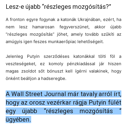
Lesz-e újabb “részleges mozgósítás?”
A fronton egyre fogynak a katonák Ukrajnában, ezért, ha
nem lesz hamarosan fegyverszünet, akkor újabb
“részleges mozgósítás” jöhet, amely tovább szűkíti az
amúgyis igen feszes munkaerőpiac lehetőségeit.
Jelenleg Putyin szerződéses katonákkal tölti föl a
veszteségeket, ez komoly pénzkiadással jár hiszen
magas zsoldot sőt bónuszt kell ígérni valakinek, hogy
önként beálljon a hadseregbe.
A Wall Street Journal már tavaly arról írt,
hogy az orosz vezérkar rágja Putyin fülét
egy újabb “részleges mozgósítás “
ügyében.