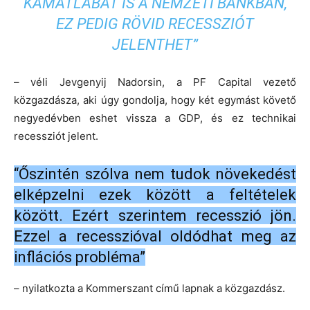
KAMATLÁBAT IS A NEMZETI BANKBAN,
EZ PEDIG RÖVID RECESSZIÓT
JELENTHET”
– véli Jevgenyij Nadorsin, a PF Capital vezető
közgazdásza, aki úgy gondolja, hogy két egymást követő
negyedévben eshet vissza a GDP, és ez technikai
recessziót jelent.
“Őszintén szólva nem tudok növekedést
elképzelni ezek között a feltételek
között. Ezért szerintem recesszió jön.
Ezzel a recesszióval oldódhat meg az
inflációs probléma”
– nyilatkozta a Kommerszant című lapnak a közgazdász.