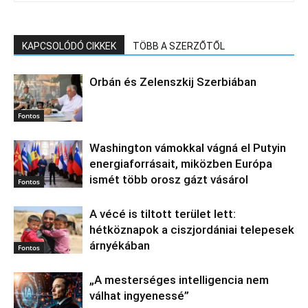
KAPCSOLÓDÓ CIKKEK
TÖBB A SZERZŐTŐL
Orbán és Zelenszkij Szerbiában
Fontos
Washington vámokkal vágná el Putyin
energiaforrásait, miközben Európa
ismét több orosz gázt vásárol
Fontos
A vécé is tiltott terület lett:
hétköznapok a ciszjordániai telepesek
árnyékában
Fontos
„A mesterséges intelligencia nem
válhat ingyenessé”