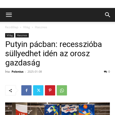
Kezdőlap
Világ
Hasznos
Világ
Hasznos
Putyin pácban: recesszióba
süllyedhet idén az orosz
gazdaság
Írta:
Polonius
-
2025-01-08
0