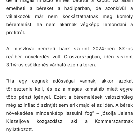
de a magas infláció ennek betette a kaput. Az állam
emelheti a béreket a hadiiparban, de azonkívül a
vállalkozók már nem kockáztathatnak meg komoly
béremelést, ha nem akarnak végképp lemondani a
profitról.
A moszkvai nemzeti bank szerint 2024-ben 8%-os
reálbér növekedés volt Oroszországban, idén viszont
3,1%-os csökkenés várható ezen a téren.
“Ha egy cégnek adósságai vannak, akkor azokat
törlesztenie kell, és ez a magas kamatláb miatt egyre
több pénzt igényel. Ezért a béremelések valószínűleg
még az infláció szintjét sem érik majd el az idén. A bérek
növekedése mindenképp lassulni fog“ – jósolja Jelena
Kiszeljova közgazdász, aki a Kommerszantnak
nyilatkozott.