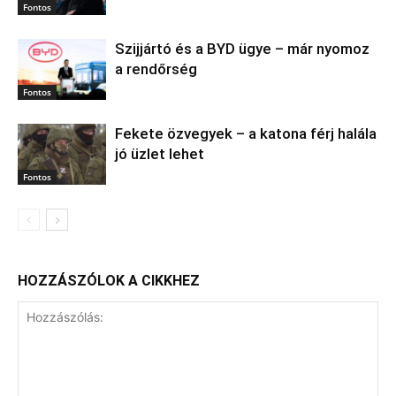
Fontos
Szijjártó és a BYD ügye – már nyomoz
a rendőrség
Fontos
Fekete özvegyek – a katona férj halála
jó üzlet lehet
Fontos
HOZZÁSZÓLOK A CIKKHEZ