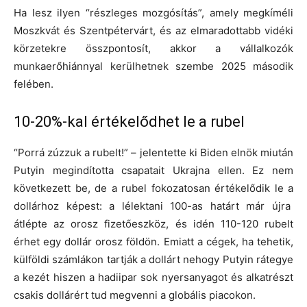
Ha lesz ilyen “részleges mozgósítás”, amely megkíméli
Moszkvát és Szentpétervárt, és az elmaradottabb vidéki
körzetekre összpontosít, akkor a vállalkozók
munkaerőhiánnyal kerülhetnek szembe 2025 második
felében.
10-20%-kal értékelődhet le a rubel
“Porrá zúzzuk a rubelt!” – jelentette ki Biden elnök miután
Putyin megindította csapatait Ukrajna ellen. Ez nem
következett be, de a rubel fokozatosan értékelődik le a
dollárhoz képest: a lélektani 100-as határt már újra
átlépte az orosz fizetőeszköz, és idén 110-120 rubelt
érhet egy dollár orosz földön. Emiatt a cégek, ha tehetik,
külföldi számlákon tartják a dollárt nehogy Putyin rátegye
a kezét hiszen a hadiipar sok nyersanyagot és alkatrészt
csakis dollárért tud megvenni a globális piacokon.