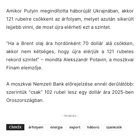
Amikor Putyin megindította háborúját Ukrajnában, akkor
121 rubelre csökkent az árfolyam, melyet azután sikerült
lejjebb vinni, de most újra elérheti ezt a szintet.
“Ha a Brent olaj ára hordónként 70 dollár alá csökken,
akkor nem kétséges, hogy újra elérjük a 121 rubeles
rekord szintet” – mondta Alekszandr Potavin, a moszkvai
Finam elemzője.
A moszkvai Nemzeti Bank előrejelzése ennél derűlátóbb:
szerintük “csak” 102 rubel lesz egy dollár ára 2025-ben
Oroszországban.
- Hirdetés -
CÍMKÉK
árfolyam
energia
export
háború
szankciók