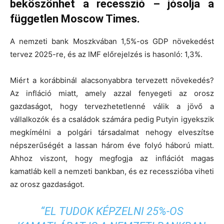
beköszönhet a recesszió – jósolja a
független Moscow Times.
A nemzeti bank Moszkvában 1,5%-os GDP növekedést
tervez 2025-re, és az IMF előrejelzés is hasonló: 1,3%.
Miért a korábbinál alacsonyabbra tervezett növekedés?
Az infláció miatt, amely azzal fenyegeti az orosz
gazdaságot, hogy tervezhetetlenné válik a jövő a
vállalkozók és a családok számára pedig Putyin igyekszik
megkímélni a polgári társadalmat nehogy elveszítse
népszerűségét a lassan három éve folyó háború miatt.
Ahhoz viszont, hogy megfogja az inflációt magas
kamatláb kell a nemzeti bankban, és ez recesszióba viheti
az orosz gazdaságot.
“EL TUDOK KÉPZELNI 25%-OS