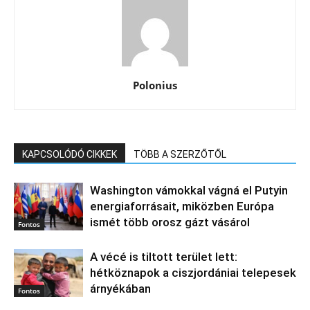
Polonius
KAPCSOLÓDÓ CIKKEK
TÖBB A SZERZŐTŐL
Washington vámokkal vágná el Putyin
energiaforrásait, miközben Európa
ismét több orosz gázt vásárol
Fontos
A vécé is tiltott terület lett:
hétköznapok a ciszjordániai telepesek
árnyékában
Fontos