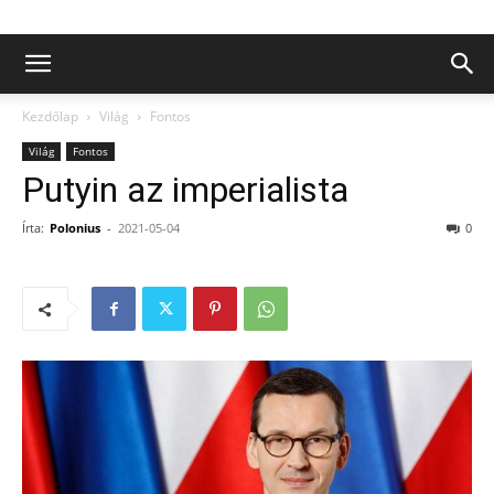
Kezdőlap
Világ
Fontos
Világ
Fontos
Putyin az imperialista
Írta:
Polonius
-
2021-05-04
0