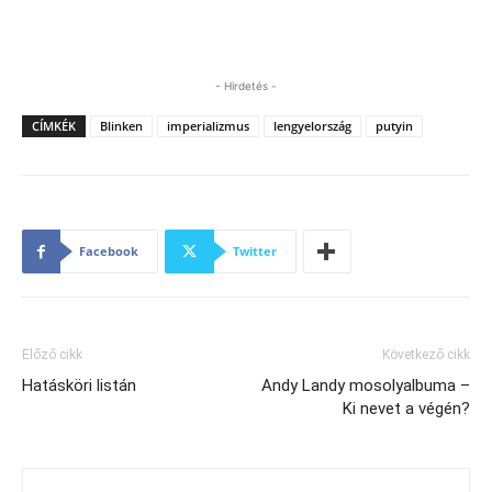
- Hirdetés -
CÍMKÉK
Blinken
imperializmus
lengyelország
putyin
Facebook
Twitter
Előző cikk
Következő cikk
Hatásköri listán
Andy Landy mosolyalbuma –
Ki nevet a végén?