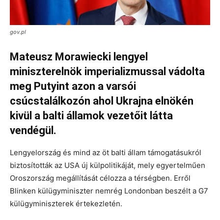
gov.pl
Mateusz Morawiecki lengyel
miniszterelnök imperializmussal vádolta
meg Putyint azon a varsói
csúcstalálkozón ahol Ukrajna elnökén
kivül a balti államok vezetőit látta
vendégül.
Lengyelország és mind az öt balti állam támogatásukról
biztosították az USA új külpolitikáját, mely egyertelműen
Oroszország megállítását célozza a térségben. Erről
Blinken külügyminiszter nemrég Londonban beszélt a G7
külügyminiszterek értekezletén.