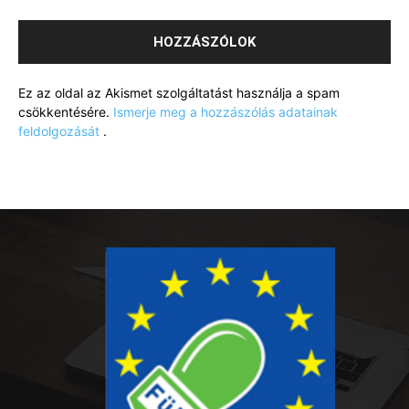
Ez az oldal az Akismet szolgáltatást használja a spam
csökkentésére.
Ismerje meg a hozzászólás adatainak
feldolgozását
.