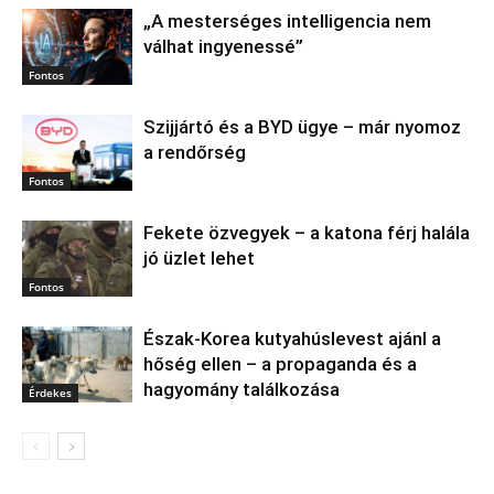
„A mesterséges intelligencia nem
válhat ingyenessé”
Fontos
Szijjártó és a BYD ügye – már nyomoz
a rendőrség
Fontos
Fekete özvegyek – a katona férj halála
jó üzlet lehet
Fontos
Észak‑Korea kutyahúslevest ajánl a
hőség ellen – a propaganda és a
hagyomány találkozása
Érdekes