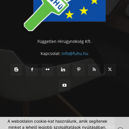
Független Hírügynökség Kft.
Kapcsolat:
info@fuhu.hu
A weboldalon cookie-kat használunk, amik segítenek
Médiaajánlat
Impresszum
Szerzői jogok
Adatkezelési irányelvek
minket a lehető legjobb szolgáltatások nyújtásában.