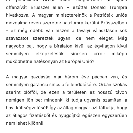
offenzívát Brüsszel ellen – ezúttal Donald Trumpra
hivatkozva. A magyar miniszterelnök a Patrióták uniós
mozgalma révén szeretne hatalomra kerülni Brüsszelben
– ez még odébb van hiszen a tavalyi választáson sok
szavazatot szereztek ugyan, de nem eleget. Még
nagyobb baj, hogy a bírálaton kívül az égvilágon kívül
semmilyen elképzelésük sincsen arról: miképp
működhetne hatékonyan az Európai Unió?
A magyar gazdaság már három éve pácban van, és
semmilyen garancia sincs a fellendülésére. Orbán szokás
szerint blöfföl, de ezen a területen ez hosszú távon
nemigen jön be: mindenki ki tudja ugyanis számítani a
havi költségvetését! Így az átlag magyar azt láthatja, hogy
az átlagos fizetésből és nyugdíjból egészen egyszerűen
nem lehet kijönni!