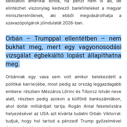
beiktatott amerikai elnök, ha pénzt nem is ad, de
elintézhet viszonylag kedvező bankhiteleket a magyar
miniszterelnöknek, aki ebből megvásárolhatja a
szavazópolgárok jóindulatát 2026-ban.
Orbán – Trumppal ellentétben – nem
bukhat meg, mert egy vagyonosodási
vizsgálat égbekiáltó lopást állapíthatna
meg.
Orbánnak egy vasa sem volt amikor belekezdett a
politikai karrierjébe, most pedig az ország leggazdagabb
embere: részben Mészáros Lőrinc és Tiborcz István neve
alatt, részben pedig azokon a külföldi bankszámlákon,
ahol dollár milliárdjait tartja. Rogán Antal feketelistára
helyezésével az USA azt kívánta tudatni Orbán Viktorral:
tudjuk, hogy hol tartod a pénzed! Trump győzelmével