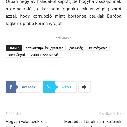
Orbán négy év haladékot kapott, de hogyha visszajönnek
a demokraták, akkor nem fognak a ciklus végéig várni
azzal, hogy korrupció miatt börtönbe csukják Európa
legkorruptabb kormányfőjét.
- Hirdetés -
CÍMKÉK
antikorrupciós ügyészség
gazdaság
költségvetés
kormányfő
zsidó összeesküvés
Facebook
Twitter
Előző cikk
Következő cikk
Hogyan válasszuk ki a
Mercedes főnök: nem kellenek