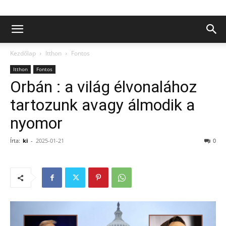
Kezdőlap
Itthon
Fontos
Itthon
Fontos
Orbán : a világ élvonalához
tartozunk avagy álmodik a
nyomor
Írta:
ki
-
2025-01-21
0