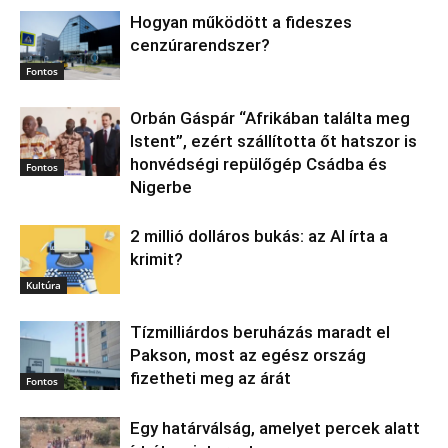
Hogyan működött a fideszes
cenzúrarendszer?
Fontos
Orbán Gáspár “Afrikában találta meg
Istent”, ezért szállította őt hatszor is
honvédségi repülőgép Csádba és
Fontos
Nigerbe
2 millió dolláros bukás: az AI írta a
krimit?
Kultúra
Tízmilliárdos beruházás maradt el
Pakson, most az egész ország
fizetheti meg az árát
Fontos
Egy határválság, amelyet percek alatt