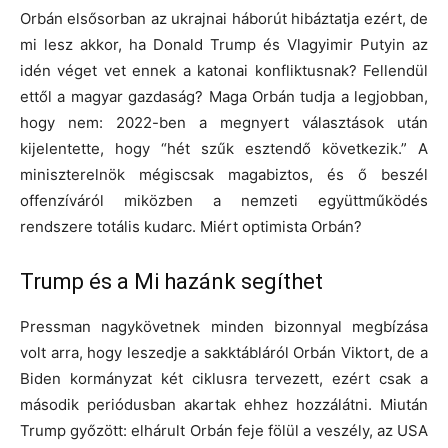
Orbán elsősorban az ukrajnai háborút hibáztatja ezért, de
mi lesz akkor, ha Donald Trump és Vlagyimir Putyin az
idén véget vet ennek a katonai konfliktusnak? Fellendül
ettől a magyar gazdaság? Maga Orbán tudja a legjobban,
hogy nem: 2022-ben a megnyert választások után
kijelentette, hogy “hét szűk esztendő következik.” A
miniszterelnök mégiscsak magabiztos, és ő beszél
offenzíváról miközben a nemzeti együttműködés
rendszere totális kudarc. Miért optimista Orbán?
Trump és a Mi hazánk segíthet
Pressman nagykövetnek minden bizonnyal megbízása
volt arra, hogy leszedje a sakktábláról Orbán Viktort, de a
Biden kormányzat két ciklusra tervezett, ezért csak a
második periódusban akartak ehhez hozzálátni. Miután
Trump győzött: elhárult Orbán feje fölül a veszély, az USA