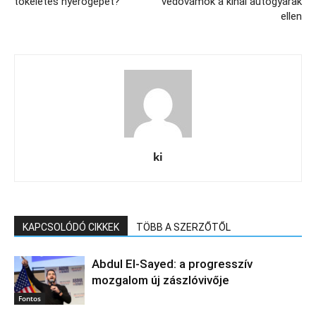
tökéletes nyerőgépet?
védővámok a kínai autógyárak
ellen
ki
KAPCSOLÓDÓ CIKKEK
TÖBB A SZERZŐTŐL
Abdul El‑Sayed: a progresszív
mozgalom új zászlóvivője
Fontos