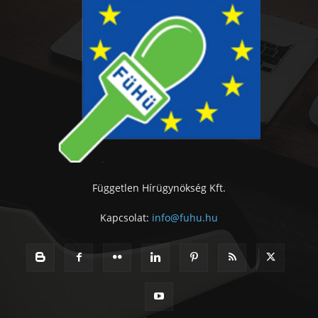
Független Hírügynökség Kft.
Kapcsolat:
info@fuhu.hu