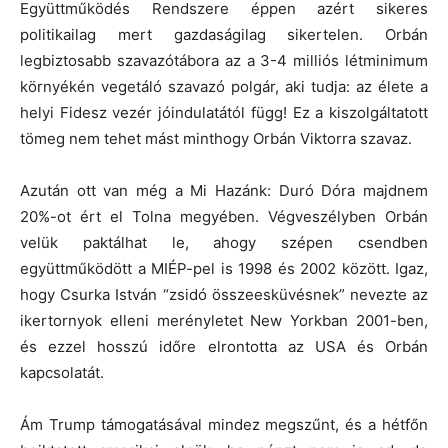
Együttműködés Rendszere éppen azért sikeres
politikailag mert gazdaságilag sikertelen. Orbán
legbiztosabb szavazótábora az a 3-4 milliós létminimum
környékén vegetáló szavazó polgár, aki tudja: az élete a
helyi Fidesz vezér jóindulatától függ! Ez a kiszolgáltatott
tömeg nem tehet mást minthogy Orbán Viktorra szavaz.
Azután ott van még a Mi Hazánk: Duró Dóra majdnem
20%-ot ért el Tolna megyében. Végveszélyben Orbán
velük paktálhat le, ahogy szépen csendben
együttműködött a MIÉP-pel is 1998 és 2002 között. Igaz,
hogy Csurka István “zsidó összeesküvésnek” nevezte az
ikertornyok elleni merényletet New Yorkban 2001-ben,
és ezzel hosszú időre elrontotta az USA és Orbán
kapcsolatát.
Ám Trump támogatásával mindez megszűnt, és a hétfőn