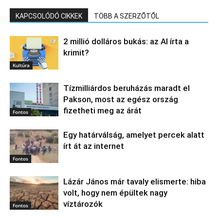
KAPCSOLÓDÓ CIKKEK
TÖBB A SZERZŐTŐL
2 millió dolláros bukás: az AI írta a
krimit?
Kultúra
Tízmilliárdos beruházás maradt el
Pakson, most az egész ország
fizetheti meg az árát
Fontos
Egy határválság, amelyet percek alatt
írt át az internet
Fontos
Lázár János már tavaly elismerte: hiba
volt, hogy nem épültek nagy
víztározók
Fontos