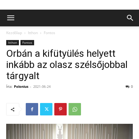
Kezdőlap
Itthon
Fontos
Itthon
Fontos
Orbán a kifütyülés helyett
inkább az olasz szélsőjobbal
tárgyalt
Írta:
Polonius
-
2021-06-24
0