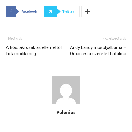
Facebook
Twitter
Előző cikk
Következő cikk
A hős, aki csak az ellenféltől
Andy Landy mosolyalbuma –
futamodik meg
Orbán és a szeretet hatalma
Polonius