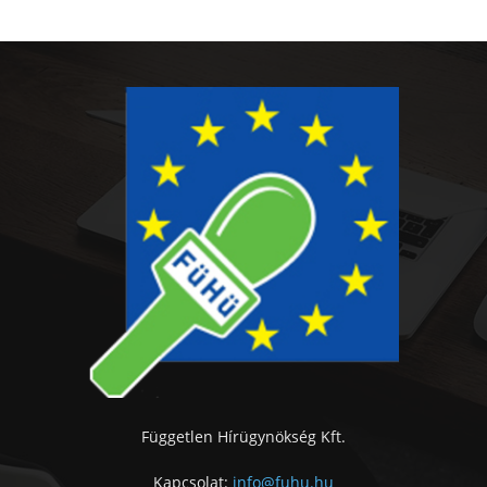
Független Hírügynökség Kft.
Kapcsolat:
info@fuhu.hu