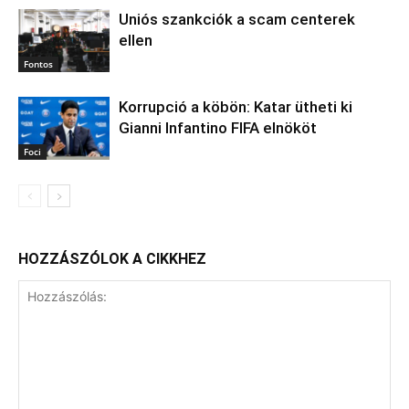
Uniós szankciók a scam centerek
ellen
Fontos
Korrupció a köbön: Katar ütheti ki
Gianni Infantino FIFA elnököt
Foci
HOZZÁSZÓLOK A CIKKHEZ