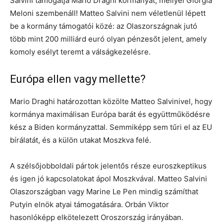
Salvini támogatja Mario Draghi kormányát, mellyel Giorgia
Meloni szembenáll! Matteo Salvini nem véletlenül lépett
be a kormány támogatói közé: az Olaszországnak jutó
több mint 200 milliárd euró olyan pénzesőt jelent, amely
komoly esélyt teremt a válságkezelésre.
Európa ellen vagy mellette?
Mario Draghi határozottan közölte Matteo Salvinivel, hogy
kormánya maximálisan Európa barát és együttműködésre
kész a Biden kormányzattal. Semmiképp sem tűri el az EU
bírálatát, és a külön utakat Moszkva felé.
A szélsőjobboldali pártok jelentős része euroszkeptikus
és igen jó kapcsolatokat ápol Moszkvával. Matteo Salvini
Olaszországban vagy Marine Le Pen mindig számíthat
Putyin elnök atyai támogatására. Orbán Viktor
hasonlóképp elkötelezett Oroszország irányában.