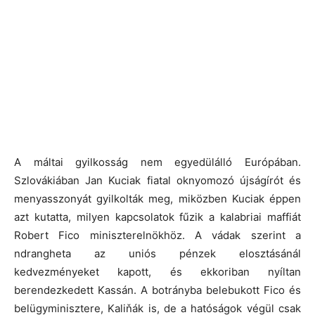
A máltai gyilkosság nem egyedülálló Európában.
Szlovákiában Jan Kuciak fiatal oknyomozó újságírót és
menyasszonyát gyilkolták meg, miközben Kuciak éppen
azt kutatta, milyen kapcsolatok fűzik a kalabriai maffiát
Robert Fico miniszterelnökhöz. A vádak szerint a
ndrangheta az uniós pénzek elosztásánál
kedvezményeket kapott, és ekkoriban nyíltan
berendezkedett Kassán. A botrányba belebukott Fico és
belügyminisztere, Kaliňák is, de a hatóságok végül csak