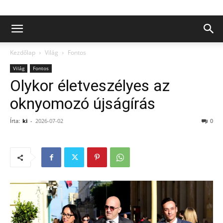
Kezdőlap
Világ
Fontos
Világ
Fontos
Olykor életveszélyes az
oknyomozó újságírás
Írta:
ki
-
2026-07-02
0