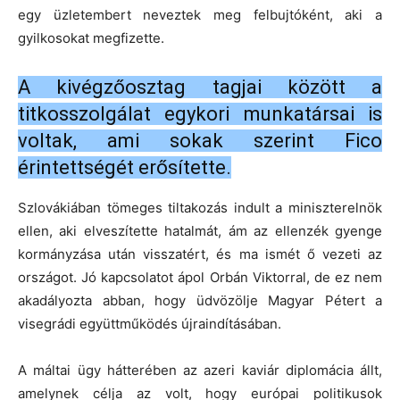
egy üzletembert neveztek meg felbujtóként, aki a
gyilkosokat megfizette.
A kivégzőosztag tagjai között a
titkosszolgálat egykori munkatársai is
voltak, ami sokak szerint Fico
érintettségét erősítette.
Szlovákiában tömeges tiltakozás indult a miniszterelnök
ellen, aki elveszítette hatalmát, ám az ellenzék gyenge
kormányzása után visszatért, és ma ismét ő vezeti az
országot. Jó kapcsolatot ápol Orbán Viktorral, de ez nem
akadályozta abban, hogy üdvözölje Magyar Pétert a
visegrádi együttműködés újraindításában.
A máltai ügy hátterében az azeri kaviár diplomácia állt,
amelynek célja az volt, hogy európai politikusok