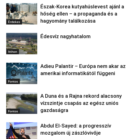
Észak‑Korea kutyahúslevest ajánl a
hőség ellen – a propaganda és a
hagyomány találkozása
Érdekes
Édesvíz nagyhatalom
Itthon
Adieu Palantir – Európa nem akar az
amerikai informatikától függeni
Fontos
A Duna és a Rajna rekord alacsony
vízszintje csapás az egész uniós
gazdaságra
Fontos
Abdul El‑Sayed: a progresszív
mozgalom új zászlóvivője