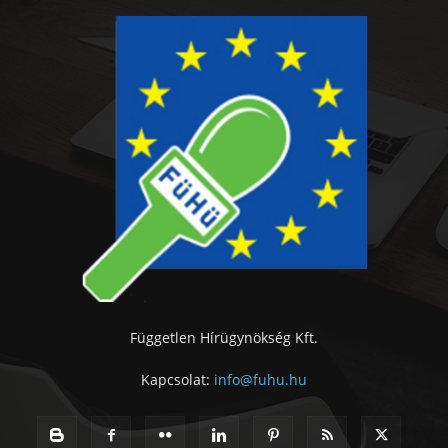
Független Hírügynökség Kft.
Kapcsolat:
info@fuhu.hu