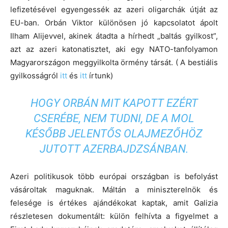
lefizetésével egyengessék az azeri oligarchák útját az
EU-ban. Orbán Viktor különösen jó kapcsolatot ápolt
Ilham Alijevvel, akinek átadta a hírhedt „baltás gyilkost”,
azt az azeri katonatisztet, aki egy NATO-tanfolyamon
Magyarországon meggyilkolta örmény társát. ( A bestiális
gyilkosságról
itt
és
itt
írtunk)
HOGY ORBÁN MIT KAPOTT EZÉRT
CSERÉBE, NEM TUDNI, DE A MOL
KÉSŐBB JELENTŐS OLAJMEZŐHÖZ
JUTOTT AZERBAJDZSÁNBAN.
Azeri politikusok több európai országban is befolyást
vásároltak maguknak. Máltán a miniszterelnök és
felesége is értékes ajándékokat kaptak, amit Galizia
részletesen dokumentált: külön felhívta a figyelmet a