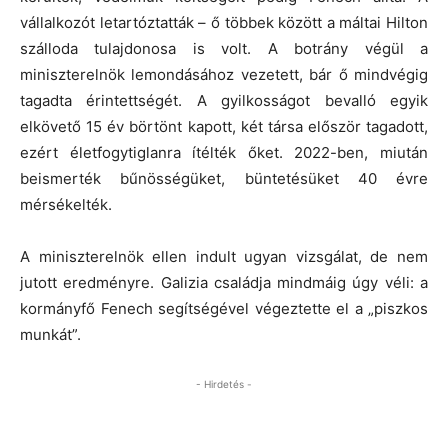
vállalkozót letartóztatták – ő többek között a máltai Hilton
szálloda tulajdonosa is volt. A botrány végül a
miniszterelnök lemondásához vezetett, bár ő mindvégig
tagadta érintettségét. A gyilkosságot bevalló egyik
elkövető 15 év börtönt kapott, két társa először tagadott,
ezért életfogytiglanra ítélték őket. 2022-ben, miután
beismerték bűnösségüket, büntetésüket 40 évre
mérsékelték.
A miniszterelnök ellen indult ugyan vizsgálat, de nem
jutott eredményre. Galizia családja mindmáig úgy véli: a
kormányfő Fenech segítségével végeztette el a „piszkos
munkát”.
- Hirdetés -