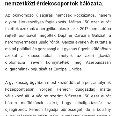
nemzetközi érdekcsoportok hálózata.
Az oknyomozó újságírás nemcsak kockázatos, hanem
olykor életveszélyes foglalkozás. Máltán 150 ezer eurót
fizettek azoknak a bérgyilkosoknak, akik 2017-ben autóba
rejtett bombával megölték Daphne Caruana Galiziát, a
háromgyermekes újságírónőt. Galizia éveken át kutatta a
máltai politikai és gazdasági elit gyanús ügyeit, különösen
azokat a kapcsolatokat, amelyek az azeri „kaviár
diplomácia” révén könnyítették meg Azerbajdzsán
oligarcháinak bejutását az Európai Unióba.
A gyilkosság ügyében most kezdődött el a per, amelynek
középpontjában Yorgen Fenech dúsgazdag máltai
vállalkozó áll. A vádirat szerint ő fizetett 150 ezer eurót
három maffiózónak azért, hogy elhallgattassák az
újságírónőt. Fenech tagadja bűnösségét, de a botrány