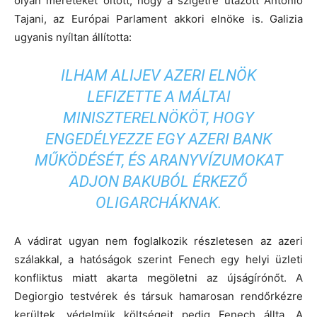
olyan méreteket öltött, hogy a szigetre utazott Antonio
Tajani, az Európai Parlament akkori elnöke is. Galizia
ugyanis nyíltan állította:
ILHAM ALIJEV AZERI ELNÖK
LEFIZETTE A MÁLTAI
MINISZTERELNÖKÖT, HOGY
ENGEDÉLYEZZE EGY AZERI BANK
MŰKÖDÉSÉT, ÉS ARANYVÍZUMOKAT
ADJON BAKUBÓL ÉRKEZŐ
OLIGARCHÁKNAK.
A vádirat ugyan nem foglalkozik részletesen az azeri
szálakkal, a hatóságok szerint Fenech egy helyi üzleti
konfliktus miatt akarta megöletni az újságírónőt. A
Degiorgio testvérek és társuk hamarosan rendőrkézre
kerültek, védelmük költségeit pedig Fenech állta. A