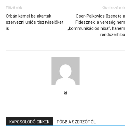
Előző cikk
Következő cikk
Orbán kémei be akartak
Cser-Palkovics üzenete a
szervezni uniós tisztviselőket
Fidesznek: a vereség nem
is
„kommunikációs hiba”, hanem
rendszerhiba
ki
KAPCSOLÓDÓ CIKKEK
TÖBB A SZERZŐTŐL