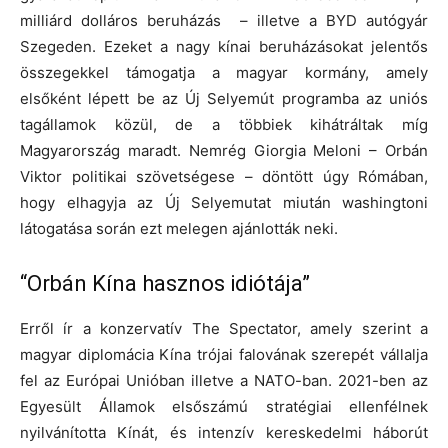
milliárd dolláros beruházás – illetve a BYD autógyár
Szegeden. Ezeket a nagy kínai beruházásokat jelentős
összegekkel támogatja a magyar kormány, amely
elsőként lépett be az Új Selyemút programba az uniós
tagállamok közül, de a többiek kihátráltak míg
Magyarország maradt. Nemrég Giorgia Meloni – Orbán
Viktor politikai szövetségese – döntött úgy Rómában,
hogy elhagyja az Új Selyemutat miután washingtoni
látogatása során ezt melegen ajánlották neki.
“Orbán Kína hasznos idiótája”
Erről ír a konzervatív The Spectator, amely szerint a
magyar diplomácia Kína trójai falovának szerepét vállalja
fel az Európai Unióban illetve a NATO-ban. 2021-ben az
Egyesült Államok elsőszámú stratégiai ellenfélnek
nyilvánította Kínát, és intenzív kereskedelmi háborút