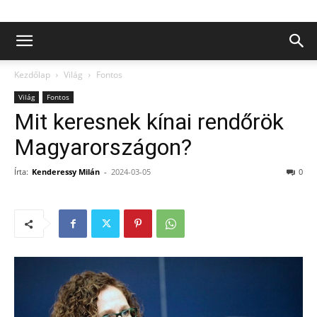
Kezdőlap
Világ
Fontos
Világ
Fontos
Mit keresnek kínai rendőrök
Magyarországon?
Írta:
Kenderessy Milán
-
2024-03-05
0