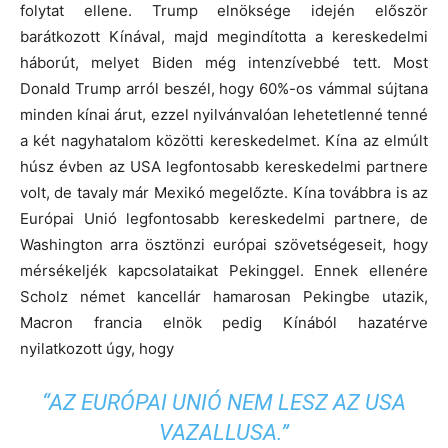
folytat ellene. Trump elnöksége idején először
barátkozott Kínával, majd megindította a kereskedelmi
háborút, melyet Biden még intenzívebbé tett. Most
Donald Trump arról beszél, hogy 60%-os vámmal sújtana
minden kínai árut, ezzel nyilvánvalóan lehetetlenné tenné
a két nagyhatalom közötti kereskedelmet. Kína az elmúlt
húsz évben az USA legfontosabb kereskedelmi partnere
volt, de tavaly már Mexikó megelőzte. Kína továbbra is az
Európai Unió legfontosabb kereskedelmi partnere, de
Washington arra ösztönzi európai szövetségeseit, hogy
mérsékeljék kapcsolataikat Pekinggel. Ennek ellenére
Scholz német kancellár hamarosan Pekingbe utazik,
Macron francia elnök pedig Kínából hazatérve
nyilatkozott úgy, hogy
“AZ EURÓPAI UNIÓ NEM LESZ AZ USA
VAZALLUSA.”