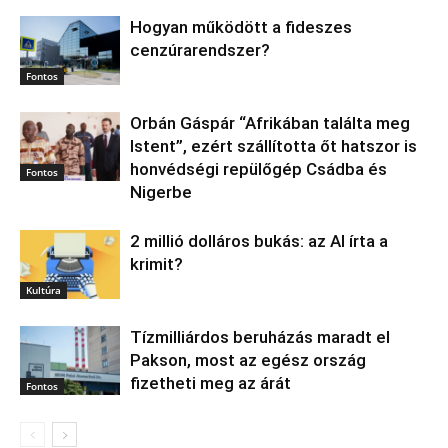
Hogyan működött a fideszes
cenzúrarendszer?
Fontos
Orbán Gáspár “Afrikában találta meg
Istent”, ezért szállította őt hatszor is
honvédségi repülőgép Csádba és
Fontos
Nigerbe
2 millió dolláros bukás: az AI írta a
krimit?
Kultúra
Tízmilliárdos beruházás maradt el
Pakson, most az egész ország
fizetheti meg az árát
Fontos