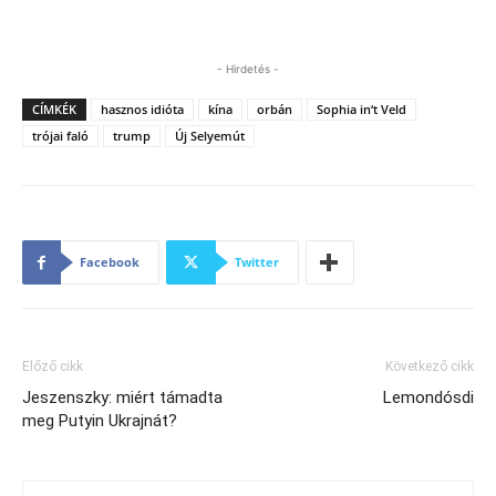
- Hirdetés -
CÍMKÉK
hasznos idióta
kína
orbán
Sophia in‘t Veld
trójai faló
trump
Új Selyemút
Facebook
Twitter
Előző cikk
Következő cikk
Jeszenszky: miért támadta
Lemondósdi
meg Putyin Ukrajnát?