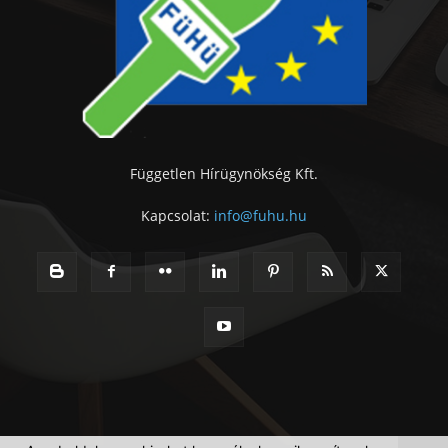
Független Hírügynökség Kft.
Kapcsolat:
info@fuhu.hu