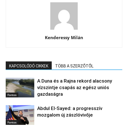
Kenderessy Milán
KAPCSOLÓDÓ CIKKEK
TÖBB A SZERZŐTŐL
A Duna és a Rajna rekord alacsony
vízszintje csapás az egész uniós
gazdaságra
Fontos
Abdul El‑Sayed: a progresszív
mozgalom új zászlóvivője
Fontos