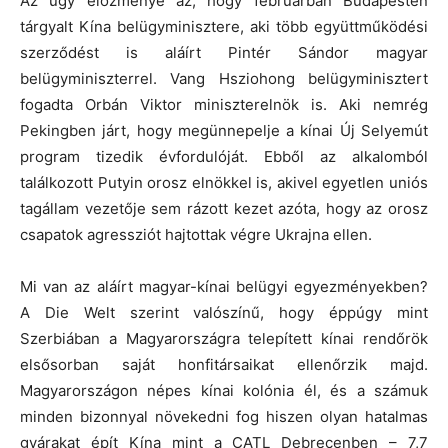
Az ügy előzménye az, hogy februárban Budapesten
tárgyalt Kína belügyminisztere, aki több együttműködési
szerződést is aláírt Pintér Sándor magyar
belügyminiszterrel. Vang Hsziohong belügyminisztert
fogadta Orbán Viktor miniszterelnök is. Aki nemrég
Pekingben járt, hogy megünnepelje a kínai Új Selyemút
program tizedik évfordulóját. Ebből az alkalomból
találkozott Putyin orosz elnökkel is, akivel egyetlen uniós
tagállam vezetője sem rázott kezet azóta, hogy az orosz
csapatok agressziót hajtottak végre Ukrajna ellen.
Mi van az aláírt magyar-kínai belügyi egyezményekben?
A Die Welt szerint valószínű, hogy éppúgy mint
Szerbiában a Magyarországra telepített kínai rendőrök
elsősorban saját honfitársaikat ellenőrzik majd.
Magyarországon népes kínai kolónia él, és a számuk
minden bizonnyal növekedni fog hiszen olyan hatalmas
gyárakat épít Kína mint a CATL Debrecenben – 7,7