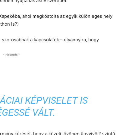
ésében nyújtanak aktív szerepet.
Kapekéba, ahol megkóstolta az egyik különleges helyi
tthon is?)
 szorosabbak a kapcsolatok – olyannyira, hogy
- Hirdetés -
CIAI KÉPVISELET IS
GESSÉ VÁLT.
mány kérését, hogy a közeli jövőben ügyvivői? szintű