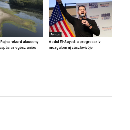
Fontos
 Rajna rekord alacsony
Abdul El‑Sayed: a progresszív
csapás az egész uniós
mozgalom új zászlóvivője