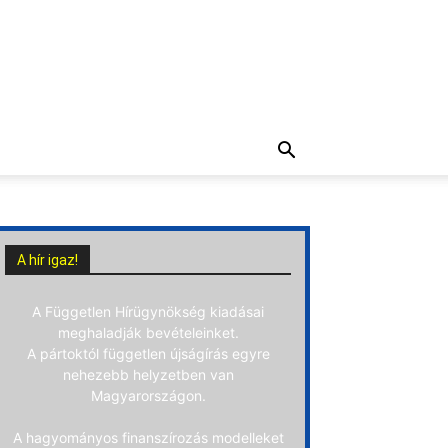
A hír igaz!
A Független Hírügynökség kiadásai
meghaladják bevételeinket.
A pártoktól független újságírás egyre
nehezebb helyzetben van
Magyarországon.
A hagyományos finanszírozás modelleket