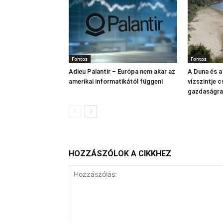
Fontos
Fontos
Adieu Palantir – Európa nem akar az
A Duna és a
amerikai informatikától függeni
vízszintje 
gazdaságra
HOZZÁSZÓLOK A CIKKHEZ