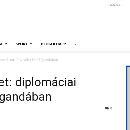
- Hirdetés -
RA
SPORT
BLOGOLDA
–
plomáciai képviselet lesz Ugandában
et: diplomáciai
 Ugandában
0