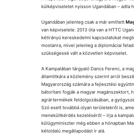
külképviseletet nyisson Ugandában – adta hí
Ugandában jelenleg csak a már említett
Mag
van képviselete. 2013 óta van a HTTC Ugand
kétirányú kereskedelmi kapcsolatokat megte
mostanra, mivel jelenleg a diplomáciai felad
szükségessé vált a közvetlen képviselet.
A Kampalában tárgyaló Dancs Ferenc, a ma
államtitkára a közlemény szerint arról bes
Magyarország számára a fejlesztési együtt
bátorítani fogják a magyar magánszektort, 
agrártermékek feldolgozásában, a gyógyszer
Szó esett továbbá olyan területekről is, am
menekültkérdés kezeléséről – írja a kampalai
külügyminiszter még ebben a hónapban Magy
kétoldalú megállapodást ír alá.