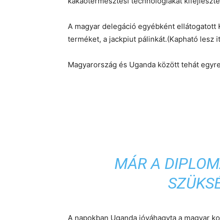
kakaótermesztési technológiákat kifejleszt
A magyar delegáció egyébként ellátogatott 
terméket, a jackpiut pálinkát.(Kapható lesz i
Magyarország és Uganda között tehát egyre
MÁR A DIPLOMÁ
SZÜKSÉ
A napokban Uganda jóváhagyta a magyar kor