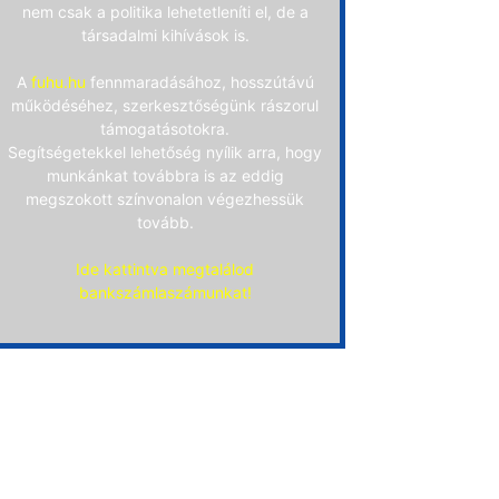
nem csak a politika lehetetleníti el, de a
társadalmi kihívások is.
A
fuhu.hu
fennmaradásához, hosszútávú
működéséhez, szerkesztőségünk rászorul
támogatásotokra.
Segítségetekkel lehetőség nyílik arra, hogy
munkánkat továbbra is az eddig
megszokott színvonalon végezhessük
tovább.
Ide kattintva megtalálod
bankszámlaszámunkat!