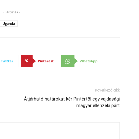
- Hirdetés -
Uganda
Twitter
Pinterest
WhatsApp
Következő cikk
Átjárható határokat kér Pintértől egy vajdasági
magyar ellenzéki párt