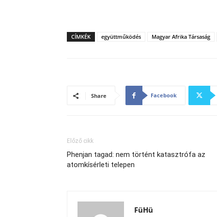
CÍMKÉK
együttműködés
Magyar Afrika Társaság
Facebook
Share
Előző cikk
Phenjan tagad: nem történt katasztrófa az
atomkísérleti telepen
FüHü