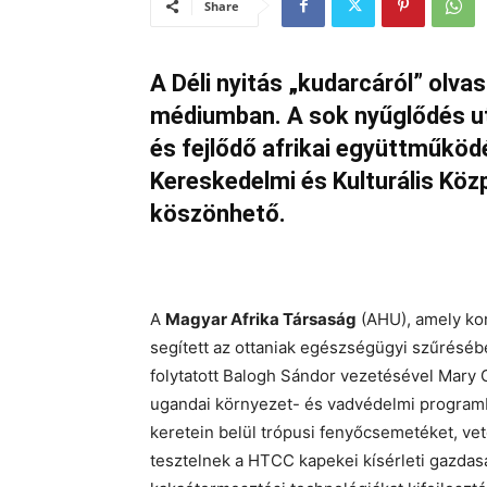
Share
A Déli nyitás „kudarcáról” ol
médiumban. A sok nyűglődés u
és fejlődő afrikai együttműkö
Kereskedelmi és Kulturális Kö
köszönhető.
A
Magyar Afrika Társaság
(AHU), amely ko
segített az ottaniak egészségügyi szűréséb
folytatott Balogh Sándor vezetésével Mary G
ugandai környezet- és vadvédelmi programba
keretein belül trópusi fenyőcsemetéket, v
tesztelnek a HTCC kapekei kísérleti gazdasá