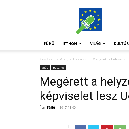
FüHü
FÜHÜ
ITTHON
VILÁG
KULTÚ
Kezdőlap
Világ
Hasznos
Megérett a helyzet: di
Világ
Hasznos
Megérett a helyz
képviselet lesz
Írta:
FüHü
-
2017-11-03