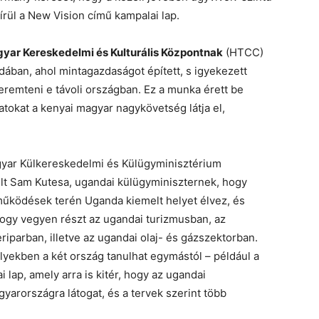
rül a New Vision című kampalai lap.
yar Kereskedelmi és Kulturális Központnak
(HTCC)
ában, ahol mintagazdaságot épített, s igyekezett
remteni e távoli országban. Ez a munka érett be
atokat a kenyai magyar nagykövetség látja el,
gyar Külkereskedelmi és Külügyminisztérium
zélt Sam Kutesa, ugandai külügyminiszternek, hogy
működések terén Uganda kiemelt helyet élvez, és
hogy vegyen részt az ugandai turizmusban, az
iparban, illetve az ugandai olaj- és gázszektorban.
elyekben a két ország tanulhat egymástól – például a
 lap, amely arra is kitér, hogy az ugandai
arországra látogat, és a tervek szerint több