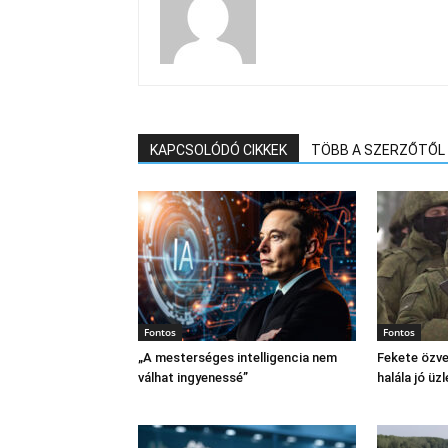
KAPCSOLÓDÓ CIKKEK
TÖBB A SZERZŐTŐL
Fontos
Fontos
„A mesterséges intelligencia nem
Fekete özve
válhat ingyenessé”
halála jó üzl