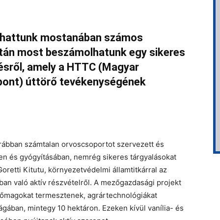
vashattunk mostanában számos
tán most beszámolhatunk egy sikeres
désről, amely a HTTC (Magyar
zpont) úttörő tevékenységének
rábban számtalan orvoscsoportot szervezett és
en és gyógyításában, nemrég sikeres tárgyalásokat
oretti Kitutu, környezetvédelmi államtitkárral az
n való aktív részvételről. A mezőgazdasági projekt
etőmagokat termesztenek, agrártechnológiákat
gában, mintegy 10 hektáron. Ezeken kívül vanília- és