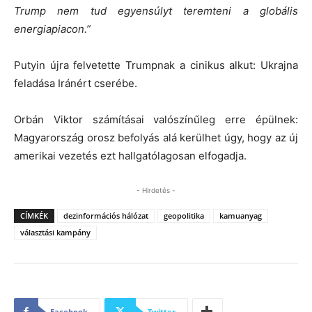
Trump nem tud egyensúlyt teremteni a globális
energiapiacon.”
Putyin újra felvetette Trumpnak a cinikus alkut: Ukrajna
feladása Iránért cserébe.
Orbán Viktor számításai valószínűleg erre épülnek:
Magyarország orosz befolyás alá kerülhet úgy, hogy az új
amerikai vezetés ezt hallgatólagosan elfogadja.
- Hirdetés -
CÍMKÉK
dezinformációs hálózat
geopolitika
kamuanyag
választási kampány
Facebook
Twitter