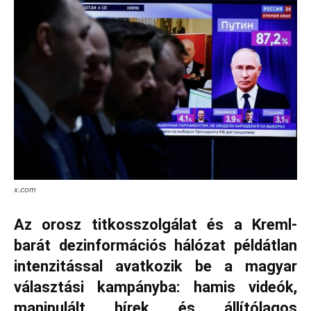
x.com
Az orosz titkosszolgálat és a Kreml-
barát dezinformációs hálózat példátlan
intenzitással avatkozik be a magyar
választási kampányba: hamis videók,
manipulált hírek és állítólagos