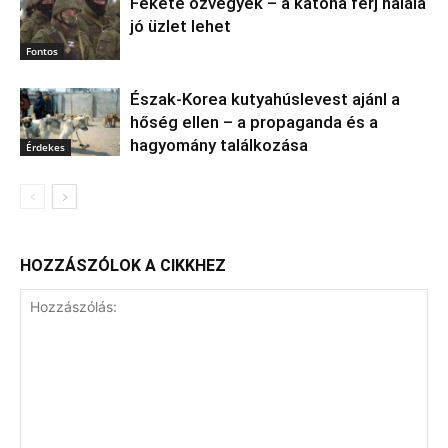
Fekete özvegyek – a katona férj halála
jó üzlet lehet
Fontos
Észak‑Korea kutyahúslevest ajánl a
hőség ellen – a propaganda és a
hagyomány találkozása
Érdekes
HOZZÁSZÓLOK A CIKKHEZ