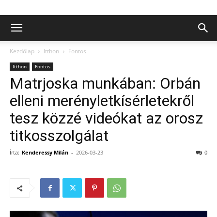
Kezdőlap
Itthon
Fontos
Itthon
Fontos
Matrjoska munkában: Orbán
elleni merényletkísérletekről
tesz közzé videókat az orosz
titkosszolgálat
Írta:
Kenderessy Milán
-
2026-03-23
0