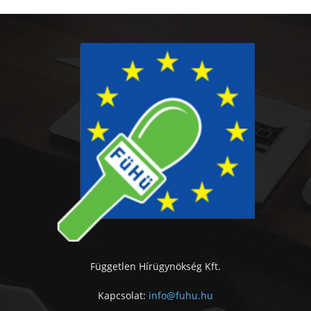
Független Hírügynökség Kft.
Kapcsolat:
info@fuhu.hu