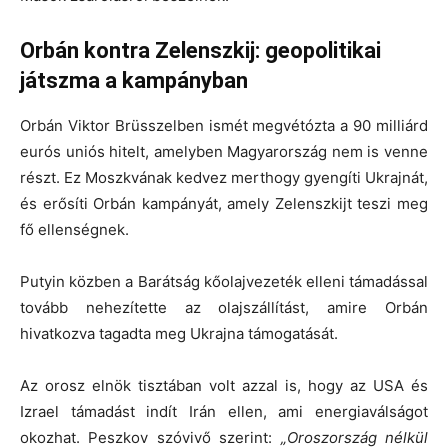
Orbán kontra Zelenszkij: geopolitikai
játszma a kampányban
Orbán Viktor Brüsszelben ismét megvétózta a 90 milliárd
eurós uniós hitelt, amelyben Magyarország nem is venne
részt. Ez Moszkvának kedvez merthogy gyengíti Ukrajnát,
és erősíti Orbán kampányát, amely Zelenszkijt teszi meg
fő ellenségnek.
Putyin közben a Barátság kőolajvezeték elleni támadással
tovább nehezítette az olajszállítást, amire Orbán
hivatkozva tagadta meg Ukrajna támogatását.
Az orosz elnök tisztában volt azzal is, hogy az USA és
Izrael támadást indít Irán ellen, ami energiaválságot
okozhat. Peszkov szóvivő szerint:
„Oroszország nélkül