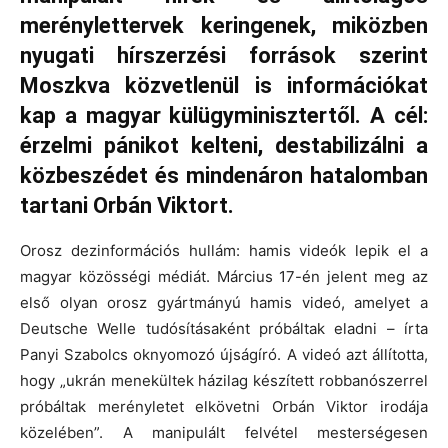
merénylettervek keringenek, miközben
nyugati hírszerzési források szerint
Moszkva közvetlenül is információkat
kap a magyar külügyminisztertől. A cél:
érzelmi pánikot kelteni, destabilizálni a
közbeszédet és mindenáron hatalomban
tartani Orbán Viktort.
Orosz dezinformációs hullám: hamis videók lepik el a
magyar közösségi médiát. Március 17-én jelent meg az
első olyan orosz gyártmányú hamis videó, amelyet a
Deutsche Welle tudósításaként próbáltak eladni – írta
Panyi Szabolcs oknyomozó újságíró. A videó azt állította,
hogy „ukrán menekültek házilag készített robbanószerrel
próbáltak merényletet elkövetni Orbán Viktor irodája
közelében”. A manipulált felvétel mesterségesen