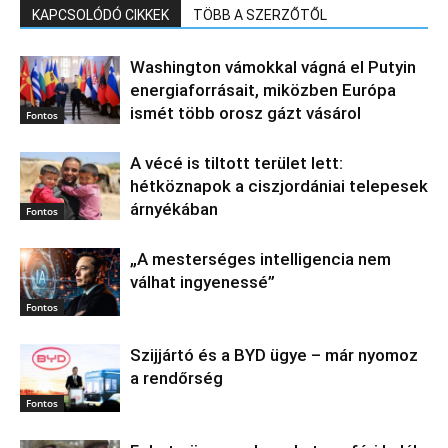
KAPCSOLÓDÓ CIKKEK
TÖBB A SZERZŐTŐL
Washington vámokkal vágná el Putyin
energiaforrásait, miközben Európa
ismét több orosz gázt vásárol
Fontos
A vécé is tiltott terület lett:
hétköznapok a ciszjordániai telepesek
árnyékában
Fontos
„A mesterséges intelligencia nem
válhat ingyenessé”
Fontos
Szijjártó és a BYD ügye – már nyomoz
a rendőrség
Fontos