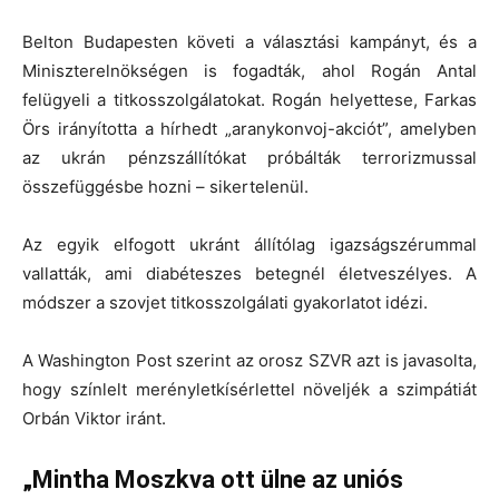
Belton Budapesten követi a választási kampányt, és a
Miniszterelnökségen is fogadták, ahol Rogán Antal
felügyeli a titkosszolgálatokat. Rogán helyettese, Farkas
Örs irányította a hírhedt „aranykonvoj-akciót”, amelyben
az ukrán pénzszállítókat próbálták terrorizmussal
összefüggésbe hozni – sikertelenül.
Az egyik elfogott ukránt állítólag igazságszérummal
vallatták, ami diabéteszes betegnél életveszélyes. A
módszer a szovjet titkosszolgálati gyakorlatot idézi.
A Washington Post szerint az orosz SZVR azt is javasolta,
hogy színlelt merényletkísérlettel növeljék a szimpátiát
Orbán Viktor iránt.
„Mintha Moszkva ott ülne az uniós