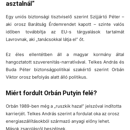
asztalnál”
Egy uniós biztonsági tisztviselő szerint Szijjártó Péter –
aki orosz Barátság Érdemrendet kapott – szinte valós
időben továbbítja az EU-s tárgyalások tartalmát
Lavrovnak, aki „tanácsokkal látja el” őt.
Ez éles ellentétben áll a magyar kormány által
hangoztatott szuverenitás-narratívával. Telkes András és
Buda Péter biztonságpolitikai szakértő szerint Orbán
Viktor orosz befolyás alatt álló politikus.
Miért fordult Orbán Putyin felé?
Orbán 1989-ben még a „ruszkik haza!” jelszóval indította
karrierjét. Telkes András szerint a fordulat oka az orosz
energiaszállításokból származó anyagi előny lehet.
Mások zsarolásról beszélnek.