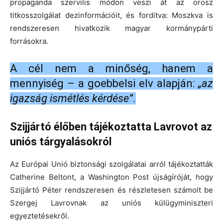
propaganda szervilis módon veszi át az orosz
titkosszolgálat dezinformációit, és fordítva: Moszkva is
rendszeresen hivatkozik magyar kormánypárti
forrásokra.
A cél nem a minőség, hanem a
mennyiség – a goebbelsi elv alapján:
„az
igazság ismétlés kérdése”
.
Szijjártó élőben tájékoztatta Lavrovot az
uniós tárgyalásokról
Az Európai Unió biztonsági szolgálatai arról tájékoztatták
Catherine Beltont, a Washington Post újságíróját, hogy
Szijjártó Péter rendszeresen és részletesen számolt be
Szergej Lavrovnak az uniós külügyminiszteri
egyeztetésekről.