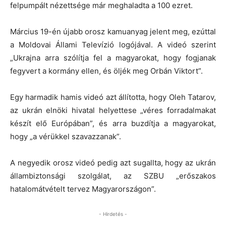
felpumpált nézettsége már meghaladta a 100 ezret.
Március 19-én újabb orosz kamuanyag jelent meg, ezúttal
a Moldovai Állami Televízió logójával. A videó szerint
„Ukrajna arra szólítja fel a magyarokat, hogy fogjanak
fegyvert a kormány ellen, és öljék meg Orbán Viktort”.
Egy harmadik hamis videó azt állította, hogy Oleh Tatarov,
az ukrán elnöki hivatal helyettese „véres forradalmakat
készít elő Európában”, és arra buzdítja a magyarokat,
hogy „a vérükkel szavazzanak”.
A negyedik orosz videó pedig azt sugallta, hogy az ukrán
állambiztonsági szolgálat, az SZBU „erőszakos
hatalomátvételt tervez Magyarországon”.
- Hirdetés -