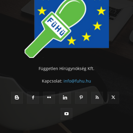
Független Hírügynökség Kft.
Kapcsolat:
info@fuhu.hu