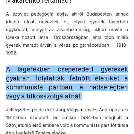
Makarenko feltámad?
A szovjet pedagógia atyja, akiről Budapesten annak
idején utcát neveztek el, olyan gyerek lágerben
ügyködött, melyet az állambiztonság, akkori nevén a
Cseka hozott létre Oroszországban, ahol több millió
gyerek maradt árván a véres polgárháborúban – 1918-
1922.
A lágerekben cseperedett gyerekek
gyakran folytatták felnőtt életüket a
kommunista pártban, a hadseregben
vagy a titkosszolgálatnál.
Jellegzetes példa erre Jurij Vlagyimirovics Andropov, aki
1914-ben született, és amikor 1984-ben meghalt a
Szovjetunió első embere volt: a kommunista párt főtitkára
és a Legfelső Tanács elnöke.