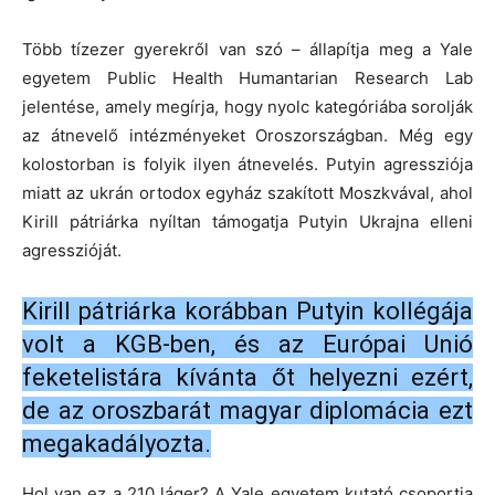
Több tízezer gyerekről van szó – állapítja meg a Yale
egyetem Public Health Humantarian Research Lab
jelentése, amely megírja, hogy nyolc kategóriába sorolják
az átnevelő intézményeket Oroszországban. Még egy
kolostorban is folyik ilyen átnevelés. Putyin agressziója
miatt az ukrán ortodox egyház szakított Moszkvával, ahol
Kirill pátriárka nyíltan támogatja Putyin Ukrajna elleni
agresszióját.
Kirill pátriárka korábban Putyin kollégája
volt a KGB-ben, és az Európai Unió
feketelistára kívánta őt helyezni ezért,
de az oroszbarát magyar diplomácia ezt
megakadályozta.
Hol van ez a 210 láger? A Yale egyetem kutató csoportja