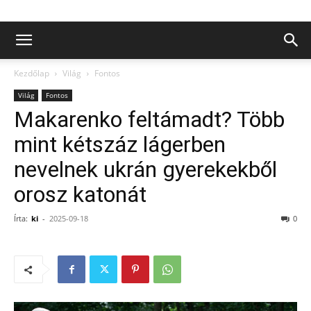
Kezdőlap
Világ
Fontos
Világ
Fontos
Makarenko feltámadt? Több
mint kétszáz lágerben
nevelnek ukrán gyerekekből
orosz katonát
Írta:
ki
-
2025-09-18
0