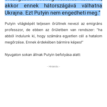
akkor ennek hátországává válhatna
Ukrajna. Ezt Putyin nem engedheti meg.”
Putyin világképét teljesen őrültnek nevezi az emigráns
professzor, de ebben az őrületben van rendszer: ”ha
abból indulunk ki, hogy számára egyetlen cél a hatalom
megőrzése. Ennek érdekében bármire képes!”
Nyugaton sokan állnak Putyin befolyása alatt:
- Hirdetés -