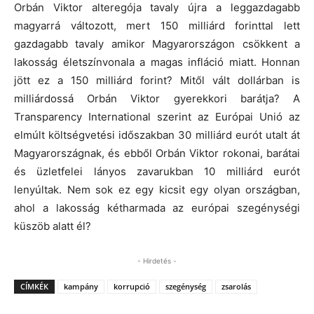
Orbán Viktor alteregója tavaly újra a leggazdagabb
magyarrá változott, mert 150 milliárd forinttal lett
gazdagabb tavaly amikor Magyarországon csökkent a
lakosság életszínvonala a magas infláció miatt. Honnan
jött ez a 150 milliárd forint? Mitől vált dollárban is
milliárdossá Orbán Viktor gyerekkori barátja? A
Transparency International szerint az Európai Unió az
elmúlt költségvetési időszakban 30 milliárd eurót utalt át
Magyarországnak, és ebből Orbán Viktor rokonai, barátai
és üzletfelei lányos zavarukban 10 milliárd eurót
lenyúltak. Nem sok ez egy kicsit egy olyan országban,
ahol a lakosság kétharmada az európai szegénységi
küszöb alatt él?
- Hirdetés -
CÍMKÉK
kampány
korrupció
szegénység
zsarolás