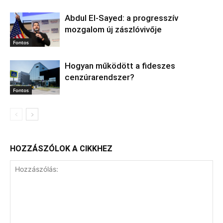
Abdul El‑Sayed: a progresszív
mozgalom új zászlóvivője
Fontos
Hogyan működött a fideszes
cenzúrarendszer?
Fontos
HOZZÁSZÓLOK A CIKKHEZ