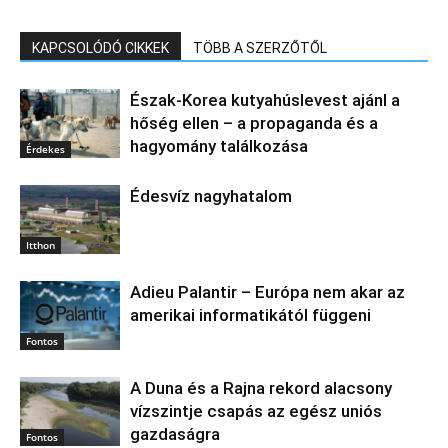
KAPCSOLÓDÓ CIKKEK
TÖBB A SZERZŐTŐL
Észak‑Korea kutyahúslevest ajánl a
hőség ellen – a propaganda és a
hagyomány találkozása
Érdekes
Édesvíz nagyhatalom
Itthon
Adieu Palantir – Európa nem akar az
amerikai informatikától függeni
Fontos
A Duna és a Rajna rekord alacsony
vízszintje csapás az egész uniós
gazdaságra
Fontos