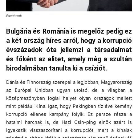
Facebook
Bulgária és Románia is megelőz pedig ez
a két ország híres arról, hogy a korrupció
évszázadok óta jellemzi a társadalmat
és főként az elitet, amely még a szultán
birodalmában tanulta ki a csíziót.
Dánia és Finnország szerepel a legjobban, Magyarország
az Európai Unióban ugyan utolsó, de a világban a
középmezőnyben foglal helyet olyan országok mellett
mint például Kína. Igaz, hogy Pekingben tíz éve kemény
korrupció ellenes kampány folyik. Ez persze része a
hatalmi harcnak is, de Hszi Csin-ping elnök azért is
igyekszik visszaszorítani a korrupciót, mert a kínaiak