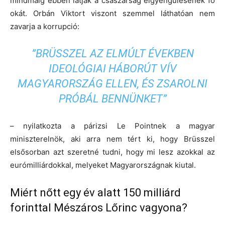
mindmáig ebben látják a császárság elgyengülésének fő
okát. Orbán Viktort viszont szemmel láthatóan nem
zavarja a korrupció:
”BRÜSSZEL AZ ELMÚLT ÉVEKBEN
IDEOLÓGIAI HÁBORÚT VÍV
MAGYARORSZÁG ELLEN, ÉS ZSAROLNI
PRÓBÁL BENNÜNKET”
– nyilatkozta a párizsi Le Pointnek a magyar
miniszterelnök, aki arra nem tért ki, hogy Brüsszel
elsősorban azt szeretné tudni, hogy mi lesz azokkal az
eurómilliárdokkal, melyeket Magyarországnak kiutal.
Miért nőtt egy év alatt 150 milliárd
forinttal Mészáros Lőrinc vagyona?