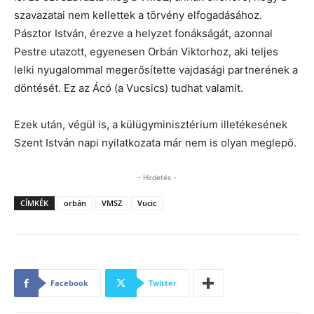
szavazatai nem kellettek a törvény elfogadásához.
Pásztor István, érezve a helyzet fonákságát, azonnal
Pestre utazott, egyenesen Orbán Viktorhoz, aki teljes
lelki nyugalommal megerősítette vajdasági partnerének a
döntését. Ez az Ácó (a Vucsics) tudhat valamit.
Ezek után, végül is, a külügyminisztérium illetékesének
Szent István napi nyilatkozata már nem is olyan meglepő.
- Hirdetés -
CÍMKÉK
orbán
VMSZ
Vucic
Facebook
Twitter