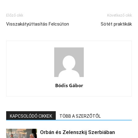
Előző cikk
Következő cikk
Visszakátyúttasítás Felcsúton
Sötét praktikák
Bódis Gábor
KAPCSOLÓDÓ CIKKEK
TÖBB A SZERZŐTŐL
Orbán és Zelenszkij Szerbiában