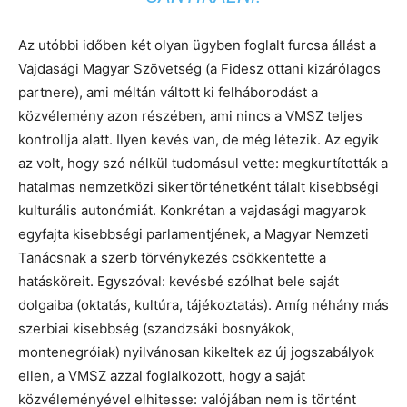
Az utóbbi időben két olyan ügyben foglalt furcsa állást a
Vajdasági Magyar Szövetség (a Fidesz ottani kizárólagos
partnere), ami méltán váltott ki felháborodást a
közvélemény azon részében, ami nincs a VMSZ teljes
kontrollja alatt. Ilyen kevés van, de még létezik. Az egyik
az volt, hogy szó nélkül tudomásul vette: megkurtították a
hatalmas nemzetközi sikertörténetként tálalt kisebbségi
kulturális autonómiát. Konkrétan a vajdasági magyarok
egyfajta kisebbségi parlamentjének, a Magyar Nemzeti
Tanácsnak a szerb törvénykezés csökkentette a
hatásköreit. Egyszóval: kevésbé szólhat bele saját
dolgaiba (oktatás, kultúra, tájékoztatás). Amíg néhány más
szerbiai kisebbség (szandzsáki bosnyákok,
montenegróiak) nyilvánosan kikeltek az új jogszabályok
ellen, a VMSZ azzal foglalkozott, hogy a saját
közvéleményével elhitesse: valójában nem is történt