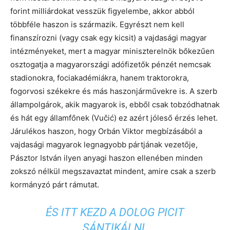
forint milliárdokat vesszük figyelembe, akkor abból
többféle haszon is származik. Egyrészt nem kell
finanszírozni (vagy csak egy kicsit) a vajdasági magyar
intézményeket, mert a magyar miniszterelnök bőkezűen
osztogatja a magyarországi adófizetők pénzét nemcsak
stadionokra, fociakadémiákra, hanem traktorokra,
fogorvosi székekre és más haszonjárművekre is. A szerb
állampolgárok, akik magyarok is, ebből csak tobzódhatnak
és hát egy államfőnek (Vučić) ez azért jóleső érzés lehet.
Járulékos haszon, hogy Orbán Viktor megbízásából a
vajdasági magyarok legnagyobb pártjának vezetője,
Pásztor István ilyen anyagi haszon ellenében minden
zokszó nélkül megszavaztat mindent, amire csak a szerb
kormányzó párt rámutat.
ÉS ITT KEZD A DOLOG PICIT
SÁNTIKÁLNI.