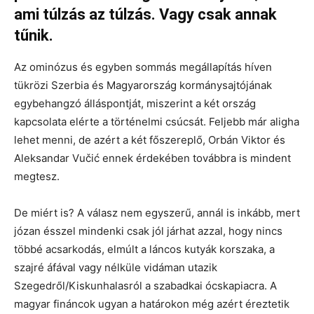
ami túlzás az túlzás. Vagy csak annak
tűnik.
Az ominózus és egyben sommás megállapítás híven
tükrözi Szerbia és Magyarország kormánysajtójának
egybehangzó álláspontját, miszerint a két ország
kapcsolata elérte a történelmi csúcsát. Feljebb már aligha
lehet menni, de azért a két főszereplő, Orbán Viktor és
Aleksandar Vučić ennek érdekében továbbra is mindent
megtesz.
De miért is? A válasz nem egyszerű, annál is inkább, mert
józan ésszel mindenki csak jól járhat azzal, hogy nincs
többé acsarkodás, elmúlt a láncos kutyák korszaka, a
szajré áfával vagy nélküle vidáman utazik
Szegedről/Kiskunhalasról a szabadkai ócskapiacra. A
magyar fináncok ugyan a határokon még azért éreztetik