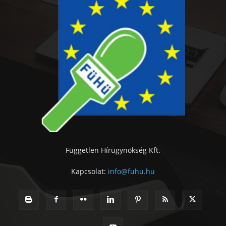
Független Hírügynökség Kft.
Kapcsolat:
info@fuhu.hu