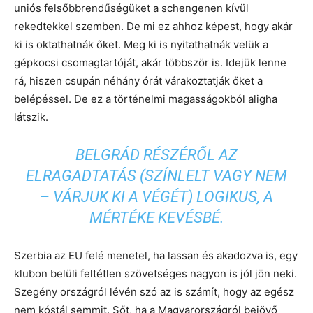
uniós felsőbbrendűségüket a schengenen kívül
rekedtekkel szemben. De mi ez ahhoz képest, hogy akár
ki is oktathatnák őket. Meg ki is nyitathatnák velük a
gépkocsi csomagtartóját, akár többször is. Idejük lenne
rá, hiszen csupán néhány órát várakoztatják őket a
belépéssel. De ez a történelmi magasságokból aligha
látszik.
BELGRÁD RÉSZÉRŐL AZ
ELRAGADTATÁS (SZÍNLELT VAGY NEM
– VÁRJUK KI A VÉGÉT) LOGIKUS, A
MÉRTÉKE KEVÉSBÉ.
Szerbia az EU felé menetel, ha lassan és akadozva is, egy
klubon belüli feltétlen szövetséges nagyon is jól jön neki.
Szegény országról lévén szó az is számít, hogy az egész
nem kóstál semmit. Sőt, ha a Magyarországról bejövő