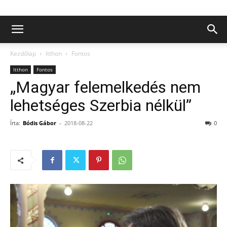
Kezdőlap
Itthon
Fontos
Itthon
Fontos
„Magyar felemelkedés nem
lehetséges Szerbia nélkül”
Írta:
Bódis Gábor
-
2018-08-22
0