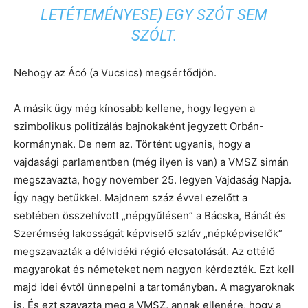
LETÉTEMÉNYESE) EGY SZÓT SEM
SZÓLT.
Nehogy az Ácó (a Vucsics) megsértődjön.
A másik ügy még kínosabb kellene, hogy legyen a
szimbolikus politizálás bajnokaként jegyzett Orbán-
kormánynak. De nem az. Történt ugyanis, hogy a
vajdasági parlamentben (még ilyen is van) a VMSZ simán
megszavazta, hogy november 25. legyen Vajdaság Napja.
Így nagy betűkkel. Majdnem száz évvel ezelőtt a
sebtében összehívott „népgyűlésen” a Bácska, Bánát és
Szerémség lakosságát képviselő szláv „népképviselők”
megszavazták a délvidéki régió elcsatolását. Az ottélő
magyarokat és németeket nem nagyon kérdezték. Ezt kell
majd idei évtől ünnepelni a tartományban. A magyaroknak
is. És ezt szavazta meg a VMSZ, annak ellenére, hogy a