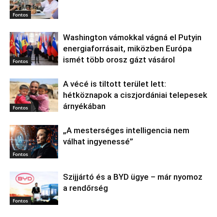
Fontos
Washington vámokkal vágná el Putyin
energiaforrásait, miközben Európa
ismét több orosz gázt vásárol
Fontos
A vécé is tiltott terület lett:
hétköznapok a ciszjordániai telepesek
árnyékában
Fontos
„A mesterséges intelligencia nem
válhat ingyenessé”
Fontos
Szijjártó és a BYD ügye – már nyomoz
a rendőrség
Fontos