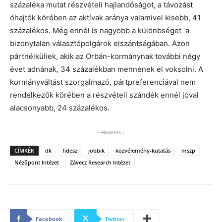
százaléka mutat részvételi hajlandóságot, a távozást
óhajtók körében az aktívak aránya valamivel kisebb, 41
százalékos. Még ennél is nagyobb a különbséget a
bizonytalan választópolgárok elszántságában. Azon
pártnélküliek, akik az Orbán-kormánynak további négy
évet adnának, 34 százalékban mennének el voksolni. A
kormányváltást szorgalmazó, pártpreferenciával nem
rendelkezők körében a részvételi szándék ennél jóval
alacsonyabb, 24 százalékos.
- Hirdetés -
CÍMKÉK
dk
fidesz
jobbik
közvélemény-kutatás
mszp
Nézőpont Intézet
Závecz Research Intézet
Facebook
Twitter