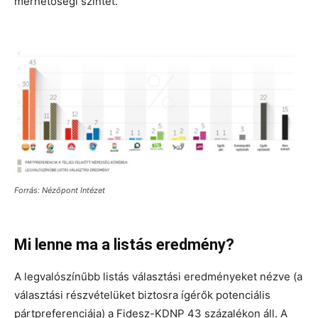
mérhetőségi szintet.
Forrás: Nézőpont Intézet
Mi lenne ma a listás eredmény?
A legvalószínűbb listás választási eredményeket nézve (a
választási részvételüket biztosra ígérők potenciális
pártpreferenciája) a Fidesz-KDNP 43 százalékon áll. A