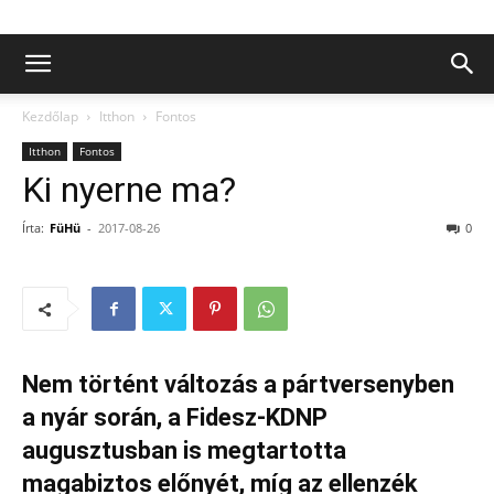
Kezdőlap
Itthon
Fontos
Itthon
Fontos
Ki nyerne ma?
Írta:
FüHü
-
2017-08-26
0
Nem történt változás a pártversenyben
a nyár során, a Fidesz-KDNP
augusztusban is megtartotta
magabiztos előnyét, míg az ellenzék