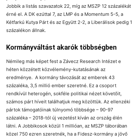
Jobbik a listás szavazatok 22, míg az MSZP 12 százalékát
érné el. A DK ezúttal 7, az LMP és a Momentum 5-5, a
Kétfarkú Kutya Párt és az Együtt 2-2, a Liberálisok pedig 1
százalékon állnak.
Kormányváltást akarók többségben
Némileg más képet fest a Závecz Research Intézet e
héten közzétett közvélemény-kutatásának az
eredménye. A kormány távozását az emberek 43
százaléka, 3,5 millió ember szeretné. Ez a csoport
rendkívül heterogén, sokféle politikai nézet követőit,
számos párt híveit találhatjuk meg közöttük. Az ellenzéki
pártok támogatóinak túlnyomó többsége – 90-97
százaléka – 2018-tól új vezetést kíván az ország élén
látni. A Jobbikosok közül 1 millióan, az MSZP táborában
közel 750 ezren szeretnék, ha a Fidesz-kormány a jövő