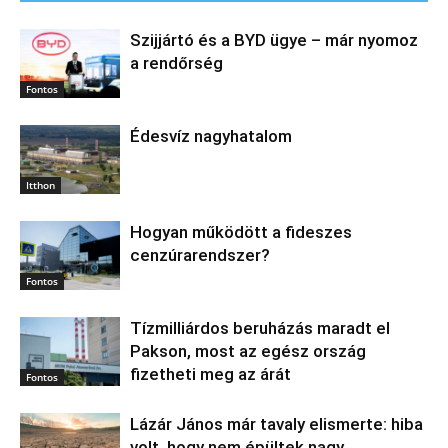
Szijjártó és a BYD ügye – már nyomoz
a rendőrség
Fontos
Édesvíz nagyhatalom
Itthon
Hogyan működött a fideszes
cenzúrarendszer?
Fontos
Tízmilliárdos beruházás maradt el
Pakson, most az egész ország
fizetheti meg az árát
Fontos
Lázár János már tavaly elismerte: hiba
volt, hogy nem épültek nagy