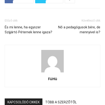
Előző cikk
Következő cikk
És mi lenne, ha egyszer
Nő a pedagógusok bére, de
Szijjártó Péternek lenne igaza?
mennyivel is?
FüHü
KAPCSOLÓDÓ CIKKEK
TÖBB A SZERZŐTŐL