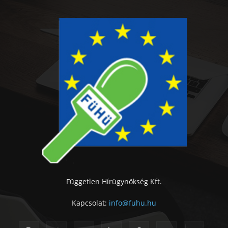
Független Hírügynökség Kft.
Kapcsolat:
info@fuhu.hu