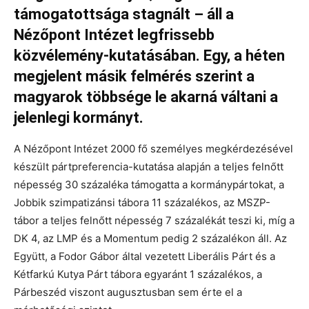
támogatottsága stagnált – áll a
Nézőpont Intézet legfrissebb
közvélemény-kutatásában. Egy, a héten
megjelent másik felmérés szerint a
magyarok többsége le akarná váltani a
jelenlegi kormányt.
A Nézőpont Intézet 2000 fő személyes megkérdezésével
készült pártpreferencia-kutatása alapján a teljes felnőtt
népesség 30 százaléka támogatta a kormánypártokat, a
Jobbik szimpatizánsi tábora 11 százalékos, az MSZP-
tábor a teljes felnőtt népesség 7 százalékát teszi ki, míg a
DK 4, az LMP és a Momentum pedig 2 százalékon áll. Az
Együtt, a Fodor Gábor által vezetett Liberális Párt és a
Kétfarkú Kutya Párt tábora egyaránt 1 százalékos, a
Párbeszéd viszont augusztusban sem érte el a