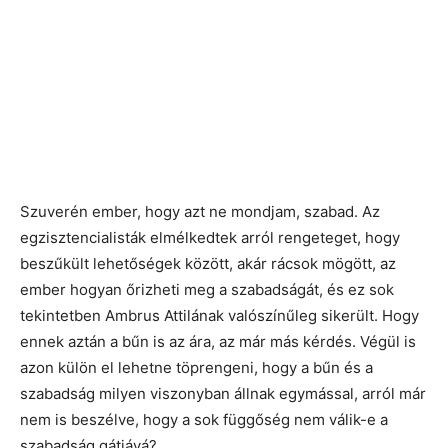
Szuverén ember, hogy azt ne mondjam, szabad. Az
egzisztencialisták elmélkedtek arról rengeteget, hogy
beszűkült lehetőségek között, akár rácsok mögött, az
ember hogyan őrizheti meg a szabadságát, és ez sok
tekintetben Ambrus Attilának valószínűleg sikerült. Hogy
ennek aztán a bűn is az ára, az már más kérdés. Végül is
azon külön el lehetne töprengeni, hogy a bűn és a
szabadság milyen viszonyban állnak egymással, arról már
nem is beszélve, hogy a sok függőség nem válik-e a
szabadság gátjává?