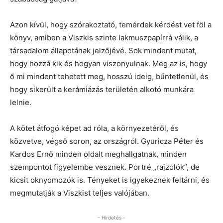
Azon kívül, hogy szórakoztató, temérdek kérdést vet föl a
könyv, amiben a Viszkis szinte lakmuszpapírrá válik, a
társadalom állapotának jelzőjévé. Sok mindent mutat,
hogy hozzá kik és hogyan viszonyulnak. Meg az is, hogy
ő mi mindent tehetett meg, hosszú ideig, bűntetlenül, és
hogy sikerült a kerámiázás területén alkotó munkára
lelnie.
A kötet átfogó képet ad róla, a környezetéről, és
közvetve, végső soron, az országról. Gyuricza Péter és
Kardos Ernő minden oldalt meghallgatnak, minden
szempontot figyelembe vesznek. Portré „rajzolók”, de
kicsit oknyomozók is. Tényeket is igyekeznek feltárni, és
megmutatják a Viszkist teljes valójában.
- Hirdetés -