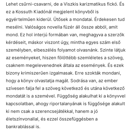
Lehet csűrni-csavarni, de a Viszkis karizmatikus fickó. És
ez a Kossuth Kiadónál megjelent könyvből is
egyértelműen kiderül. Ütősek a mondatai. Érdekesen tud
mesélni. Valóságos novella füzér áll össze abból, amit
mond. Ez hol interjú formában van, meghagyva a szerzők
kérdéseit, máskor viszont úgy, mintha egyes szám első
személyben, elbeszélés folyamot olvasnánk. Szinte látjuk
az eseményeket, hiszen fölöttébb szemléletes a szöveg,
csaknem megelevenednek általa az események. És ezek
bizony krimiszerűen izgalmasak. Erre szokták mondani,
hogy a könyv olvastatja magát. Sodrása van, az ember
szívesen falja fel a szöveg következő és utána következő
mondatát is a szemével. Függőség alakulhat ki a könyvvel
kapcsolatban, ahogy riportalanyának is függősége alakult
ki nem csak a szerencsejátékkal, hanem a jó
életszínvonallal, és ezzel összefüggésben a
bankrablással is.