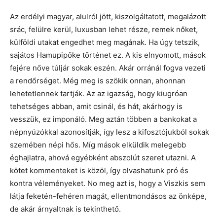
Az erdélyi magyar, alulról jött, kiszolgáltatott, megalázott
srác, felülre kerül, luxusban lehet része, remek nőket,
külföldi utakat engedhet meg magának. Ha úgy tetszik,
sajátos Hamupipőke történet ez. A kis elnyomott, mások
fejére nőve túljár sokak eszén. Akár orránál fogva vezeti
a rendőrséget. Még meg is szökik onnan, ahonnan
lehetetlennek tartják. Az az igazság, hogy kiugróan
tehetséges abban, amit csinál, és hát, akárhogy is
vesszük, ez imponáló. Meg aztán többen a bankokat a
népnyúzókkal azonosítják, így lesz a kifosztójukból sokak
szemében népi hős. Míg mások elküldik melegebb
éghajlatra, ahová egyébként abszolút szeret utazni. A
kötet kommenteket is közöl, így olvashatunk pró és
kontra véleményeket. No meg azt is, hogy a Viszkis sem
látja feketén-fehéren magát, ellentmondásos az önképe,
de akár árnyaltnak is tekinthető.