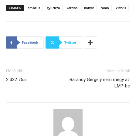
CÍMKÉK
ambrus
gyuricza
kardos
könyv
rabló
Viszkis
Facebook
Twitter
Előző cikk
Következő cikk
2 332 755
Bárándy Gergely nem megy az
LMP-be