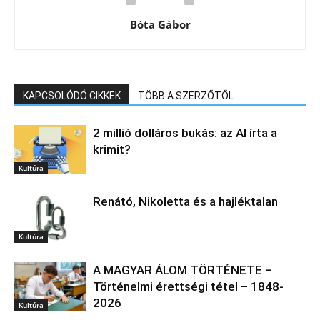
Bóta Gábor
KAPCSOLÓDÓ CIKKEK
TÖBB A SZERZŐTŐL
2 millió dolláros bukás: az AI írta a
krimit?
Kultúra
Renátó, Nikoletta és a hajléktalan
Kultúra
A MAGYAR ÁLOM TÖRTÉNETE –
Történelmi érettségi tétel – 1848-
2026
Kultúra