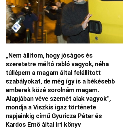
„Nem állítom, hogy jóságos és
szeretetre méltó rabló vagyok, néha
túllépem a magam által felállított
szabályokat, de még így is a békésebb
emberek közé sorolnám magam.
Alapjában véve szemét alak vagyok”,
mondja a Viszkis igaz története
napjainkig című Gyuricza Péter és
Kardos Ernő által írt könyv