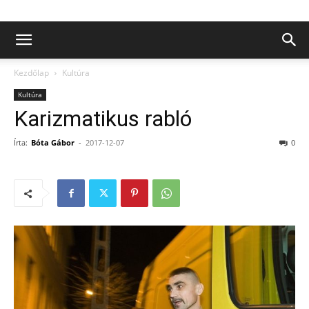
Kezdőlap
Kultúra
Kultúra
Karizmatikus rabló
Írta:
Bóta Gábor
-
2017-12-07
0