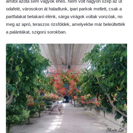
amitől azóta sem vagyok éhes. Nem volt nagyon szép az út
odafelé, városokon át haladtunk, ipari parkok mellett, csak a
partfalakat betakaró élénk, sárga virágok voltak vonzóak, no
meg az apró, teraszos rizsföldek, amelyekbe már beleültették
a palántákat, szigorú sorokban.