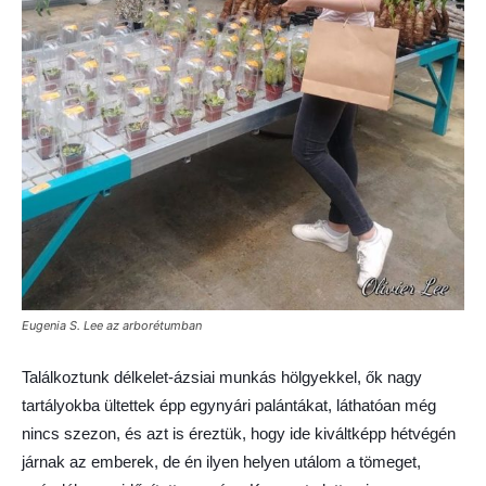
Eugenia S. Lee az arborétumban
Találkoztunk délkelet-ázsiai munkás hölgyekkel, ők nagy
tartályokba ültettek épp egynyári palántákat, láthatóan még
nincs szezon, és azt is éreztük, hogy ide kiváltképp hétvégén
járnak az emberek, de én ilyen helyen utálom a tömeget,