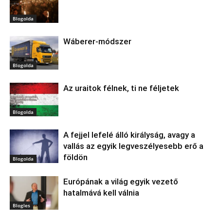
Blogolda
Wáberer-módszer
Blogolda
Az uraitok félnek, ti ne féljetek
Blogolda
A fejjel lefelé álló királyság, avagy a
vallás az egyik legveszélyesebb erő a
földön
Blogolda
Európának a világ egyik vezető
hatalmává kell válnia
Blogles