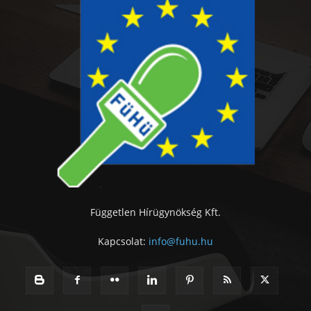
Független Hírügynökség Kft.
Kapcsolat:
info@fuhu.hu