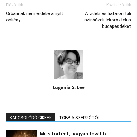
Előző cikk
Következő cikk
Orbánnak nem érdeke a nyílt
A vidéki és határon túli
önkény…
színházak lekörözték a
budapestieket
Eugenia S. Lee
KAPCSOLÓDÓ CIKKEK
TÖBB A SZERZŐTŐL
Mi is történt, hogyan tovább