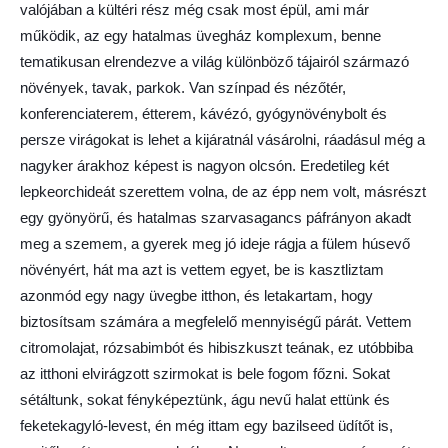
valójában a kültéri rész még csak most épül, ami már
működik, az egy hatalmas üvegház komplexum, benne
tematikusan elrendezve a világ különböző tájairól származó
növények, tavak, parkok. Van színpad és nézőtér,
konferenciaterem, étterem, kávézó, gyógynövénybolt és
persze virágokat is lehet a kijáratnál vásárolni, ráadásul még a
nagyker árakhoz képest is nagyon olcsón. Eredetileg két
lepkeorchideát szerettem volna, de az épp nem volt, másrészt
egy gyönyörű, és hatalmas szarvasagancs páfrányon akadt
meg a szemem, a gyerek meg jó ideje rágja a fülem húsevő
növényért, hát ma azt is vettem egyet, be is kasztliztam
azonmód egy nagy üvegbe itthon, és letakartam, hogy
biztosítsam számára a megfelelő mennyiségű párát. Vettem
citromolajat, rózsabimbót és hibiszkuszt teának, ez utóbbiba
az itthoni elvirágzott szirmokat is bele fogom főzni. Sokat
sétáltunk, sokat fényképeztünk, águ nevű halat ettünk és
feketekagyló-levest, én még ittam egy bazilseed üdítőt is,