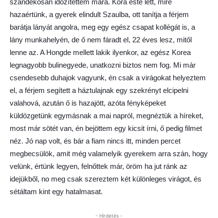
szándékosan időzítettem mára. Kora este lett, mire
hazaértünk, a gyerek elindult Szaulba, ott tanítja a férjem
barátja lányát angolra, meg egy egész csapat kollégát is, a
lány munkahelyén, de ő nem fáradt el, 22 éves lesz, mitől
lenne az. A Hongde mellett lakik ilyenkor, az egész Korea
legnagyobb bulinegyede, unatkozni biztos nem fog. Mi már
csendesebb duhajok vagyunk, én csak a virágokat helyeztem
el, a férjem segített a háztulajnak egy szekrényt elcipelni
valahová, azután ő is hazajött, azóta fényképeket
küldözgetünk egymásnak a mai napról, megnéztük a híreket,
most már sötét van, én bejöttem egy kicsit írni, ő pedig filmet
néz. Jó nap volt, és bár a fiam nincs itt, minden percet
megbecsülök, amit még valamelyik gyerekem arra szán, hogy
velünk, értünk legyen, felnőttek már, öröm ha jut ránk az
idejükből, no meg csak szereztem két különleges virágot, és
sétáltam kint egy hatalmasat.
- Hirdetés -