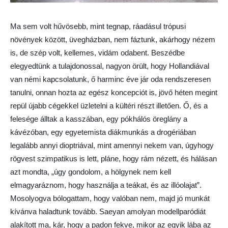
Ma sem volt hűvösebb, mint tegnap, ráadásul trópusi
növények között, üvegházban, nem fáztunk, akárhogy nézem
is, de szép volt, kellemes, vidám odabent. Beszédbe
elegyedtünk a tulajdonossal, nagyon örült, hogy Hollandiával
van némi kapcsolatunk, ő harminc éve jár oda rendszeresen
tanulni, onnan hozta az egész koncepciót is, jövő héten megint
repül újabb cégekkel üzletelni a kültéri részt illetően. Ő, és a
felesége álltak a kasszában, egy pókhálós öreglány a
kávézóban, egy egyetemista diákmunkás a drogériában
legalább annyi dioptriával, mint amennyi nekem van, úgyhogy
rögvest szimpatikus is lett, pláne, hogy rám nézett, és hálásan
azt mondta, „úgy gondolom, a hölgynek nem kell
elmagyaráznom, hogy használja a teákat, és az illóolajat”.
Mosolyogva bólogattam, hogy valóban nem, majd jó munkát
kívánva haladtunk tovább. Saeyan amolyan modellparódiát
alakított ma, kár, hogy a padon fekve, mikor az egyik lába az