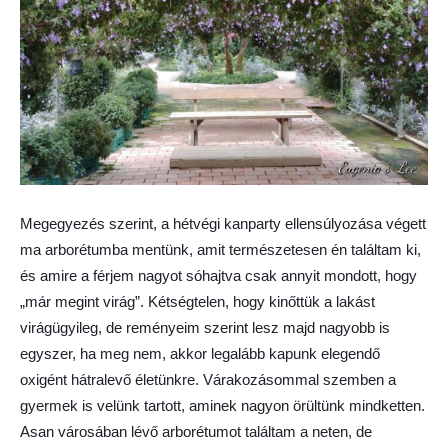
Megegyezés szerint, a hétvégi kanparty ellensúlyozása végett
ma arborétumba mentünk, amit természetesen én találtam ki,
és amire a férjem nagyot sóhajtva csak annyit mondott, hogy
„már megint virág”. Kétségtelen, hogy kinőttük a lakást
virágügyileg, de reményeim szerint lesz majd nagyobb is
egyszer, ha meg nem, akkor legalább kapunk elegendő
oxigént hátralevő életünkre. Várakozásommal szemben a
gyermek is velünk tartott, aminek nagyon örültünk mindketten.
Asan városában lévő arborétumot találtam a neten, de