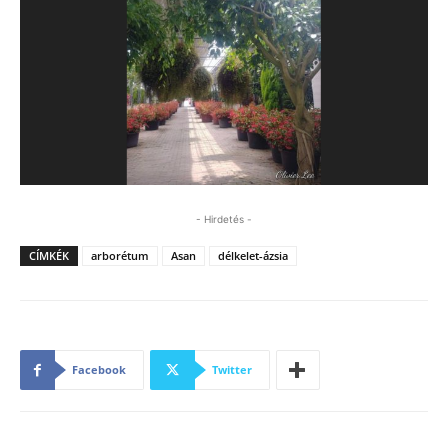
- Hirdetés -
CÍMKÉK
arborétum
Asan
délkelet-ázsia
Facebook
Twitter