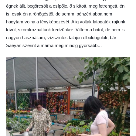
égnek állt, begörcsölt a csípője, ő sikított, meg fetrengett, én
is, csak én a röhögéstől, de semmi pénzért abba nem
hagytam volna a fényképezését. Alig voltak látogatók rajtunk
kívül, szórakozhattunk kedvünkre. Vittem a botot, de nem is
nagyon használtam, vízszintes talajon elboldogulok, bár
Saeyan szerint a mama még mindig gyorsabb…