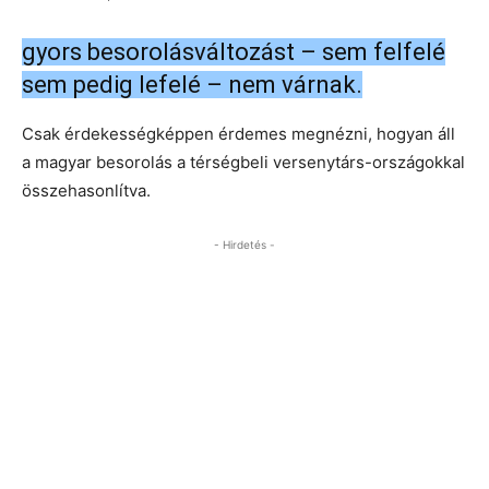
gyors besorolásváltozást – sem felfelé
sem pedig lefelé – nem várnak.
Csak érdekességképpen érdemes megnézni, hogyan áll
a magyar besorolás a térségbeli versenytárs-országokkal
összehasonlítva.
- Hirdetés -