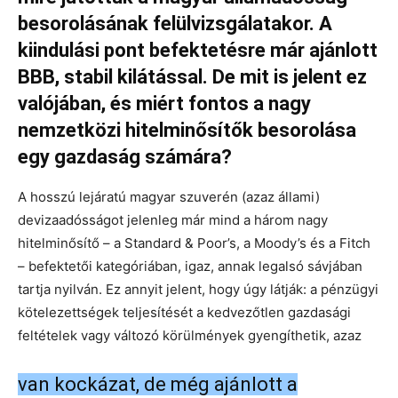
besorolásának felülvizsgálatakor. A
kiindulási pont befektetésre már ajánlott
BBB, stabil kilátással. De mit is jelent ez
valójában, és miért fontos a nagy
nemzetközi hitelminősítők besorolása
egy gazdaság számára?
A hosszú lejáratú magyar szuverén (azaz állami)
devizaadósságot jelenleg már mind a három nagy
hitelminősítő – a Standard & Poor’s, a Moody’s és a Fitch
– befektetői kategóriában, igaz, annak legalsó sávjában
tartja nyilván. Ez annyit jelent, hogy úgy látják: a pénzügyi
kötelezettségek teljesítését a kedvezőtlen gazdasági
feltételek vagy változó körülmények gyengíthetik, azaz
van kockázat, de még ajánlott a