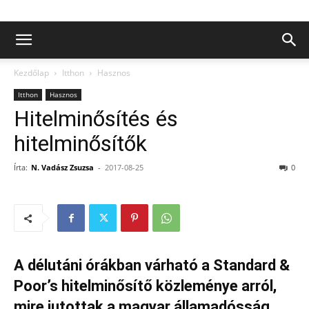
Kezdőlap
Itthon
Hasznos
Itthon
Hasznos
Hitelminősítés és
hitelminősítők
Írta:
N. Vadász Zsuzsa
-
2017-08-25
0
A délutáni órákban várható a Standard &
Poor’s hitelminősítő közleménye arról,
mire jutottak a magyar államadósság