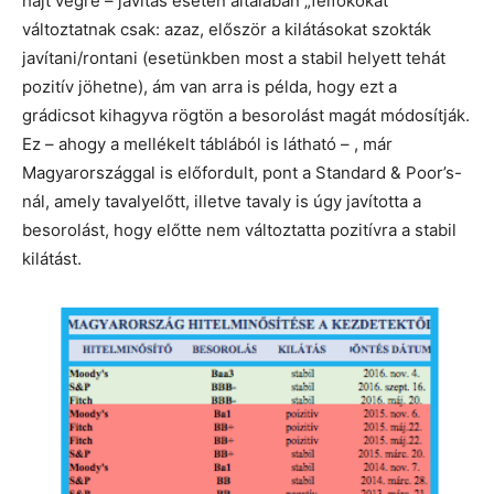
hajt végre – javítás esetén általában „félfokokat”
változtatnak csak: azaz, először a kilátásokat szokták
javítani/rontani (esetünkben most a stabil helyett tehát
pozitív jöhetne), ám van arra is példa, hogy ezt a
grádicsot kihagyva rögtön a besorolást magát módosítják.
Ez – ahogy a mellékelt táblából is látható – , már
Magyarországgal is előfordult, pont a Standard & Poor’s-
nál, amely tavalyelőtt, illetve tavaly is úgy javította a
besorolást, hogy előtte nem változtatta pozitívra a stabil
kilátást.