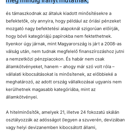
még mindig irányt mutatnak,
és támaszkodnak az általuk kiadott minősítésekre a
befektetők, oly annyira, hogy például az óriási pénzeket
mozgató nagy befektetési alapoknál szigorúan előírják,
hogy bóvli kategóriájú papírokba nem fektethetnek.
Ilyenkor úgy járnak, mint Magyarország is járt a 2008-as
válság után, nem tudnak megfelelő finanszírozáshoz jutni
a nemzetközi pénzpiacokon. És habár nem csak
államkötvényeket, hanem – ahogy már szó volt róla –
vállalati kibocsátásokat is minősítenek, az előbbieké a
meghatározó, az adott ország vállalkozásai ugyanis nem
kerülhetnek magasabb kategóriába, mint az
államkötvényei.
A hitelminősítők, amelyek 21, illetve 24 fokozatú skálán
osztályozzák az adósságot (legyen a szuverén, devizában
vagy helyi devizanemben kibocsátott állami,