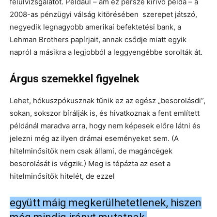
felülvizsgálatot. Például – ám ez persze kirívó példa – a
2008-as pénzügyi válság kitörésében szerepet játszó,
negyedik legnagyobb amerikai befektetési bank, a
Lehman Brothers papírjait, annak csődje miatt egyik
napról a másikra a legjobból a leggyengébbe sorolták át.
Árgus szemekkel figyelnek
Lehet, hókuszpókusznak tűnik ez az egész „besorolásdi”,
sokan, sokszor bírálják is, és hivatkoznak a fent említett
példánál maradva arra, hogy nem képesek előre látni és
jelezni még az ilyen drámai eseményeket sem. (A
hitelminősítők nem csak állami, de magáncégek
besorolását is végzik.) Meg is tépázta az eset a
hitelminősítők hitelét, de ezzel
együtt máig megkerülhetetlenek, hiszen