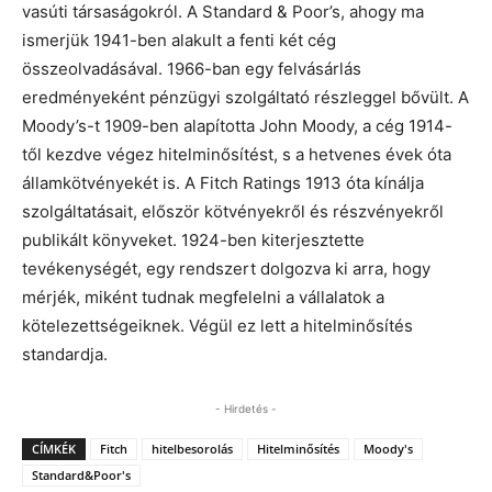
vasúti társaságokról. A Standard & Poor’s, ahogy ma
ismerjük 1941-ben alakult a fenti két cég
összeolvadásával. 1966-ban egy felvásárlás
eredményeként pénzügyi szolgáltató részleggel bővült. A
Moody’s-t 1909-ben alapította John Moody, a cég 1914-
től kezdve végez hitelminősítést, s a hetvenes évek óta
államkötvényekét is. A Fitch Ratings 1913 óta kínálja
szolgáltatásait, először kötvényekről és részvényekről
publikált könyveket. 1924-ben kiterjesztette
tevékenységét, egy rendszert dolgozva ki arra, hogy
mérjék, miként tudnak megfelelni a vállalatok a
kötelezettségeiknek. Végül ez lett a hitelminősítés
standardja.
- Hirdetés -
CÍMKÉK
Fitch
hitelbesorolás
Hitelminősítés
Moody's
Standard&Poor's