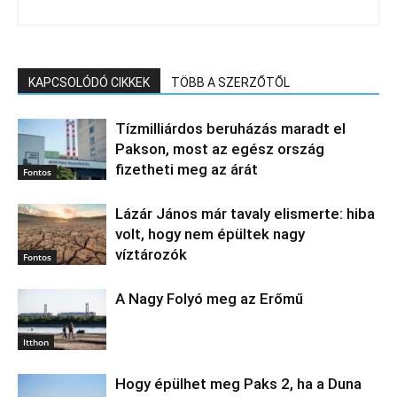
KAPCSOLÓDÓ CIKKEK
TÖBB A SZERZŐTŐL
Tízmilliárdos beruházás maradt el
Pakson, most az egész ország
fizetheti meg az árát
Fontos
Lázár János már tavaly elismerte: hiba
volt, hogy nem épültek nagy
víztározók
Fontos
A Nagy Folyó meg az Erőmű
Itthon
Hogy épülhet meg Paks 2, ha a Duna