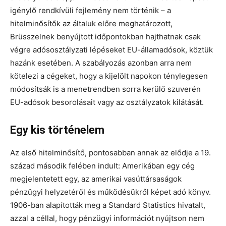
igénylő rendkívüli fejlemény nem történik – a
hitelminősítők az általuk előre meghatározott,
Brüsszelnek benyújtott időpontokban hajthatnak csak
végre adósosztályzati lépéseket EU-államadósok, köztük
hazánk esetében. A szabályozás azonban arra nem
kötelezi a cégeket, hogy a kijelölt napokon ténylegesen
módosítsák is a menetrendben sorra kerülő szuverén
EU-adósok besorolásait vagy az osztályzatok kilátását.
Egy kis történelem
Az első hitelminősítő, pontosabban annak az elődje a 19.
század második felében indult: Amerikában egy cég
megjelentetett egy, az amerikai vasúttársaságok
pénzügyi helyzetéről és működésükről képet adó könyv.
1906-ban alapították meg a Standard Statistics hivatalt,
azzal a céllal, hogy pénzügyi információt nyújtson nem