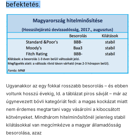
befektetés.
Ugyanakkor az egy fokkal rosszabb besorolás – és ebben
voltunk hosszú évekig, ld. a táblázat piros sávját – már az
úgynevezett bóvli kategóriát fedi: a magas kockázat miatt
nem érdemes megtartani vagy vásárolni a kibocsátott
kötvényeket. Mindhárom hitelminősítőnél jelenleg stabil
kilátásokkal van megcímkézve a magyar államadósság
besorolása, azaz