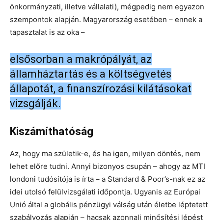
önkormányzati, illetve vállalati), mégpedig nem egyazon
szempontok alapján. Magyarország esetében – ennek a
tapasztalat is az oka –
elsősorban a makrópályát, az
államháztartás és a költségvetés
állapotát, a finanszírozási kilátásokat
vizsgálják.
Kiszámíthatóság
Az, hogy ma születik-e, és ha igen, milyen döntés, nem
lehet előre tudni. Annyi bizonyos csupán – ahogy az MTI
londoni tudósítója is írta – a Standard & Poor’s-nak ez az
idei utolsó felülvizsgálati időpontja. Ugyanis az Európai
Unió által a globális pénzügyi válság után életbe léptetett
szabályozás alapján – hacsak azonnali minősítési lépést