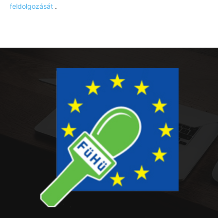
feldolgozását
.