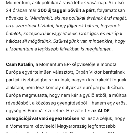
Momentum, akik politikai árvává lettek vasárnap. Az első
24 órában már
300 új taggal bővült a párt
, folyamatosan
növekszik.
“Mindenkit, aki ma politikai árvának érzi magát,
arra szeretnék bíztatni, hogy jöjjenek bátran, legyenek
fiatalok, középkorúak vagy idősek. Országos és európai
hálózat áll mögöttünk. Szükségünk van mindenkire, hogy
a Momentum a legkisebb falvakban is megjelenjen.
Cseh Katalin,
a Momentum EP-képviselője elmondta:
Európa egyértelműen választott, Orbán Viktor barátainak
pártjai kisebbségbe szorulnak, nagyon kis frakciót fognak
alakítani, nem lesz komoly súlyuk az európai politikában.
Európa megmutatta, hogy nem kér a gyűlöletből, a múltba
révedésből, a közösség gyengítéséből – hanem egy erős,
egységes Európát szeretne. Hozzátette:
az ALDE
delegációjával való egyeztetésen
az lesz a céljuk, hogy
a Momentum képviselői Magyarország legfontosabb