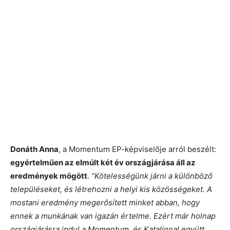
Donáth Anna
, a Momentum EP-képviselője arról beszélt:
egyértelműen az elmúlt két év országjárása áll az
eredmények mögött
.
“Kötelességünk járni a különböző
településeket, és létrehozni a helyi kis közösségeket. A
mostani eredmény megerősített minket abban, hogy
ennek a munkának van igazán értelme. Ezért már holnap
országjárásra indul a Momentum, és Katalinnal együtt,