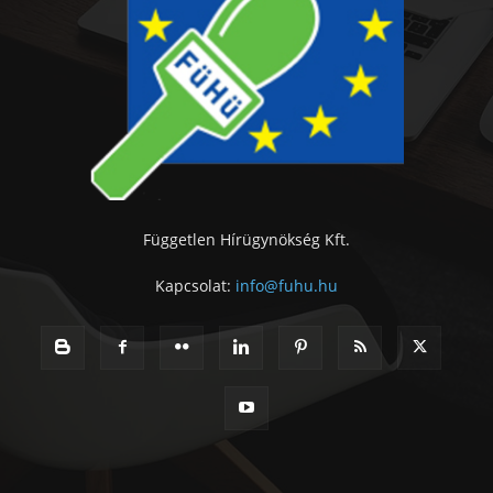
Független Hírügynökség Kft.
Kapcsolat:
info@fuhu.hu