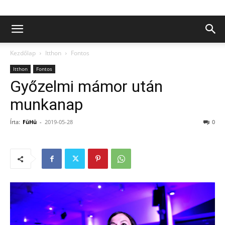
Kezdőlap
Itthon
Fontos
Itthon
Fontos
Győzelmi mámor után
munkanap
Írta:
FüHü
-
2019-05-28
0