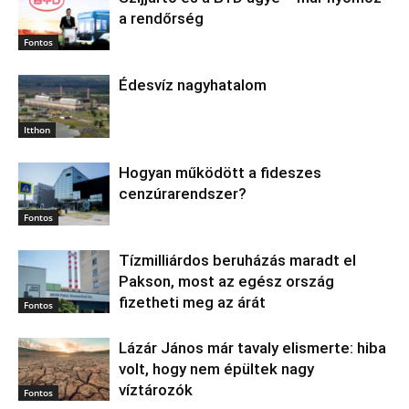
a rendőrség
Fontos
Édesvíz nagyhatalom
Itthon
Hogyan működött a fideszes
cenzúrarendszer?
Fontos
Tízmilliárdos beruházás maradt el
Pakson, most az egész ország
fizetheti meg az árát
Fontos
Lázár János már tavaly elismerte: hiba
volt, hogy nem épültek nagy
víztározók
Fontos