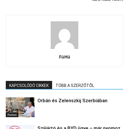
FüHü
KAPCSOLÓDÓ CIKKEK
TÖBB A SZERZŐTŐL
Orbán és Zelenszkij Szerbiában
Fontos
Szijjártó és a BYD ügye – már nyomoz