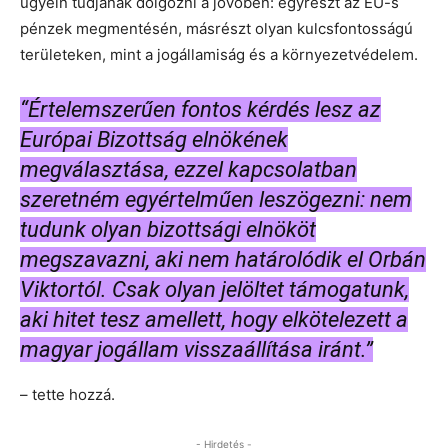
ügyein tudjanak dolgozni a jövőben: egyrészt az EU-s
pénzek megmentésén, másrészt olyan kulcsfontosságú
területeken, mint a jogállamiság és a környezetvédelem.
“Értelemszerűen fontos kérdés lesz az
Európai Bizottság elnökének
megválasztása, ezzel kapcsolatban
szeretném egyértelműen leszögezni: nem
tudunk olyan bizottsági elnököt
megszavazni, aki nem határolódik el Orbán
Viktortól. Csak olyan jelöltet támogatunk,
aki hitet tesz amellett, hogy elkötelezett a
magyar jogállam visszaállítása iránt.”
– tette hozzá.
- Hirdetés -