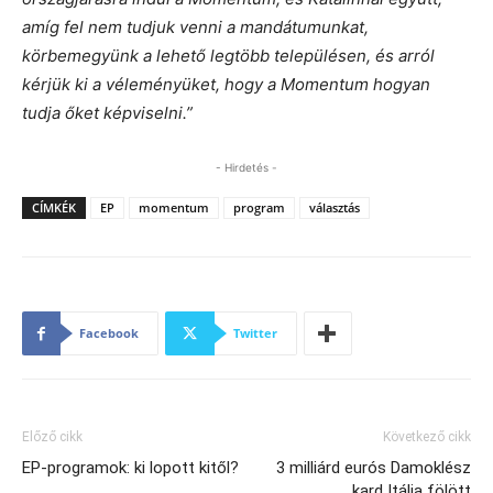
amíg fel nem tudjuk venni a mandátumunkat,
körbemegyünk a lehető legtöbb településen, és arról
kérjük ki a véleményüket, hogy a Momentum hogyan
tudja őket képviselni.”
- Hirdetés -
CÍMKÉK
EP
momentum
program
választás
Facebook
Twitter
Előző cikk
Következő cikk
EP-programok: ki lopott kitől?
3 milliárd eurós Damoklész
kard Itália fölött