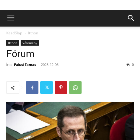
Kezdőlap
Itthon
Itthon
Vélemény
Fórum
Írta:
Falusi Tamas
-
2023-12-06
0