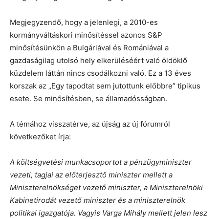
Megjegyzendő, hogy a jelenlegi, a 2010-es
kormányváltáskori minősítéssel azonos S&P
minősítésünkön a Bulgáriával és Romániával a
gazdaságilag utolsó hely elkerüléséért való öldöklő
küzdelem láttán nincs csodálkozni való. Ez a 13 éves
korszak az „Egy tapodtat sem jutottunk előbbre” tipikus
esete. Se minősítésben, se államadósságban.
A témához visszatérve, az újság az új fórumról
következőket írja:
A költségvetési munkacsoportot a pénzügyminiszter
vezeti, tagjai az előterjesztő miniszter mellett a
Miniszterelnökséget vezető miniszter, a Miniszterelnöki
Kabinetirodát vezető miniszter és a miniszterelnök
politikai igazgatója. Vagyis Varga Mihály mellett jelen lesz