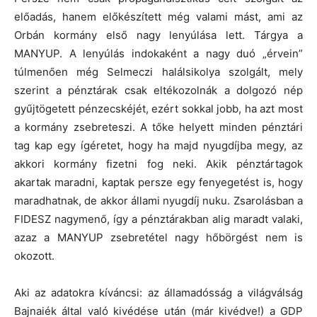
előadás, hanem előkészített még valami mást, ami az
Orbán kormány első nagy lenyúlása lett. Tárgya a
MANYUP. A lenyúlás indokaként a nagy duó „érvein”
túlmenően még Selmeczi halálsikolya szolgált, mely
szerint a pénztárak csak eltékozolnák a dolgozó nép
gyűjtögetett pénzecskéjét, ezért sokkal jobb, ha azt most
a kormány zsebreteszi. A tőke helyett minden pénztári
tag kap egy ígéretet, hogy ha majd nyugdíjba megy, az
akkori kormány fizetni fog neki. Akik pénztártagok
akartak maradni, kaptak persze egy fenyegetést is, hogy
maradhatnak, de akkor állami nyugdíj nuku. Zsarolásban a
FIDESZ nagymenő, így a pénztárakban alig maradt valaki,
azaz a MANYUP zsebretétel nagy hőbörgést nem is
okozott.
Aki az adatokra kíváncsi: az államadósság a világválság
Bajnaiék által való kivédése után (már kivédve!) a GDP