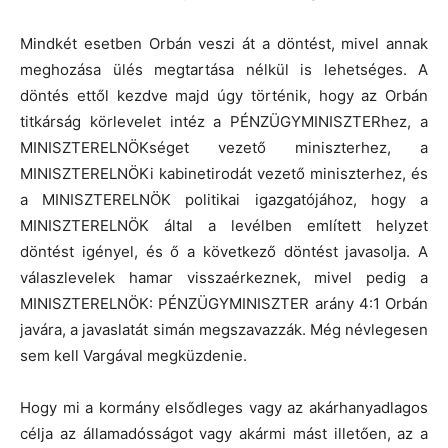
Mindkét esetben Orbán veszi át a döntést, mivel annak
meghozása ülés megtartása nélkül is lehetséges. A
döntés ettől kezdve majd úgy történik, hogy az Orbán
titkárság körlevelet intéz a PÉNZÜGYMINISZTERhez, a
MINISZTERELNÖKséget vezető miniszterhez, a
MINISZTERELNÖKi kabinetirodát vezető miniszterhez, és
a MINISZTERELNÖK politikai igazgatójához, hogy a
MINISZTERELNÖK által a levélben említett helyzet
döntést igényel, és ő a következő döntést javasolja. A
válaszlevelek hamar visszaérkeznek, mivel pedig a
MINISZTERELNÖK: PÉNZÜGYMINISZTER arány 4:1 Orbán
javára, a javaslatát simán megszavazzák. Még névlegesen
sem kell Vargával megküzdenie.
Hogy mi a kormány elsődleges vagy az akárhanyadlagos
célja az államadósságot vagy akármi mást illetően, az a