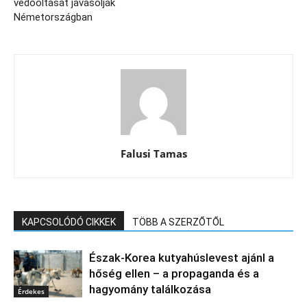
védőoltását javasolják
Németországban
Falusi Tamas
KAPCSOLÓDÓ CIKKEK
TÖBB A SZERZŐTŐL
Észak‑Korea kutyahúslevest ajánl a
hőség ellen – a propaganda és a
hagyomány találkozása
Érdekes