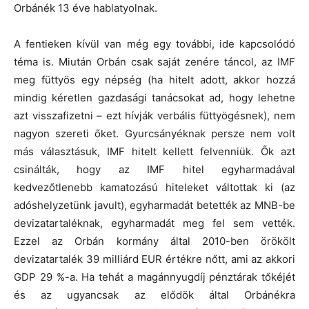
Orbánék 13 éve hablatyolnak.
A fentieken kívül van még egy további, ide kapcsolódó
téma is. Miután Orbán csak saját zenére táncol, az IMF
meg füttyös egy népség (ha hitelt adott, akkor hozzá
mindig kéretlen gazdasági tanácsokat ad, hogy lehetne
azt visszafizetni – ezt hívják verbális füttyögésnek), nem
nagyon szereti őket. Gyurcsányéknak persze nem volt
más választásuk, IMF hitelt kellett felvenniük. Ők azt
csinálták, hogy az IMF hitel egyharmadával
kedvezőtlenebb kamatozású hiteleket váltottak ki (az
adóshelyzetünk javult), egyharmadát betették az MNB-be
devizatartaléknak, egyharmadát meg fel sem vették.
Ezzel az Orbán kormány által 2010-ben örökölt
devizatartalék 39 milliárd EUR értékre nőtt, ami az akkori
GDP 29 %-a. Ha tehát a magánnyugdíj pénztárak tőkéjét
és az ugyancsak az elődök által Orbánékra