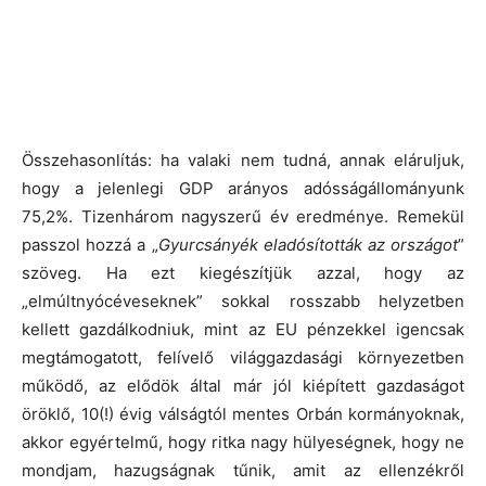
Összehasonlítás: ha valaki nem tudná, annak eláruljuk,
hogy a jelenlegi GDP arányos adósságállományunk
75,2%. Tizenhárom nagyszerű év eredménye. Remekül
passzol hozzá a „
Gyurcsányék eladósították az országot
”
szöveg. Ha ezt kiegészítjük azzal, hogy az
„elmúltnyócéveseknek” sokkal rosszabb helyzetben
kellett gazdálkodniuk, mint az EU pénzekkel igencsak
megtámogatott, felívelő világgazdasági környezetben
működő, az elődök által már jól kiépített gazdaságot
öröklő, 10(!) évig válságtól mentes Orbán kormányoknak,
akkor egyértelmű, hogy ritka nagy hülyeségnek, hogy ne
mondjam, hazugságnak tűnik, amit az ellenzékről