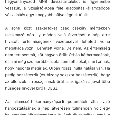
hagyományozott MNB devizatartalékot is figyelembe
vesszük, a Szijjártó-Kósa féle eladósítási-államcsődös
vészkiáltás egyre nagyobb hülyeségnek tűnik.
A sorai közt szakértőket csak csekély mértékben
tartalmazó nép ily módon való átverését a nép erre
hivatott értelmiségének vezetésével lehetett volna
megakadályozni. Lehetett volna. De nem. Az értelmiség
nem tett semmit, sőt nagyon örült Orbán kétharmadának,
és ami még szomorúbb, azóta sem tett sokat, mert annak,
hogy naponta megírják, Orbán rossz, nulla hatása van. Ha
pedig hozzáteszik (és bizony sokszor hozzáteszik), hogy
az ellenzék is rossz, annak örül csak igazán a jóval több
hűséges hívővel bíró FIDESZ!
Az államcsőd kormányzópárti potentátok által való
hangoztatásának a nép átverésén túlmenően volt egy
kellemetlen következménye is. Amit ők csináltak, annál a