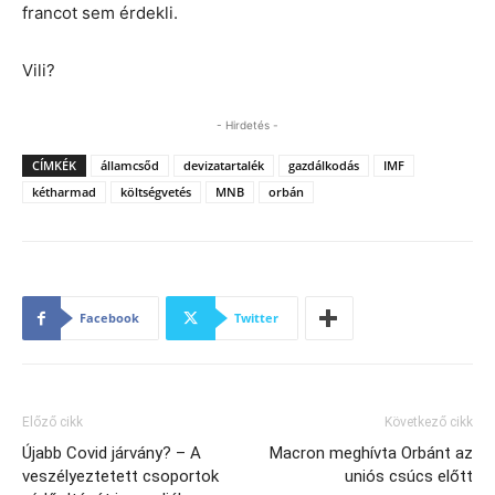
francot sem érdekli.
Vili?
- Hirdetés -
CÍMKÉK
államcsőd
devizatartalék
gazdálkodás
IMF
kétharmad
költségvetés
MNB
orbán
Facebook
Twitter
Előző cikk
Következő cikk
Újabb Covid járvány? – A
Macron meghívta Orbánt az
veszélyeztetett csoportok
uniós csúcs előtt