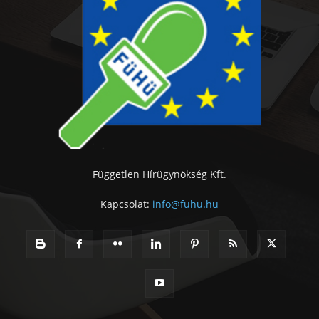
Független Hírügynökség Kft.
Kapcsolat:
info@fuhu.hu