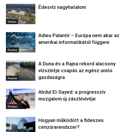
Édesvíz nagyhatalom
Itthon
Adieu Palantir – Európa nem akar az
amerikai informatikától függeni
Fontos
A Duna és a Rajna rekord alacsony
vízszintje csapás az egész uniós
gazdaságra
Fontos
Abdul El‑Sayed: a progresszív
mozgalom új zászlóvivője
Fontos
Hogyan működött a fideszes
cenzúrarendszer?