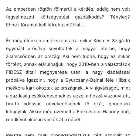
Az emberben rögtön fölmerül a kérdés, eddig nem volt
fegyelmezett költségvetési gazdálkodás? Tényleg?
Ehhez fórumot kell létrehozni? Hát…
Én még élénken emlékszem arra, mikor Kósa és Szijjártó
egymást erősítve süvöltötték a magyar éterbe, hogy
államcsődben az ország! Aki nem tudná, hogy ez mikor
történt, annak elárulhatjuk, hogy 2010-ben a választások
FIDESZ általi megnyerése után, a nagy kiabálással
próbálva igazolni, hogy a Gyurcsány-Bajnai féle illibsik
mekkora kárt okoztak az országnak. A világválságot, mint
a gazdaság csökkenésének és ezzel a hozzá viszonyított,
bruttó adósság növekedésének fő okát, gondosan
kihagyták. Akkor még üzemelt a Finkelstein-Habony duó,
rendkívül okosan verték át a népet.
Persze nem csak propagandisztikus célt szolgált az