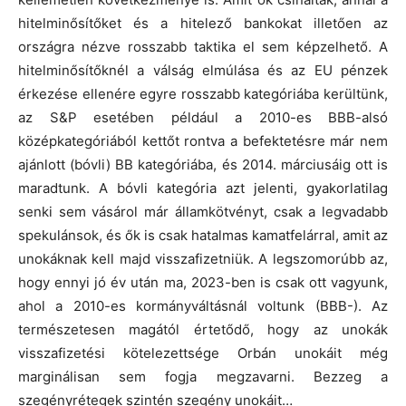
hitelminősítőket és a hitelező bankokat illetően az
országra nézve rosszabb taktika el sem képzelhető. A
hitelminősítőknél a válság elmúlása és az EU pénzek
érkezése ellenére egyre rosszabb kategóriába kerültünk,
az S&P esetében például a 2010-es BBB-alsó
középkategóriából kettőt rontva a befektetésre már nem
ajánlott (bóvli) BB kategóriába, és 2014. márciusáig ott is
maradtunk. A bóvli kategória azt jelenti, gyakorlatilag
senki sem vásárol már államkötvényt, csak a legvadabb
spekulánsok, és ők is csak hatalmas kamatfelárral, amit az
unokáknak kell majd visszafizetniük. A legszomorúbb az,
hogy ennyi jó év után ma, 2023-ben is csak ott vagyunk,
ahol a 2010-es kormányváltásnál voltunk (BBB-). Az
természetesen magától értetődő, hogy az unokák
visszafizetési kötelezettsége Orbán unokáit még
marginálisan sem fogja megzavarni. Bezzeg a
szegényrétegek szintén szegény unokáit…