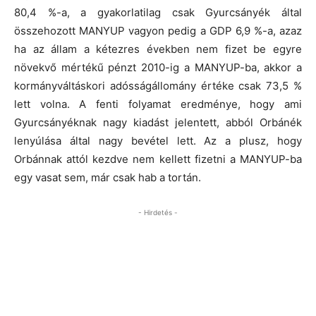
80,4 %-a, a gyakorlatilag csak Gyurcsányék által
összehozott MANYUP vagyon pedig a GDP 6,9 %-a, azaz
ha az állam a kétezres években nem fizet be egyre
növekvő mértékű pénzt 2010-ig a MANYUP-ba, akkor a
kormányváltáskori adósságállomány értéke csak 73,5 %
lett volna. A fenti folyamat eredménye, hogy ami
Gyurcsányéknak nagy kiadást jelentett, abból Orbánék
lenyúlása által nagy bevétel lett. Az a plusz, hogy
Orbánnak attól kezdve nem kellett fizetni a MANYUP-ba
egy vasat sem, már csak hab a tortán.
- Hirdetés -