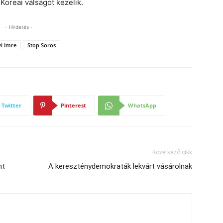
Koreai válságot kezelik.
- Hirdetés -
i Imre
Stop Soros
Twitter
Pinterest
WhatsApp
Következő cikk
nt
A kereszténydemokraták lekvárt vásárolnak