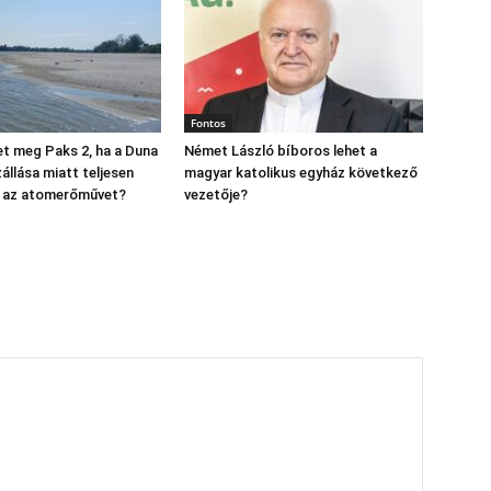
Fontos
t meg Paks 2, ha a Duna
Német László bíboros lehet a
állása miatt teljesen
magyar katolikus egyház következő
ák az atomerőművet?
vezetője?