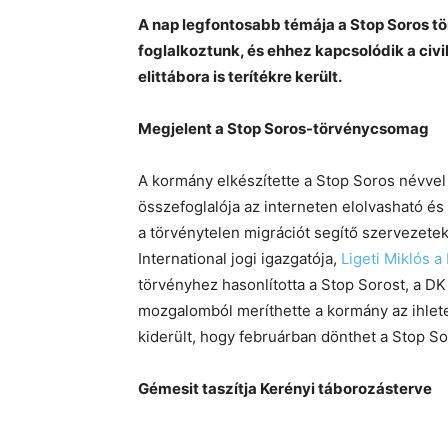
A nap legfontosabb témája a Stop Soros tö
foglalkoztunk, és ehhez kapcsolódik a civi
elittábora is terítékre került.
Megjelent a Stop Soros-törvénycsomag
A kormány elkészítette a Stop Soros névvel i
összefoglalója az interneten elolvasható és
a törvénytelen migrációt segítő szervezete
International jogi igazgatója,
Ligeti Miklós 
törvényhez hasonlította a Stop Sorost, a DK
mozgalomból meríthette a kormány az ihletet
kiderült, hogy februárban dönthet a Stop 
Gémesit taszítja Kerényi táborozásterve