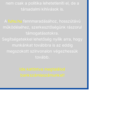
nem csak a politika lehetetleníti el, de a
társadalmi kihívások is.
A
fuhu.hu
fennmaradásához, hosszútávú
működéséhez, szerkesztőségünk rászorul
támogatásotokra.
Segítségetekkel lehetőség nyílik arra, hogy
munkánkat továbbra is az eddig
megszokott színvonalon végezhessük
tovább.
Ide kattintva megtalálod
bankszámlaszámunkat!