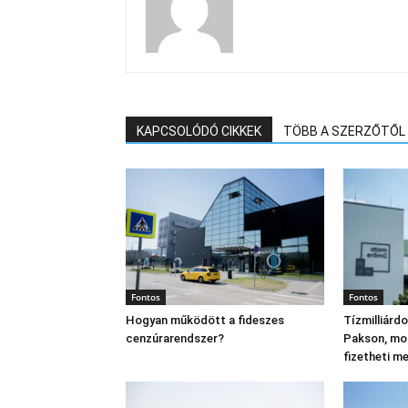
KAPCSOLÓDÓ CIKKEK
TÖBB A SZERZŐTŐL
Fontos
Fontos
Hogyan működött a fideszes
Tízmilliárd
cenzúrarendszer?
Pakson, mo
fizetheti m