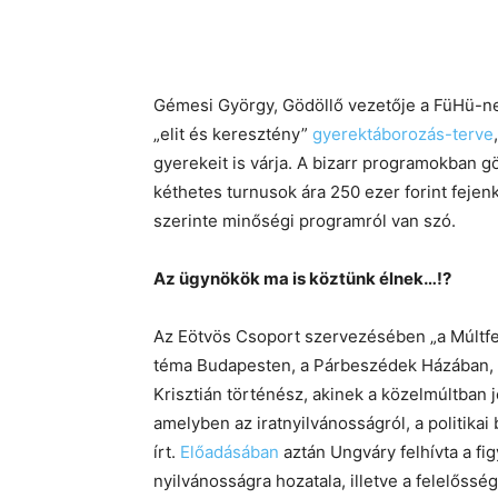
Gémesi György, Gödöllő vezetője a FüHü-nek
„elit és keresztény”
gyerektáborozás-terve
gyerekeit is várja. A bizarr programokban g
kéthetes turnusok ára 250 ezer forint fejen
szerinte minőségi programról van szó.
Az ügynökök ma is köztünk élnek…!?
Az Eötvös Csoport szervezésében „a Múltfel
téma Budapesten, a Párbeszédek Házában, a
Krisztián történész, akinek a közelmúltban
amelyben az iratnyilvánosságról, a politikai 
írt.
Előadásában
aztán Ungváry felhívta a fi
nyilvánosságra hozatala, illetve a felelőssé