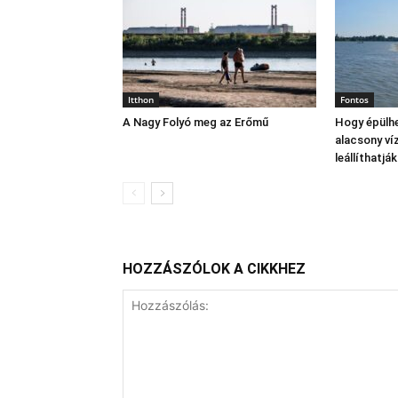
Itthon
Fontos
A Nagy Folyó meg az Erőmű
Hogy épülhe
alacsony víz
leállíthatj
HOZZÁSZÓLOK A CIKKHEZ