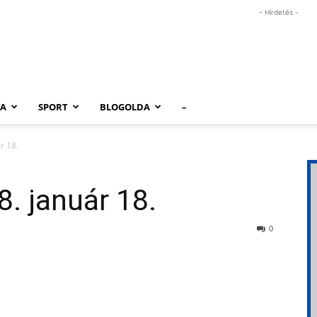
- Hirdetés -
RA
SPORT
BLOGOLDA
–
r 18.
8. január 18.
0