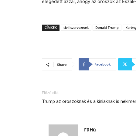
elégedett azzal, ahogy az oroszok az Észak-
CÍMKÉK
civil szervezetek
Donald Trump
Kerény
Facebook
Share
Előző cikk
Trump az oroszoknak és a kíniaknak is nekime
FüHü