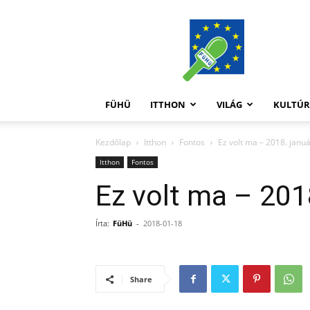
FüHü
FÜHÜ
ITTHON
VILÁG
KULTÚ
Kezdőlap
Itthon
Fontos
Ez volt ma – 2018. januá
Itthon
Fontos
Ez volt ma – 201
Írta:
FüHü
-
2018-01-18
Share