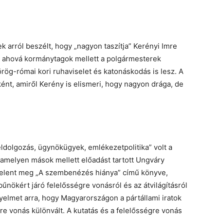
 arról beszélt, hogy „nagyon taszítja” Kerényi Imre
, ahová kormánytagok mellett a polgármesterek
örög-római kori ruhaviselet és katonáskodás is lesz. A
ként, amiről Kerény is elismeri, hogy nagyon drága, de
dolgozás, ügynökügyek, emlékezetpolitika” volt a
melyen mások mellett előadást tartott Ungváry
 jelent meg „A szembenézés hiánya” című könyve,
bűnökért járó felelősségre vonásról és az átvilágításról
gyelmet arra, hogy Magyarországon a pártállami iratok
gre vonás különvált. A kutatás és a felelősségre vonás