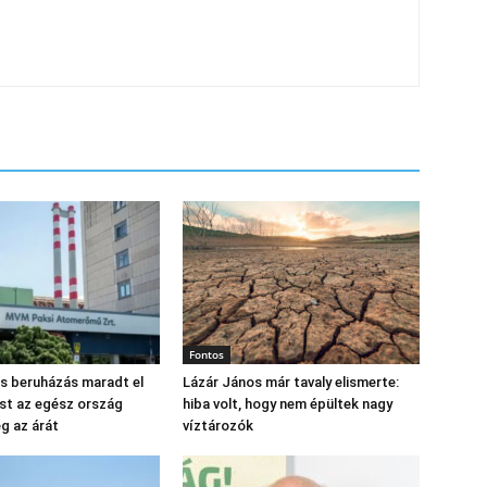
Fontos
os beruházás maradt el
Lázár János már tavaly elismerte:
st az egész ország
hiba volt, hogy nem épültek nagy
eg az árát
víztározók