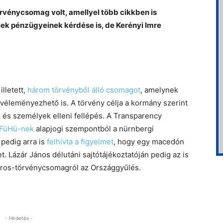
rvénycsomag volt, amellyel több cikkben is
lek pénzügyeinek kérdése is, de Kerényi Imre
lletett,
három törvényből álló csomagot
, amelynek
 véleményezhető is. A törvény célja a kormány szerint
k és személyek elleni fellépés. A Transparency
a FüHü-nek
alapjogi szempontból a nürnbergi
 pedig arra is
felhívta a figyelmet
, hogy egy macedón
. Lázár János délutáni sajtótájékoztatóján pedig az is
Soros-törvénycsomagról az Országgyűlés.
- Hirdetés -