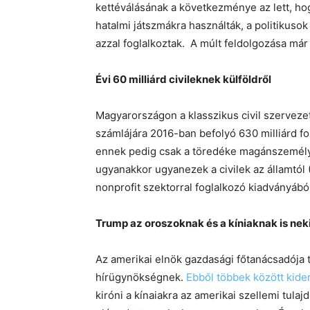
kettéválásának a következménye az lett, ho
hatalmi játszmákra használták, a politikuso
azzal foglalkoztak. A múlt feldolgozása már
Évi 60 milliárd civileknek külföldről
Magyarországon a klasszikus civil szervez
számlájára 2016-ban befolyó 630 milliárd for
ennek pedig csak a töredéke magánszemélye
ugyanakkor ugyanezek a civilek az államtól 
nonprofit szektorral foglalkozó kiadványábó
Trump az oroszoknak és a kíniaknak is ne
Az amerikai elnök gazdasági főtanácsadója t
hírügynökségnek.
Ebből többek között kider
kiróni a kínaiakra az amerikai szellemi tula