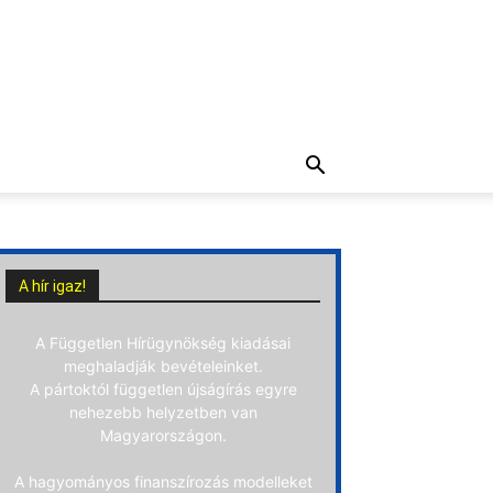
A hír igaz!
A Független Hírügynökség kiadásai
meghaladják bevételeinket.
A pártoktól független újságírás egyre
nehezebb helyzetben van
Magyarországon.
A hagyományos finanszírozás modelleket