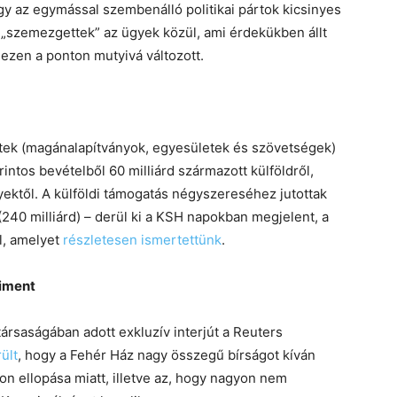
gy az egymással szembenálló politikai pártok kicsinyes
k „szemezgettek” az ügyek közül, ami érdekükben állt
 ezen a ponton mutyivá változott.
etek (magánalapítványok, egyesületek és szövetségek)
intos bevételből 60 milliárd származott külföldről,
ktől. A külföldi támogatás négyszereséhez jutottak
(240 milliárd) – derül ki a KSH napokban megjelent, a
l, amelyet
részletesen ismertettünk
.
kiment
ársaságában adott exkluzív interjút a Reuters
ült
, hogy a Fehér Ház nagy összegű bírságot kíván
jdon ellopása miatt, illetve az, hogy nagyon nem