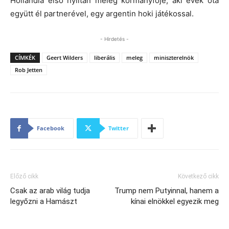
Hollandia első nyíltan meleg kormányfője, aki évek óta
együtt él partnerével, egy argentin hoki játékossal.
- Hirdetés -
CÍMKÉK
Geert Wilders
liberális
meleg
miniszterelnök
Rob Jetten
Facebook
Twitter
Előző cikk
Következő cikk
Csak az arab világ tudja
Trump nem Putyinnal, hanem a
legyőzni a Hamászt
kínai elnökkel egyezik meg