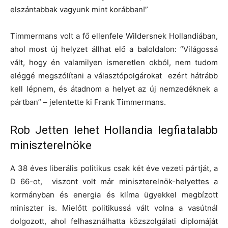
elszántabbak vagyunk mint korábban!”
Timmermans volt a fő ellenfele Wildersnek Hollandiában,
ahol most új helyzet állhat elő a baloldalon: “Világossá
vált, hogy én valamilyen ismeretlen okból, nem tudom
eléggé megszólítani a választópolgárokat ezért hátrább
kell lépnem, és átadnom a helyet az új nemzedéknek a
pártban” – jelentette ki Frank Timmermans.
Rob Jetten lehet Hollandia legfiatalabb
miniszterelnöke
A 38 éves liberális politikus csak két éve vezeti pártját, a
D 66-ot, viszont volt már miniszterelnök-helyettes a
kormányban és energia és klíma ügyekkel megbízott
miniszter is. Mielőtt politikussá vált volna a vasútnál
dolgozott, ahol felhasználhatta közszolgálati diplomáját