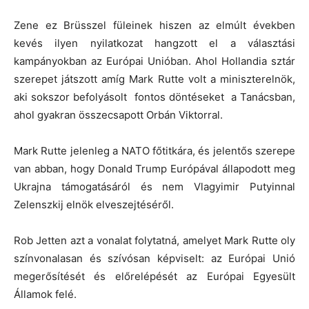
Zene ez Brüsszel füleinek hiszen az elmúlt években
kevés ilyen nyilatkozat hangzott el a választási
kampányokban az Európai Unióban. Ahol Hollandia sztár
szerepet játszott amíg Mark Rutte volt a miniszterelnök,
aki sokszor befolyásolt fontos döntéseket a Tanácsban,
ahol gyakran összecsapott Orbán Viktorral.
Mark Rutte jelenleg a NATO főtitkára, és jelentős szerepe
van abban, hogy Donald Trump Európával állapodott meg
Ukrajna támogatásáról és nem Vlagyimir Putyinnal
Zelenszkij elnök elveszejtéséről.
Rob Jetten azt a vonalat folytatná, amelyet Mark Rutte oly
színvonalasan és szívósan képviselt: az Európai Unió
megerősítését és előrelépését az Európai Egyesült
Államok felé.