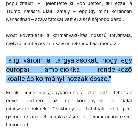
populizmust” – jelentette ki Rob Jetten, aki ezzel a
Trump hatásra utalt, amely – éppúgy mint korábban
Kanadában – szavazatokat vett el a szélsőjobboldaltól.
Most következik a kormányalakítás hosszú folyamata,
melyről a 38 éves miniszterelnök-jelölt azt mondta:
”alig várom a tárgyalásokat, hogy egy
európai ambíciókkal rendelkező
koalíciós kormányt hozzak össze.”
Frank Timmermans, egykori uniós biztos pártja, lehet az
egyik partnere az új kormányban a fiatal
miniszterelnöknek. Csakhogy a baloldali zöld párt
gyengén szerepelt a választáson, és Timmermans ezért
lemondott.