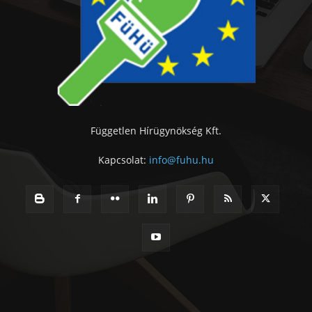
Független Hírügynökség Kft.
Kapcsolat:
info@fuhu.hu