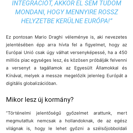
INTEGRÁCIÓT, AKKOR EL SEM TUDOM
MONDANI, HOGY MENNYIRE ROSSZ
HELYZETBE KERÜLNE EURÓPA!”
Ez pontosan Mario Draghi véleménye is, aki nevezetes
jelentésében épp arra hívta fel a figyelmet, hogy az
Európai Unió csak úgy válhat versenyképessé, ha a 450
milliós piac egységes lesz, és közösen próbálják felvenni
a versenyt a tagállamok az Egyesült Államokkal és
Kínával, melyek a messze megelőzik jelenleg Európát a
digitális globalizációban.
Mikor lesz új kormány?
“Történelmi jelentőségű győzelmet arattunk, mert
megmutattuk nemcsak a hollandoknak, de az egész
világnak is, hogy le lehet győzni a szélsőjobboldali