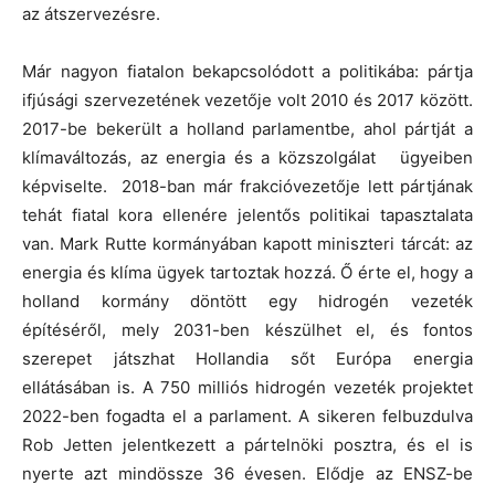
az átszervezésre.
Már nagyon fiatalon bekapcsolódott a politikába: pártja
ifjúsági szervezetének vezetője volt 2010 és 2017 között.
2017-be bekerült a holland parlamentbe, ahol pártját a
klímaváltozás, az energia és a közszolgálat ügyeiben
képviselte. 2018-ban már frakcióvezetője lett pártjának
tehát fiatal kora ellenére jelentős politikai tapasztalata
van. Mark Rutte kormányában kapott miniszteri tárcát: az
energia és klíma ügyek tartoztak hozzá. Ő érte el, hogy a
holland kormány döntött egy hidrogén vezeték
építéséről, mely 2031-ben készülhet el, és fontos
szerepet játszhat Hollandia sőt Európa energia
ellátásában is. A 750 milliós hidrogén vezeték projektet
2022-ben fogadta el a parlament. A sikeren felbuzdulva
Rob Jetten jelentkezett a pártelnöki posztra, és el is
nyerte azt mindössze 36 évesen. Elődje az ENSZ-be