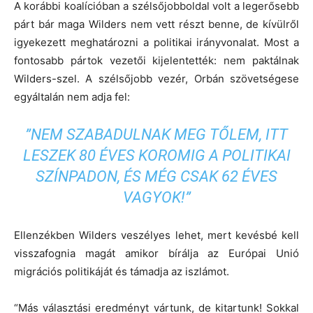
A korábbi koalícióban a szélsőjobboldal volt a legerősebb
párt bár maga Wilders nem vett részt benne, de kívülről
igyekezett meghatározni a politikai irányvonalat. Most a
fontosabb pártok vezetői kijelentették: nem paktálnak
Wilders-szel. A szélsőjobb vezér, Orbán szövetségese
egyáltalán nem adja fel:
”NEM SZABADULNAK MEG TŐLEM, ITT
LESZEK 80 ÉVES KOROMIG A POLITIKAI
SZÍNPADON, ÉS MÉG CSAK 62 ÉVES
VAGYOK!”
Ellenzékben Wilders veszélyes lehet, mert kevésbé kell
visszafognia magát amikor bírálja az Európai Unió
migrációs politikáját és támadja az iszlámot.
“Más választási eredményt vártunk, de kitartunk! Sokkal