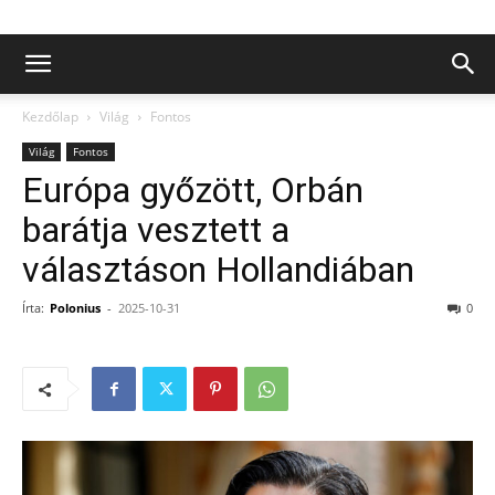
Kezdőlap
Világ
Fontos
Világ
Fontos
Európa győzött, Orbán
barátja vesztett a
választáson Hollandiában
Írta:
Polonius
-
2025-10-31
0