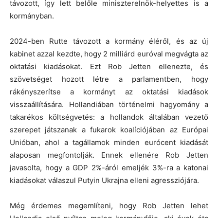
távozott, így lett belőle miniszterelnök-helyettes is a
kormányban.
2024-ben Rutte távozott a kormány éléről, és az új
kabinet azzal kezdte, hogy 2 milliárd euróval megvágta az
oktatási kiadásokat. Ezt Rob Jetten ellenezte, és
szövetséget hozott létre a parlamentben, hogy
rákényszerítse a kormányt az oktatási kiadások
visszaállítására. Hollandiában történelmi hagyomány a
takarékos költségvetés: a hollandok általában vezető
szerepet játszanak a fukarok koalíciójában az Európai
Unióban, ahol a tagállamok minden eurócent kiadását
alaposan megfontolják. Ennek ellenére Rob Jetten
javasolta, hogy a GDP 2%-áról emeljék 3%-ra a katonai
kiadásokat válaszul Putyin Ukrajna elleni agressziójára.
Még érdemes megemlíteni, hogy Rob Jetten lehet