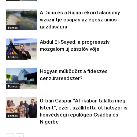
A Duna és a Rajna rekord alacsony
vízszintje csapás az egész uniós
gazdaságra
Fontos
Abdul El‑Sayed: a progresszív
mozgalom új zászlóvivője
Fontos
Hogyan működött a fideszes
cenzúrarendszer?
Fontos
Orbán Gáspár “Afrikában találta meg
Istent”, ezért szállította őt hatszor is
honvédségi repülőgép Csádba és
Fontos
Nigerbe