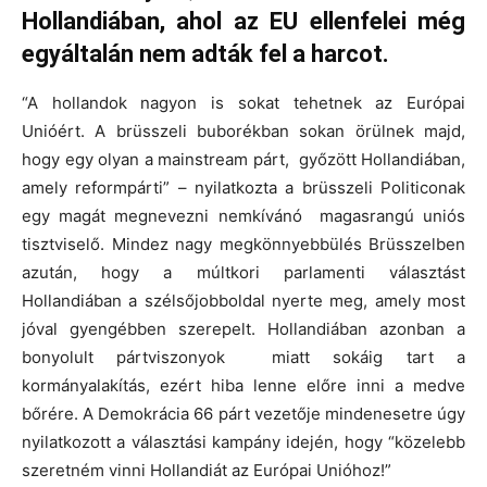
Hollandiában, ahol az EU ellenfelei még
egyáltalán nem adták fel a harcot.
“A hollandok nagyon is sokat tehetnek az Európai
Unióért. A brüsszeli buborékban sokan örülnek majd,
hogy egy olyan a mainstream párt, győzött Hollandiában,
amely reformpárti” – nyilatkozta a brüsszeli Politiconak
egy magát megnevezni nemkívánó magasrangú uniós
tisztviselő. Mindez nagy megkönnyebbülés Brüsszelben
azután, hogy a múltkori parlamenti választást
Hollandiában a szélsőjobboldal nyerte meg, amely most
jóval gyengébben szerepelt. Hollandiában azonban a
bonyolult pártviszonyok miatt sokáig tart a
kormányalakítás, ezért hiba lenne előre inni a medve
bőrére. A Demokrácia 66 párt vezetője mindenesetre úgy
nyilatkozott a választási kampány idején, hogy “közelebb
szeretném vinni Hollandiát az Európai Unióhoz!”