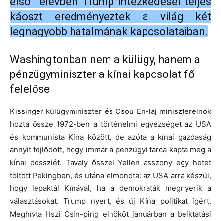
első félévben Trump intézkedései teljes
káoszt eredményeztek a világ két
legnagyobb hatalmának kapcsolataiban.
Washingtonban nem a külügy, hanem a
pénzügyminiszter a kínai kapcsolat fő
felelőse
Kissinger külügyminiszter és Csou En-laj miniszterelnök
hozta össze 1972-ben a történelmi egyezséget az USA
és kommunista Kína között, de azóta a kínai gazdaság
annyit fejlődött, hogy immár a pénzügyi tárca kapta meg a
kínai dossziét. Tavaly ősszel Yellen asszony egy hetet
töltött Pekingben, és utána elmondta: az USA arra készül,
hogy lepaktál Kínával, ha a demokraták megnyerik a
választásokat. Trump nyert, és új Kína politikát ígért.
Meghívta Hszi Csin-ping elnököt januárban a beiktatási