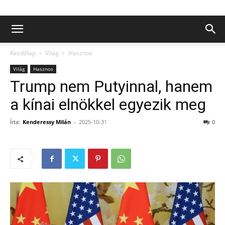
Kezdőlap
Világ
Hasznos
Világ
Hasznos
Trump nem Putyinnal, hanem
a kínai elnökkel egyezik meg
Írta:
Kenderessy Milán
-
2025-10-31
0