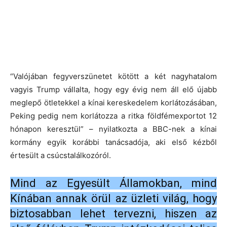
“Valójában fegyverszünetet kötött a két nagyhatalom
vagyis Trump vállalta, hogy egy évig nem áll elő újabb
meglepő ötletekkel a kínai kereskedelem korlátozásában,
Peking pedig nem korlátozza a ritka földfémexportot 12
hónapon keresztül” – nyilatkozta a BBC-nek a kínai
kormány egyik korábbi tanácsadója, aki első kézből
értesült a csúcstalálkozóról.
Mind az Egyesült Államokban, mind
Kínában annak örül az üzleti világ, hogy
biztosabban lehet tervezni, hiszen az