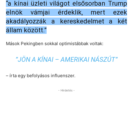
“a kínai üzleti világot elsősorban Trump
elnök vámjai érdeklik, mert ezek
akadályozzák a kereskedelmet a két
állam között.”
Mások Pekingben sokkal optimistábbak voltak:
”JÖN A KÍNAI – AMERIKAI NÁSZÚT”
– írta egy befolyásos influenszer.
- Hirdetés -