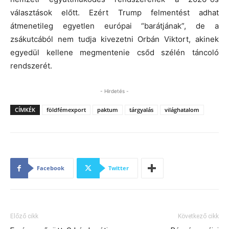
választások előtt. Ezért Trump felmentést adhat
átmenetileg egyetlen európai “barátjának”, de a
zsákutcából nem tudja kivezetni Orbán Viktort, akinek
egyedül kellene megmentenie csőd szélén táncoló
rendszerét.
- Hirdetés -
CÍMKÉK
földfémexport
paktum
tárgyalás
világhatalom
Facebook
Twitter
Előző cikk
Következő cikk