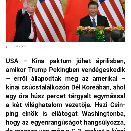
youtube.com
USA – Kína paktum jöhet áprilisban,
amikor Trump Pekingben vendégeskedik
– erről állapodtak meg az amerikai –
kínai csúcstalálkozón Dél Koreában, ahol
egy óra húsz percet tárgyalt egymással
a két világhatalom vezetője. Hszi Csin-
ping elnök is ellátogat Washingtonba,
hogy az egyenrangúságot hangsúlyozza,