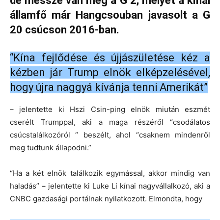
de messze van még a G 2, melyet a kínai
államfő már Hangcsouban javasolt a G
20 csúcson 2016-ban.
“Kína fejlődése és újjászületése kéz a
kézben jár Trump elnök elképzelésével,
hogy újra naggyá kívánja tenni Amerikát”
– jelentette ki Hszi Csin-ping elnök miután eszmét
cserélt Trumppal, aki a maga részéről “csodálatos
csúcstalálkozóról “ beszélt, ahol “csaknem mindenről
meg tudtunk állapodni.”
“Ha a két elnök találkozik egymással, akkor mindig van
haladás” – jelentette ki Luke Li kínai nagyvállalkozó, aki a
CNBC gazdasági portálnak nyilatkozott. Elmondta, hogy