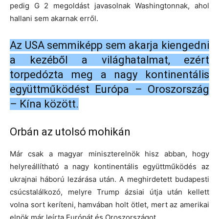
pedig G 2 megoldást javasolnak Washingtonnak, ahol
hallani sem akarnak erről.
Az USA semmiképp sem akarja kiengedni
a kezéből a világhatalmat, ezért
torpedózta meg a nagy kontinentális
együttműködést Európa – Oroszország
– Kína között.
Orbán az utolsó mohikán
Már csak a magyar miniszterelnök hisz abban, hogy
helyreállítható a nagy kontinentális együttműködés az
ukrajnai háború lezárása után. A meghirdetett budapesti
csúcstalálkozó, melyre Trump ázsiai útja után kellett
volna sort keríteni, hamvában holt ötlet, mert az amerikai
elnök már leírta Európát és Oroszországot.