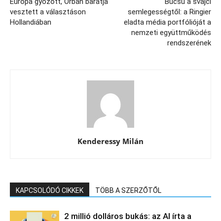
Európa győzött, Orbán barátja
Búcsú a svájci
vesztett a választáson
semlegességtől: a Ringier
Hollandiában
eladta média portfólióját a
nemzeti együttműködés
rendszerének
Kenderessy Milán
KAPCSOLÓDÓ CIKKEK
TÖBB A SZERZŐTŐL
2 millió dolláros bukás: az AI írta a