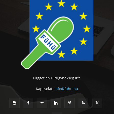
Független Hírügynökség Kft.
Kapcsolat:
info@fuhu.hu