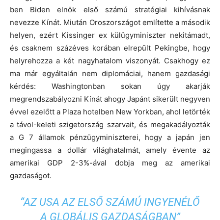
ben Biden elnök első számú stratégiai kihívásnak
nevezze Kínát. Miután Oroszországot említette a második
helyen, ezért Kissinger ex külügyminiszter nekitámadt,
és csaknem százéves korában elrepült Pekingbe, hogy
helyrehozza a két nagyhatalom viszonyát. Csakhogy ez
ma már egyáltalán nem diplomáciai, hanem gazdasági
kérdés: Washingtonban sokan úgy akarják
megrendszabályozni Kínát ahogy Japánt sikerült negyven
évvel ezelőtt a Plaza hotelben New Yorkban, ahol letörték
a távol-keleti szigetország szarvait, és megakadályozták
a G 7 államok pénzügyminiszterei, hogy a japán jen
megingassa a dollár világhatalmát, amely évente az
amerikai GDP 2-3%-ával dobja meg az amerikai
gazdaságot.
“AZ USA AZ ELSŐ SZÁMÚ INGYENÉLŐ
A GLOBÁLIS GAZDASÁGBAN”