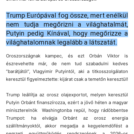
Trump Európával fog össze, mert enélkül
nem tudja megőrizni a világhatalmát,
Putyin pedig Kínával, hogy megőrizze a
világhatalomnak legalább a látszatát.
Oroszországnak kampec, és ezt Orbán Viktor is
észrevehette már, de nem tud szabadulni kedves
“barátjától“, Vlagyimir Putyintól, aki a titkosszolgálaton
keresztül figyelmeztette: kijárat csak a temetőn keresztül!
Trump leállítja az orosz olajexportot, melyen keresztül
Putyin Orbánt finanszírozza, ezért a jövő héten a magyar
miniszterelnök Washingtonba repül, hogy rádöbbentse
Trumpot: ha elvágja Orbánt az orosz energia
szállítmányoktól, akkor megadja a kegyelemdöfést a
nemzeti együttműködés rendszerének a 2026-os