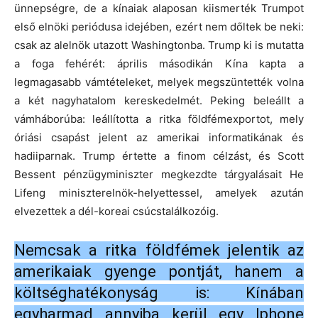
ünnepségre, de a kínaiak alaposan kiismerték Trumpot
első elnöki periódusa idejében, ezért nem dőltek be neki:
csak az alelnök utazott Washingtonba. Trump ki is mutatta
a foga fehérét: április másodikán Kína kapta a
legmagasabb vámtételeket, melyek megszüntették volna
a két nagyhatalom kereskedelmét. Peking beleállt a
vámháborúba: leállította a ritka földfémexportot, mely
óriási csapást jelent az amerikai informatikának és
hadiiparnak. Trump értette a finom célzást, és Scott
Bessent pénzügyminiszter megkezdte tárgyalásait He
Lifeng miniszterelnök-helyettessel, amelyek azután
elvezettek a dél-koreai csúcstalálkozóig.
Nemcsak a ritka földfémek jelentik az
amerikaiak gyenge pontját, hanem a
költséghatékonyság is: Kínában
egyharmad annyiba kerül egy Iphone