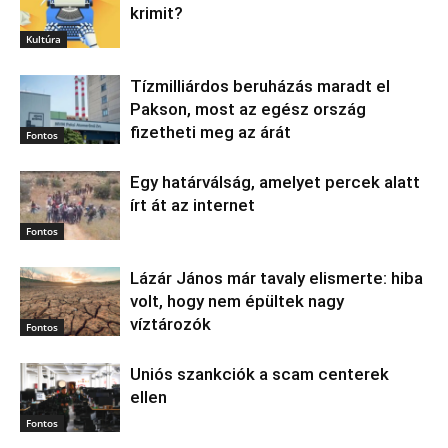
krimit?
Kultúra
Tízmilliárdos beruházás maradt el
Pakson, most az egész ország
fizetheti meg az árát
Fontos
Egy határválság, amelyet percek alatt
írt át az internet
Fontos
Lázár János már tavaly elismerte: hiba
volt, hogy nem épültek nagy
víztározók
Fontos
Uniós szankciók a scam centerek
ellen
Fontos