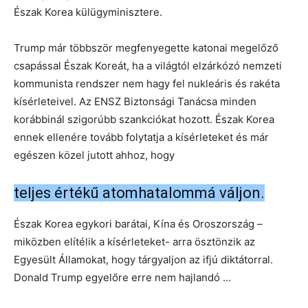
Észak Korea külügyminisztere.
Trump már többször megfenyegette katonai megelőző
csapással Észak Koreát, ha a világtól elzárkózó nemzeti
kommunista rendszer nem hagy fel nukleáris és rakéta
kísérleteivel. Az ENSZ Biztonsági Tanácsa minden
korábbinál szigorúbb szankciókat hozott. Észak Korea
ennek ellenére tovább folytatja a kísérleteket és már
egészen közel jutott ahhoz, hogy
teljes értékű atomhatalommá váljon.
Észak Korea egykori barátai, Kína és Oroszország –
miközben elítélik a kísérleteket- arra ösztönzik az
Egyesült Államokat, hogy tárgyaljon az ifjú diktátorral.
Donald Trump egyelőre erre nem hajlandó …