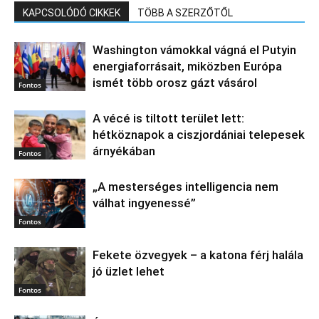
KAPCSOLÓDÓ CIKKEK
TÖBB A SZERZŐTŐL
Washington vámokkal vágná el Putyin
energiaforrásait, miközben Európa
ismét több orosz gázt vásárol
Fontos
A vécé is tiltott terület lett:
hétköznapok a ciszjordániai telepesek
árnyékában
Fontos
„A mesterséges intelligencia nem
válhat ingyenessé”
Fontos
Fekete özvegyek – a katona férj halála
jó üzlet lehet
Fontos