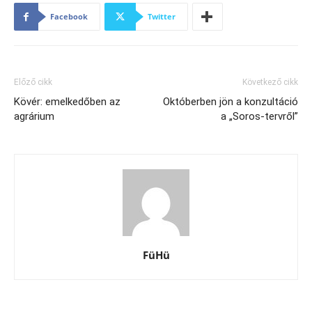
Facebook
Twitter
Előző cikk
Következő cikk
Kövér: emelkedőben az
Októberben jön a konzultáció
agrárium
a „Soros-tervről”
FüHü