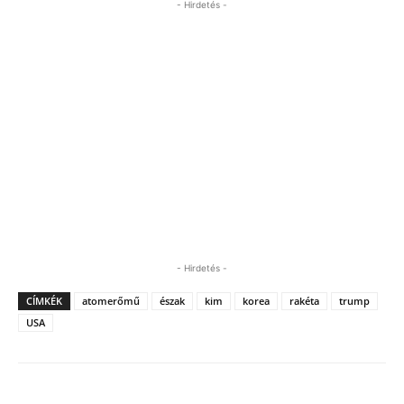
- Hirdetés -
- Hirdetés -
CÍMKÉK
atomerőmű
észak
kim
korea
rakéta
trump
USA