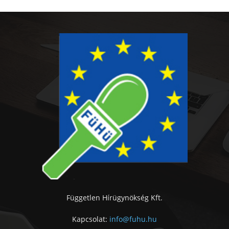
Független Hírügynökség Kft.
Kapcsolat:
info@fuhu.hu