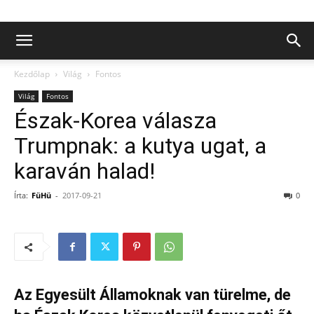
Kezdőlap
Világ
Fontos
Világ
Fontos
Észak-Korea válasza
Trumpnak: a kutya ugat, a
karaván halad!
Írta:
FüHü
-
2017-09-21
0
Az Egyesült Államoknak van türelme, de