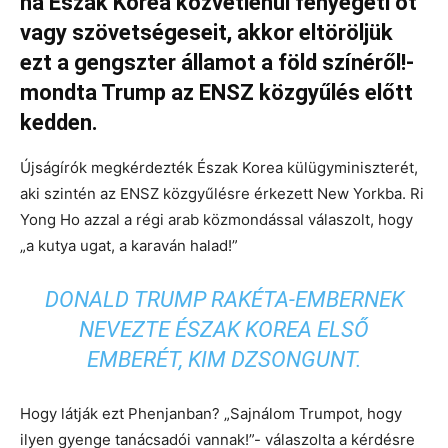
ha Észak Korea közvetlenül fenyegeti őt
vagy szövetségeseit, akkor eltöröljük
ezt a gengszter államot a föld színéről!-
mondta Trump az ENSZ közgyűlés előtt
kedden.
Újságírók megkérdezték Észak Korea külügyminiszterét,
aki szintén az ENSZ közgyűlésre érkezett New Yorkba.
Ri
Yong Ho azzal a régi arab közmondással válaszolt, hogy
„a kutya ugat, a karaván halad!”
DONALD TRUMP RAKÉTA-EMBERNEK
NEVEZTE ÉSZAK KOREA ELSŐ
EMBERÉT, KIM DZSONGUNT.
Hogy látják ezt Phenjanban? „Sajnálom Trumpot, hogy
ilyen gyenge tanácsadói vannak!”- válaszolta a kérdésre