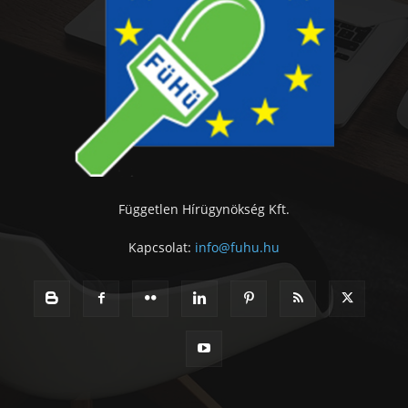
Független Hírügynökség Kft.
Kapcsolat:
info@fuhu.hu