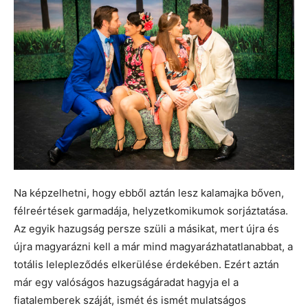
Na képzelhetni, hogy ebből aztán lesz kalamajka bőven,
félreértések garmadája, helyzetkomikumok sorjáztatása.
Az egyik hazugság persze szüli a másikat, mert újra és
újra magyarázni kell a már mind magyarázhatatlanabbat, a
totális lelepleződés elkerülése érdekében. Ezért aztán
már egy valóságos hazugságáradat hagyja el a
fiatalemberek száját, ismét és ismét mulatságos