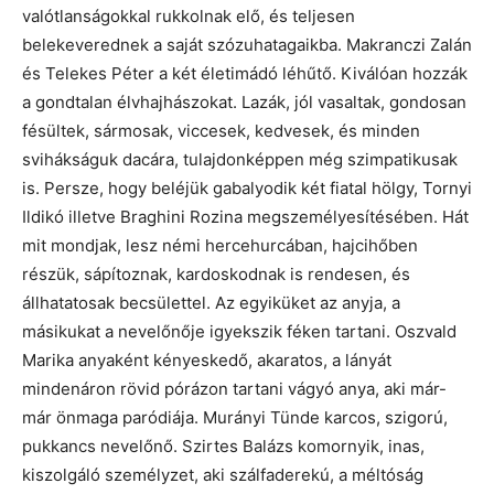
valótlanságokkal rukkolnak elő, és teljesen
belekeverednek a saját szózuhatagaikba. Makranczi Zalán
és Telekes Péter a két életimádó léhűtő. Kiválóan hozzák
a gondtalan élvhajhászokat. Lazák, jól vasaltak, gondosan
fésültek, sármosak, viccesek, kedvesek, és minden
svihákságuk dacára, tulajdonképpen még szimpatikusak
is. Persze, hogy beléjük gabalyodik két fiatal hölgy, Tornyi
Ildikó illetve Braghini Rozina megszemélyesítésében. Hát
mit mondjak, lesz némi hercehurcában, hajcihőben
részük, sápítoznak, kardoskodnak is rendesen, és
állhatatosak becsülettel. Az egyiküket az anyja, a
másikukat a nevelőnője igyekszik féken tartani. Oszvald
Marika anyaként kényeskedő, akaratos, a lányát
mindenáron rövid pórázon tartani vágyó anya, aki már-
már önmaga paródiája. Murányi Tünde karcos, szigorú,
pukkancs nevelőnő. Szirtes Balázs komornyik, inas,
kiszolgáló személyzet, aki szálfaderekú, a méltóság