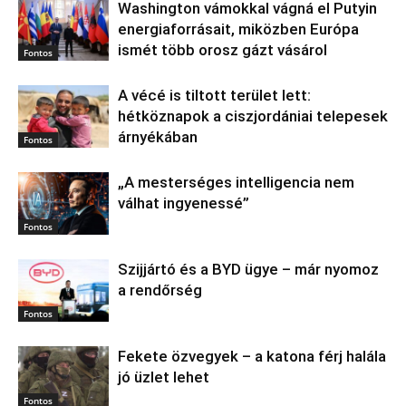
Washington vámokkal vágná el Putyin
energiaforrásait, miközben Európa
ismét több orosz gázt vásárol
Fontos
A vécé is tiltott terület lett:
hétköznapok a ciszjordániai telepesek
árnyékában
Fontos
„A mesterséges intelligencia nem
válhat ingyenessé”
Fontos
Szijjártó és a BYD ügye – már nyomoz
a rendőrség
Fontos
Fekete özvegyek – a katona férj halála
jó üzlet lehet
Fontos