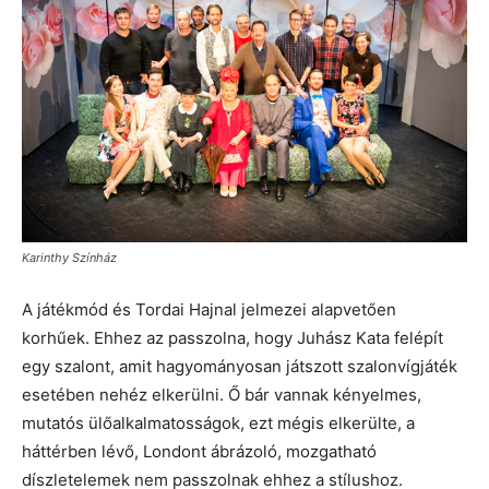
Karinthy Színház
A játékmód és Tordai Hajnal jelmezei alapvetően
korhűek. Ehhez az passzolna, hogy Juhász Kata felépít
egy szalont, amit hagyományosan játszott szalonvígjáték
esetében nehéz elkerülni. Ő bár vannak kényelmes,
mutatós ülőalkalmatosságok, ezt mégis elkerülte, a
háttérben lévő, Londont ábrázoló, mozgatható
díszletelemek nem passzolnak ehhez a stílushoz.