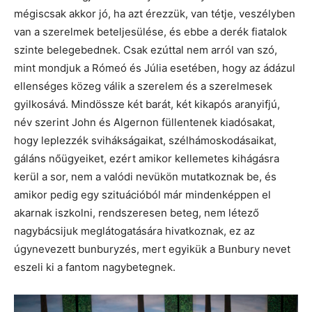
mégiscsak akkor jó, ha azt érezzük, van tétje, veszélyben
van a szerelmek beteljesülése, és ebbe a derék fiatalok
szinte belegebednek. Csak ezúttal nem arról van szó,
mint mondjuk a Rómeó és Júlia esetében, hogy az ádázul
ellenséges közeg válik a szerelem és a szerelmesek
gyilkosává. Mindössze két barát, két kikapós aranyifjú,
név szerint John és Algernon füllentenek kiadósakat,
hogy leplezzék svihákságaikat, szélhámoskodásaikat,
gáláns nőügyeiket, ezért amikor kellemetes kihágásra
kerül a sor, nem a valódi nevükön mutatkoznak be, és
amikor pedig egy szituációból már mindenképpen el
akarnak iszkolni, rendszeresen beteg, nem létező
nagybácsijuk meglátogatására hivatkoznak, ez az
úgynevezett bunburyzés, mert egyikük a Bunbury nevet
eszeli ki a fantom nagybetegnek.