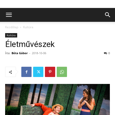
Kezdőlap
Kultúra
Kultúra
Életművészek
Írta:
Bóta Gábor
-
2018-10-06
0