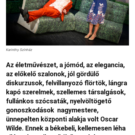
Karinthy Színház
Az életművészet, a jómód, az elegancia,
az előkelő szalonok, jól gördülő
diskurzusok, felvillanyozó flörtök, lángra
kapó szerelmek, szellemes társalgások,
fullánkos szócsaták, nyelvöltögető
gonoszkodások nagymestere,
ünnepelten központi alakja volt Oscar
Wilde. Ennek a békebeli, kellemesen léha