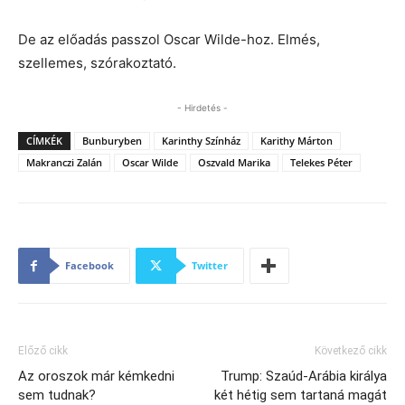
De az előadás passzol Oscar Wilde-hoz. Elmés,
szellemes, szórakoztató.
- Hirdetés -
CÍMKÉK
Bunburyben
Karinthy Színház
Karithy Márton
Makranczi Zalán
Oscar Wilde
Oszvald Marika
Telekes Péter
Facebook
Twitter
Előző cikk
Következő cikk
Az oroszok már kémkedni
Trump: Szaúd-Arábia királya
sem tudnak?
két hétig sem tartaná magát