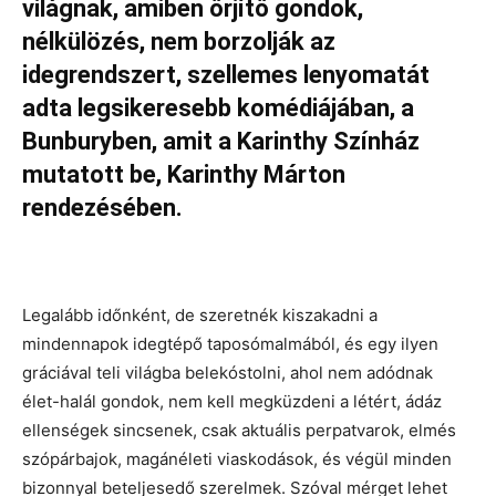
világnak, amiben őrjítő gondok,
nélkülözés, nem borzolják az
idegrendszert, szellemes lenyomatát
adta legsikeresebb komédiájában, a
Bunburyben, amit a Karinthy Színház
mutatott be, Karinthy Márton
rendezésében.
Legalább időnként, de szeretnék kiszakadni a
mindennapok idegtépő taposómalmából, és egy ilyen
gráciával teli világba belekóstolni, ahol nem adódnak
élet-halál gondok, nem kell megküzdeni a létért, ádáz
ellenségek sincsenek, csak aktuális perpatvarok, elmés
szópárbajok, magánéleti viaskodások, és végül minden
bizonnyal beteljesedő szerelmek. Szóval mérget lehet