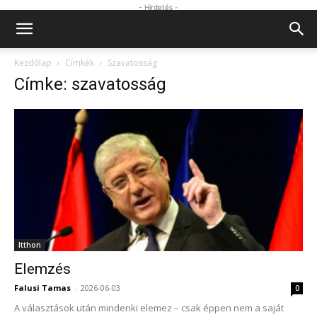
- Hirdetés -
Kezdőlap
Címkék
Szavatosság
Címke: szavatosság
Itthon
Elemzés
Falusi Tamas
-
2026-06-03
0
A választások után mindenki elemez – csak éppen nem a saját