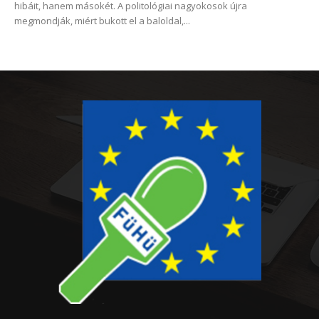
hibáit, hanem másokét. A politológiai nagyokosok újra
megmondják, miért bukott el a baloldal,...