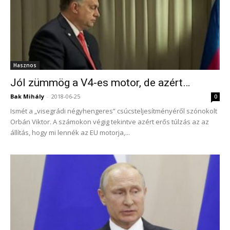
Hasznos
Jól zümmög a V4-es motor, de azért…
Bak Mihály
-
2018-06-25
0
Ismét a „visegrádi négyhengeres” csúcsteljesítményéről szónokolt
Orbán Viktor. A számokon végig tekintve azért erős túlzás az az
állítás, hogy mi lennék az EU motorja,...