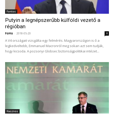
Fontos
Putyin a legnépszerűbb külföldi vezető a
régióban
FüHü
-
2018-05-20
0
A V4 országait vizsgálta egy felmérés. Magyarországon is ő a
legkedveltebb, Emmanuel Macronról meg sokan azt sem tudják,
hogy kicsoda. A pozsonyi Globsec biztonságpolitikai intézet...
Hasznos