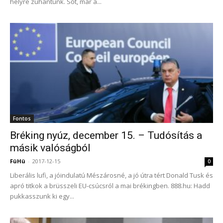
helyre zuhantunk. Sőt, már a...
Fontos
Bréking nyúz, december 15. – Tudósítás a
másik valóságból
FüHü
-
2017-12-15
0
Liberális lufi, a jóindulatú Mészárosné, a jó útra tért Donald Tusk és
apró titkok a brüsszeli EU-csúcsról a mai brékingben. 888.hu: Hadd
pukkasszunk ki egy...