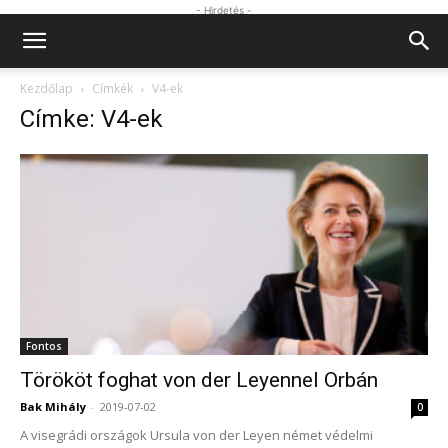
- Hirdetés -
Kezdőlap
Címkék
V4-ek
Címke: V4-ek
Fontos
Törököt foghat von der Leyennel Orbán
Bak Mihály
-
2019-07-02
0
A visegrádi országok Ursula von der Leyen német védelmi