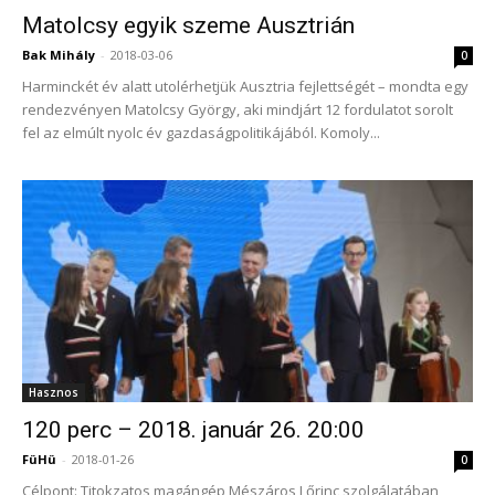
Matolcsy egyik szeme Ausztrián
Bak Mihály
-
2018-03-06
0
Harminckét év alatt utolérhetjük Ausztria fejlettségét – mondta egy
rendezvényen Matolcsy György, aki mindjárt 12 fordulatot sorolt
fel az elmúlt nyolc év gazdaságpolitikájából. Komoly...
Hasznos
12­0 perc – 2018. január 26. 20:00
FüHü
-
2018-01-26
0
Célpont: Titokzatos magángép Mészáros Lőrinc szolgálatában