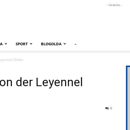
- Hirdetés -
RA
SPORT
BLOGOLDA
–
Leyennel Orbán
on der Leyennel
0