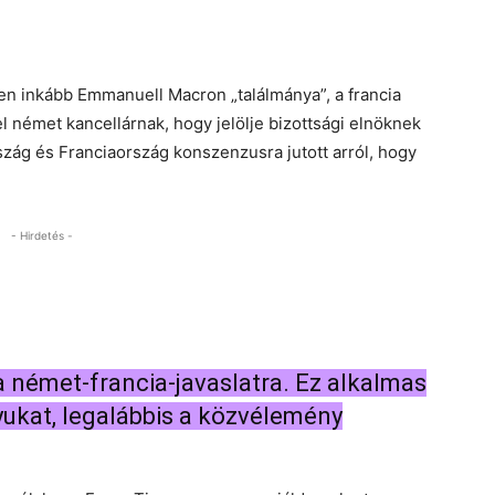
yen inkább Emmanuell Macron „találmánya”, a francia
el német kancellárnak, hogy jelölje bizottsági elnöknek
zág és Franciaország konszenzusra jutott arról, hogy
- Hirdetés -
a német-francia-javaslatra. Ez alkalmas
lyukat, legalábbis a közvélemény