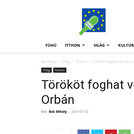
FüHü
FÜHÜ
ITTHON
VILÁG
KULTÚ
Kezdőlap
Világ
Fontos
Törököt foghat von der 
Világ
Fontos
Törököt foghat v
Orbán
Írta:
Bak Mihály
-
2019-07-02