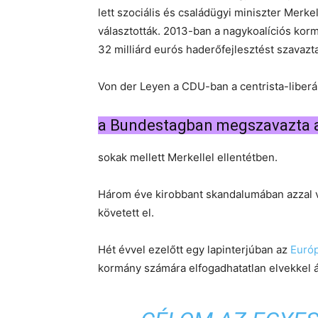
lett szociális és családügyi miniszter Mer
választották. 2013-ban a nagykoalíciós kor
32 milliárd eurós haderőfejlesztést szavazt
Von der Leyen a CDU-ban a centrista-liberá
a Bundestagban megszavazta 
sokak mellett Merkellel ellentétben.
Három éve kirobbant skandalumában azzal v
követett el.
Hét évvel ezelőtt egy lapinterjúban az
Európ
kormány számára elfogadhatatlan elvekkel ál