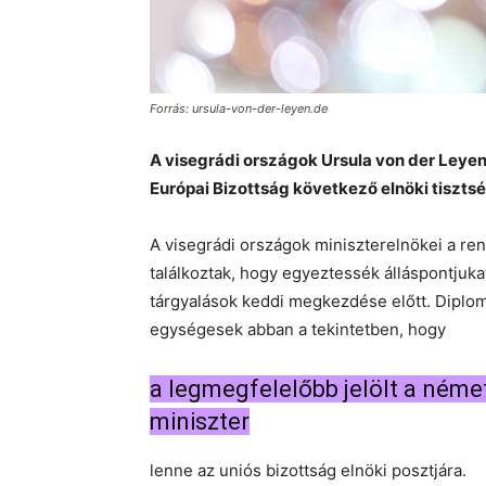
Forrás: ursula-von-der-leyen.de
A visegrádi országok Ursula von der Leyen
Európai Bizottság következő elnöki tisztsé
A visegrádi országok miniszterelnökei a re
találkoztak, hogy egyeztessék álláspontjuka
tárgyalások keddi megkezdése előtt. Diplomá
egységesek abban a tekintetben, hogy
a legmegfelelőbb jelölt a néme
miniszter
lenne az uniós bizottság elnöki posztjára.