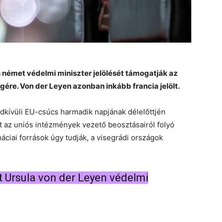
 német védelmi miniszter jelölését támogatják az
gére. Von der Leyen azonban inkább francia jelölt.
ndkívüli EU-csúcs harmadik napjának délelőttjén
t az uniós intézmények vezető beosztásairól folyó
ciai források úgy tudják, a visegrádi országok
t Ursula von der Leyen védelmi