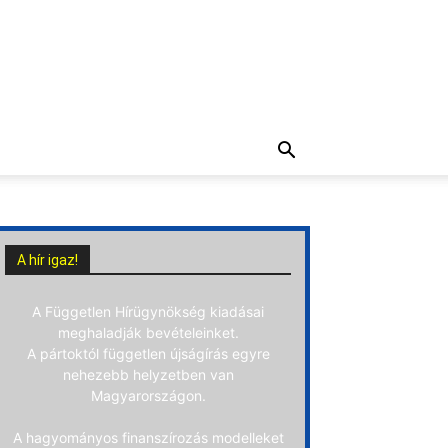
A hír igaz!
A Független Hírügynökség kiadásai
meghaladják bevételeinket.
A pártoktól független újságírás egyre
nehezebb helyzetben van
Magyarországon.
A hagyományos finanszírozás modelleket