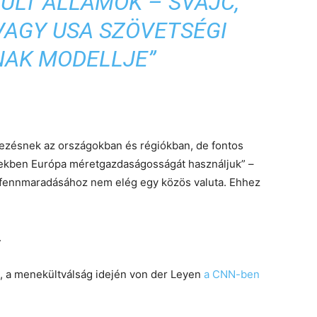
ÜLT ÁLLAMOK – SVÁJC,
AGY USA SZÖVETSÉGI
NAK MODELLJE”
vezésnek az országokban és régiókban, de fontos
sekben Európa méretgazdaságosságát használjuk” –
 fennmaradásához nem elég egy közös valuta. Ehhez
.
n, a menekültválság idején von der Leyen
a CNN-ben