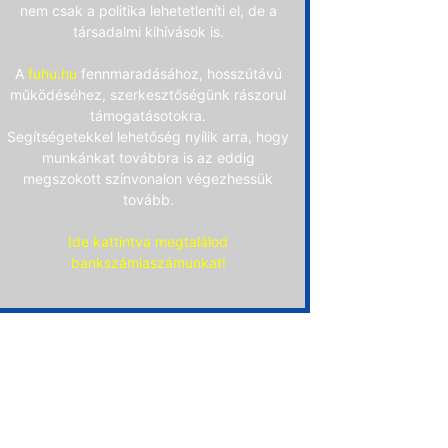
nem csak a politika lehetetleníti el, de a
társadalmi kihívások is.
A
fuhu.hu
fennmaradásához, hosszútávú
működéséhez, szerkesztőségünk rászorul
támogatásotokra.
Segítségetekkel lehetőség nyílik arra, hogy
munkánkat továbbra is az eddig
megszokott színvonalon végezhessük
tovább.
Ide kattintva megtalálod
bankszámlaszámunkat!