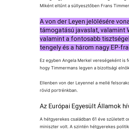
Miként eltűnt a süllyesztőben Frans Timmer
A von der Leyen jelölésére von
támogatású javaslat, valamint
valamint a fontosabb tisztségek
tengely és a három nagy EP-fra
Ez egyben Angela Merkel vereségeként is f
hogy Timmermans legyen a bizottsági elnök
Ellenben von der Leyennel a mellé felsorako
rövid portrénkban.
Az Európai Egyesült Államok hí
A hétgyerekes családban 61 éve született o
miniszter volt. A szintén hétgyerekes polit