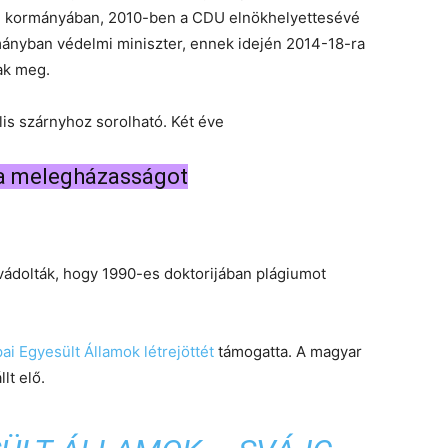
kel kormányában, 2010-ben a CDU elnökhelyettesévé
mányban védelmi miniszter, ennek idején 2014-18-ra
ak meg.
lis szárnyhoz sorolható. Két éve
a melegházasságot
ádolták, hogy 1990-es doktorijában plágiumot
ai Egyesült Államok létrejöttét
támogatta. A magyar
lt elő.