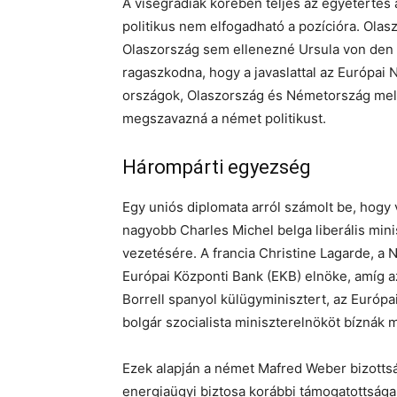
A visegrádiak körében teljes az egyetérté
politikus nem elfogadható a pozícióra. Olas
Olaszország sem ellenezné Ursula von den 
ragaszkodna, hogy a javaslattal az Európai N
országok, Olaszország és Németország melle
megszavazná a német politikust.
Hárompárti egyezség
Egy uniós diplomata arról számolt be, hogy 
nagyobb Charles Michel belga liberális min
vezetésére. A francia Christine Lagarde, a 
Európai Központi Bank (EKB) elnöke, amíg az
Borrell spanyol külügyminisztert, az Európa
bolgár szocialista miniszterelnököt bíznák me
Ezek alapján a német Mafred Weber bizottság
energiaügyi biztosa korábbi támogatottsága