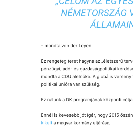
„CÉLOM AZ EGYES
NÉMETORSZÁG V
ÁLLAMAI
– mondta von der Leyen.
Ez rengeteg teret hagyna az „életszerű ter
pénzügyi, adó- és gazdaságpolitikai kérdé
mondta a CDU alelnöke. A globális verseny
politikai unióra van szükség.
Ez nálunk a DK programjának központi célja
Ennél is kevesebb jót ígér, hogy 2015 őszé
kikelt
a magyar kormány eljárása,