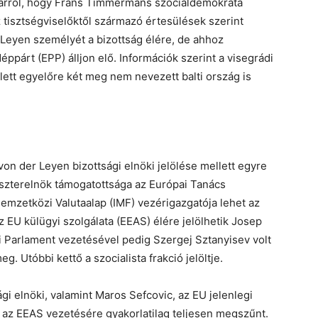
s arról, hogy Frans Timmermans szociáldemokrata
z tisztségviselőktől származó értesülések szerint
Leyen személyét a bizottság élére, de ahhoz
éppárt (EPP) álljon elő. Információk szerint a visegrádi
tt egyelőre két meg nem nevezett balti ország is
von der Leyen bizottsági elnöki jelölése mellett egyre
iszterelnök támogatottsága az Európai Tanács
Nemzetközi Valutaalap (IMF) vezérigazgatója lehet az
 EU külügyi szolgálata (EEAS) élére jelölhetik Josep
i Parlament vezetésével pedig Szergej Sztanyisev volt
g. Utóbbi kettő a szocialista frakció jelöltje.
i elnöki, valamint Maros Sefcovic, az EU jelenlegi
 az EEAS vezetésére gyakorlatilag teljesen megszűnt.