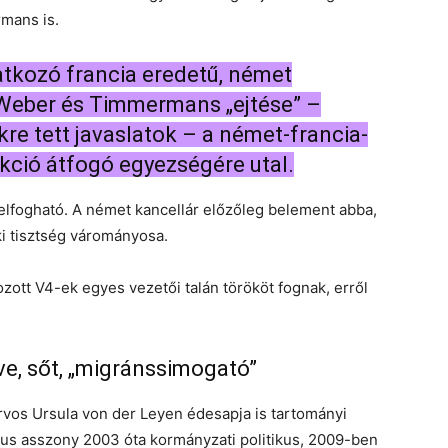
mans is.
atkozó francia eredetű, német
 Weber és Timmermans „ejtése” –
re tett javaslatok – a német-francia-
kció átfogó egyezségére utal.
elfogható. A német kancellár előzőleg belement abba,
i tisztség várományosa.
zott V4-ek egyes vezetői talán törököt fognak, erről
ve, sőt, „migránssimogató”
rvos Ursula von der Leyen édesapja is tartományi
ikus asszony 2003 óta kormányzati politikus, 2009-ben