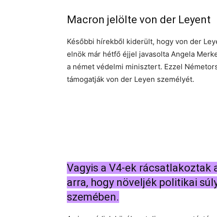
Macron jelölte von der Leyent
Későbbi hírekből kiderült, hogy von der Le
elnök már hétfő éjjel javasolta Angela Merk
a német védelmi minisztert. Ezzel Németors
támogatják von der Leyen személyét.
Vagyis a V4-ek rácsatlakoztak 
arra, hogy növeljék politikai sú
szemében.