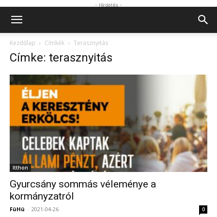
- Hirdetés -
Kezdőlap
Címkék
Terasznyitás
Címke: terasznyitás
Itthon
Gyurcsány sommás véleménye a
kormányzatról
FüHü
-
2021-04-26
0