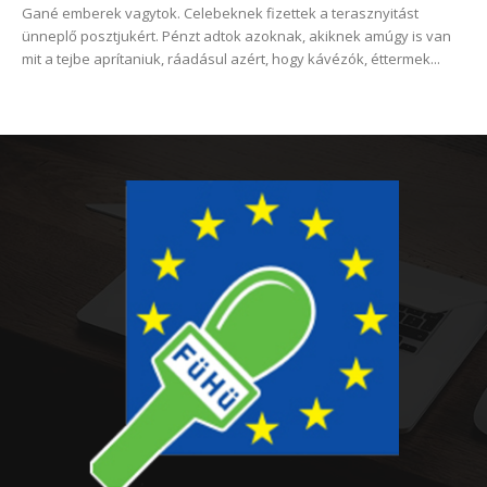
Gané emberek vagytok. Celebeknek fizettek a terasznyitást
ünneplő posztjukért. Pénzt adtok azoknak, akiknek amúgy is van
mit a tejbe aprítaniuk, ráadásul azért, hogy kávézók, éttermek...