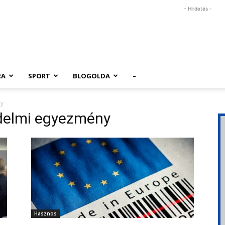
- Hirdetés -
RA
SPORT
BLOGOLDA
–
ny
delmi egyezmény
Hasznos