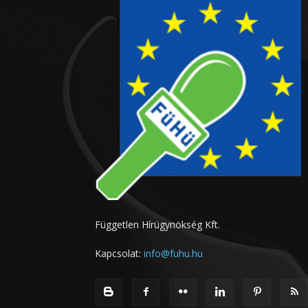
Független Hírügynökség Kft.
Kapcsolat:
info@fuhu.hu