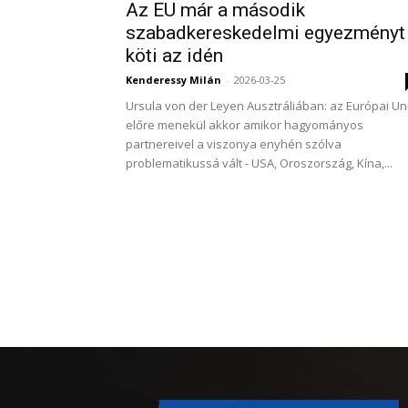
Az EU már a második
szabadkereskedelmi egyezményt
köti az idén
Kenderessy Milán
-
2026-03-25
Ursula von der Leyen Ausztráliában: az Európai Un
előre menekül akkor amikor hagyományos
partnereivel a viszonya enyhén szólva
problematikussá vált - USA, Oroszország, Kína,...