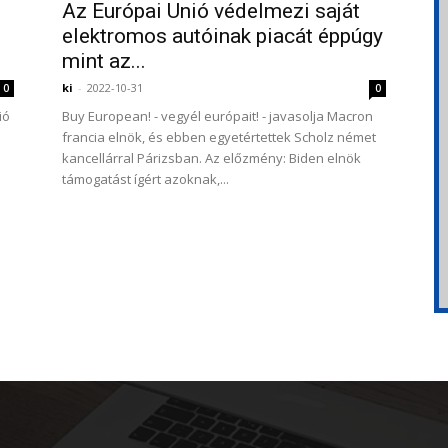
Az Európai Unió védelmezi saját
elektromos autóinak piacát éppúgy
mint az...
ki
-
2022-10-31
0
0
ió
Buy European! - vegyél európait! - javasolja Macron
francia elnök, és ebben egyetértettek Scholz német
kancellárral Párizsban. Az előzmény: Biden elnök
támogatást ígért azoknak,...