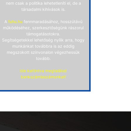
nem csak a politika lehetetleníti el, de a
társadalmi kihívások is.
A
fuhu.hu
fennmaradásához, hosszútávú
működéséhez, szerkesztőségünk rászorul
támogatásotokra.
Segítségetekkel lehetőség nyílik arra, hogy
munkánkat továbbra is az eddig
megszokott színvonalon végezhessük
tovább.
Ide kattintva megtalálod
bankszámlaszámunkat!