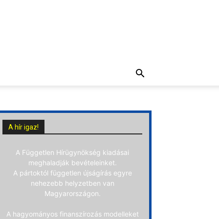
A hír igaz!
A Független Hírügynökség kiadásai
meghaladják bevételeinket.
A pártoktól független újságírás egyre
nehezebb helyzetben van
Magyarországon.
A hagyományos finanszírozás modelleket