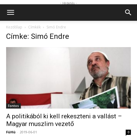
- Hirdetés -
Kezdőlap
Címkék
Simó Endre
Címke: Simó Endre
Fontos
A politikából ki kell rekeszteni a vallást –
Magyar muszlim vezető
FüHü
-
2019-06-01
0