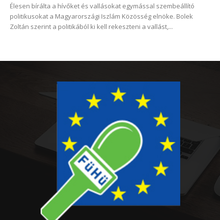
Élesen bírálta a hívőket és vallásokat egymással szembeállító
politikusokat a Magyarországi Iszlám Közösség elnöke. Bolek
Zoltán szerint a politikából ki kell rekeszteni a vallást,...