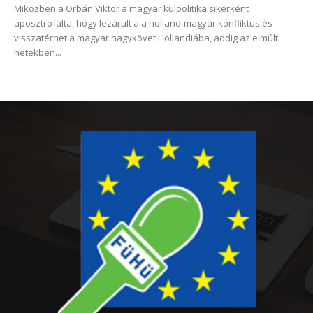
Miközben a Orbán Viktor a magyar külpolitika sikerként
aposztrofálta, hogy lezárult a a holland-magyar konfliktus és
visszatérhet a magyar nagykövet Hollandiába, addig az elmúlt
hetekben...