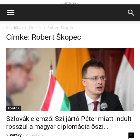
- Hirdetés -
Kezdőlap
Címkék
Robert Škopec
Címke: Robert Škopec
Fontos
Szlovák elemző: Szijjártó Péter miatt indult
rosszul a magyar diplomácia őszi...
Sikorsky
-
2017-10-02
0