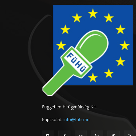
Független Hírügynökség Kft.
Kapcsolat:
info@fuhu.hu