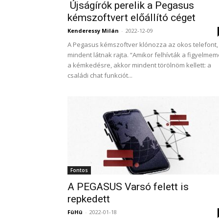
Újságírók perelik a Pegasus
kémszoftvert előállító céget
Kenderessy Milán
-
2022-12-09
A Pegasus kémszoftver klónozza az okos telefont,
mindent látnak rajta. “Amikor felhívták a figyelmem
a kémkedésre, akkor mindent törölnöm kellett: a
családi chat funkciót...
Fontos
A PEGASUS Varsó felett is
repkedett
FüHü
-
2022-01-18