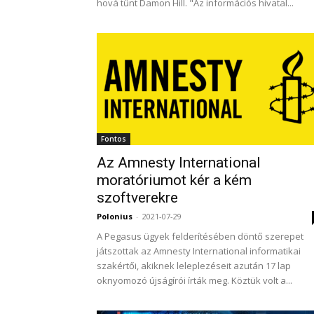
hová tűnt Damon Hill. "Az információs hivatal...
Fontos
Az Amnesty International
moratóriumot kér a kém
szoftverekre
Polonius
-
2021-07-29
A Pegasus ügyek felderítésében döntő szerepet
játszottak az Amnesty International informatikai
szakértői, akiknek leleplezéseit azután 17 lap
oknyomozó újságírói írták meg. Köztük volt a...