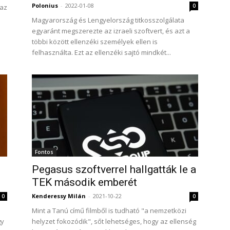
Polonius
-
2022-01-08
0
 az
Magyarország és Lengyelország titkosszolgálata
egyaránt megszerezte az izraeli szoftvert, és azt a
többi között ellenzéki személyek ellen is
felhasználta. Ezt az ellenzéki sajtó mindkét...
Fontos
Pegasus szoftverrel hallgatták le a
TEK második emberét
Kenderessy Milán
-
2021-10-22
0
0
Mint a Tanú című filmből is tudható "a nemzetközi
gy
helyzet fokozódik", sőt lehetséges, hogy az ellenség