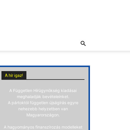
A hír igaz!
A Független Hírügynökség kiadásai
meghaladják bevételeinket.
A pártoktól független újságírás egyre
nehezebb helyzetben van
Magyarországon.
A hagyományos finanszírozás modelleket