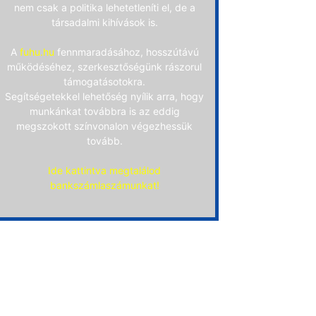
nem csak a politika lehetetleníti el, de a
társadalmi kihívások is.
A
fuhu.hu
fennmaradásához, hosszútávú
működéséhez, szerkesztőségünk rászorul
támogatásotokra.
Segítségetekkel lehetőség nyílik arra, hogy
munkánkat továbbra is az eddig
megszokott színvonalon végezhessük
tovább.
Ide kattintva megtalálod
bankszámlaszámunkat!