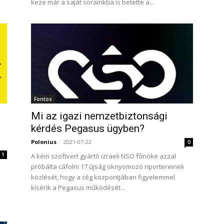
keze már a saját sorainkba is betette a...
Fontos
Mi az igazi nemzetbiztonsági
kérdés Pegasus ügyben?
Polonius
-
2021-07-22
0
1
A kém szoftvert gyártó izraeli NSO főnöke azzal
próbálta cáfolni 17 újság oknyomozó riportereinek
közlését, hogy a cég központjában figyelemmel
kísérik a Pegasus működését...