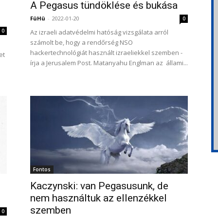
A Pegasus tündöklése és bukása
FüHü
-
2022-01-20
0
0
Az izraeli adatvédelmi hatóság vizsgálata arról
számolt be, hogy a rendőrség NSO
hackertechnológiát használt izraeliekkel szemben -
et
írja a Jerusalem Post. Matanyahu Englman az állami...
Fontos
Kaczynski: van Pegasusunk, de
nem használtuk az ellenzékkel
szemben
0