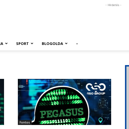
- Hirdetés -
RA
SPORT
BLOGOLDA
–
Fontos