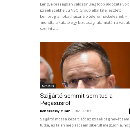
Lengyelországban valószínűleg több áldozata volt
izraeli székhelyű NSO Group által kifejlesztett
kémprogramokat használó telefonhackelésnek –
mondta a kutató egy bizottságnak, miután a vádak
szerint a...
Aktuális
Szijjártó semmit sem tud a
Pegasusról
Kenderessy Milán
-
2021-12-09
Szijjártó mossa kezeit, sőt az izraeli cég nevét sem
tudja, és talán még azt sem sikerült megtudnia, ho