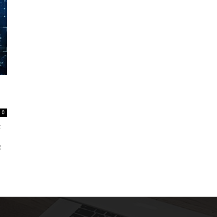
0
t
g