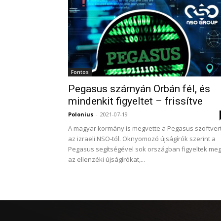
Fontos
Pegasus szárnyán Orbán fél, és
mindenkit figyeltet – frissítve
Polonius
-
2021-07-19
A magyar kormány is megvette a Pegasus szoftver
az izraeli NSO-tól. Oknyomozó újságírók szerint a
Pegasus segítségével sok országban figyeltek me
az ellenzéki újságírókat,...