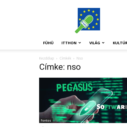
FüHü
FÜHÜ
ITTHON
VILÁG
KULTÚ
Kezdőlap
Címkék
Nso
Címke: nso
Fontos