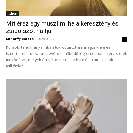
Itthon
Mit érez egy muszlim, ha a keresztény és
zsidó szót hallja
Mihálffy Balázs
-
2020-09-28
3
Korábbi tanulmányaimban tükröt tartottam magunk elé és
ismertettem az Iszlám nevében működő legfontosabb szervezetek
működését, melyek árnyékot vetnek a hitre és a muszlimok
milliárdos...