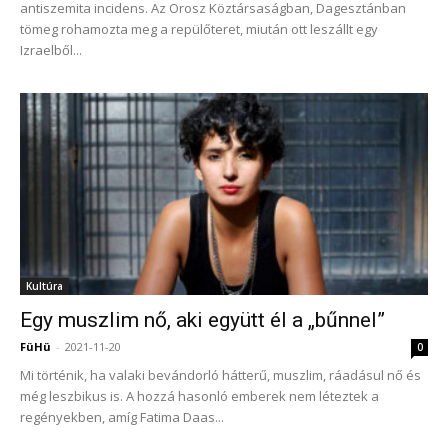
antiszemita incidens. Az Orosz Köztársaságban, Dagesztánban
tömeg rohamozta meg a repülőteret, miután ott leszállt egy
Izraelből...
Kultúra
Egy muszlim nő, aki együtt él a „bűnnel”
FüHü
-
2021-11-20
0
Mi történik, ha valaki bevándorló hátterű, muszlim, ráadásul nő és
még leszbikus is. A hozzá hasonló emberek nem léteztek a
regényekben, amíg Fatima Daas...