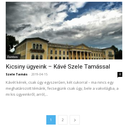
Fontos
Kicsiny ügyeink – Kávé Szele Tamással
Szele Tamás
-
2019-04-15
0
Kávét kérek, csak úgy egyszerűen, két cukorral – ma nincs egy
meghatározott témánk, fecsegjünk csak úgy, bele a vakvilágba, a
mi kis ügyeinkről, arról,...
1
2