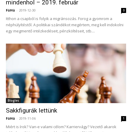
mindenhol – 2019. február
FüHü
-
2019-12-30
0
Itthon a csapból is folyik a migránsozás. Forog a gyomrom a
néphülyítéstől. A politikai szándékot megértem, meg kell indokolni
egy megmentő intézkedéseit, pénzköltéseit, stb....
Blogles
Sakkfigurák lettünk
FüHü
-
2019-11-06
1
Miért is írok? Van-e valami célom? Karriervágy? Vezető akarok