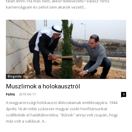
talán lenni? Ha más nem, akkor lélekvezető? Válasz: nincs
karriervágyam és sehol sem akarok vezető...
Blogolda
Muszlimok a holokausztról
FüHü
-
2019-04-17
0
A magyarországi holokauszt áldozatainak emléknapjára. 1944.
április 16-án több százezer magyar zsidó honfitársunkat
szállították el haláltáborokba. "Bűnük" annyi volt csupán, hogy
más volt a vallásuk. A...