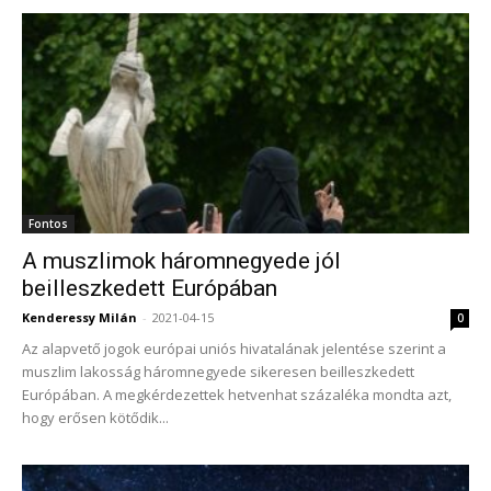
Fontos
A muszlimok háromnegyede jól
beilleszkedett Európában
Kenderessy Milán
-
2021-04-15
0
Az alapvető jogok európai uniós hivatalának jelentése szerint a
muszlim lakosság háromnegyede sikeresen beilleszkedett
Európában. A megkérdezettek hetvenhat százaléka mondta azt,
hogy erősen kötődik...