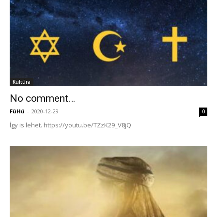
Kultúra
No comment…
FüHü
-
2020-12-29
0
Így is lehet. https://youtu.be/TZzK29_V8jQ