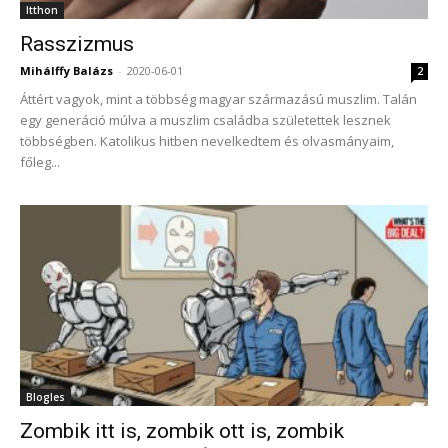
Itthon
Rasszizmus
Mihálffy Balázs
-
2020-06-01
2
Áttért vagyok, mint a többség magyar származású muszlim. Talán
egy generáció múlva a muszlim családba születettek lesznek
többségben. Katolikus hitben nevelkedtem és olvasmányaim,
főleg...
Blogles
Zombik itt is, zombik ott is, zombik