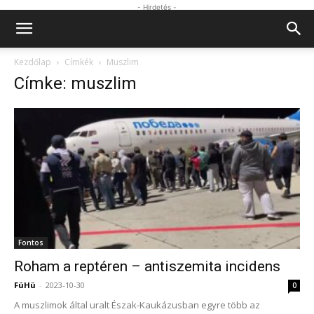
- Hirdetés -
Kezdőlap
Címkék
Muszlim
Címke: muszlim
Fontos
Roham a reptéren – antiszemita incidens
FüHü
-
2023-10-30
0
A muszlimok által uralt Észak-Kaukázusban egyre több az