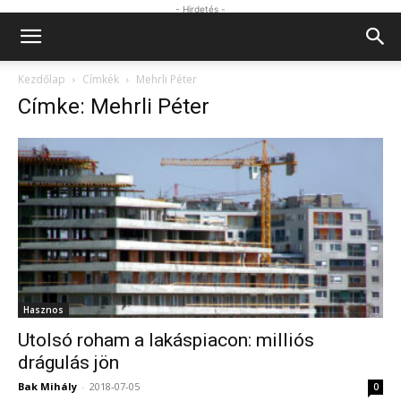
- Hirdetés -
Kezdőlap
Címkék
Mehrli Péter
Címke: Mehrli Péter
Hasznos
Utolsó roham a lakáspiacon: milliós
drágulás jön
Bak Mihály
-
2018-07-05
0