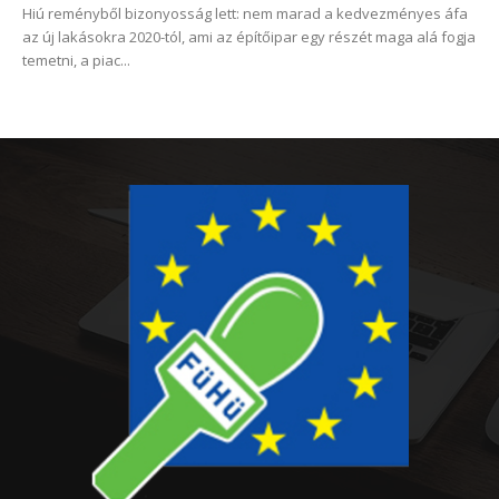
Hiú reményből bizonyosság lett: nem marad a kedvezményes áfa
az új lakásokra 2020-tól, ami az építőipar egy részét maga alá fogja
temetni, a piac...