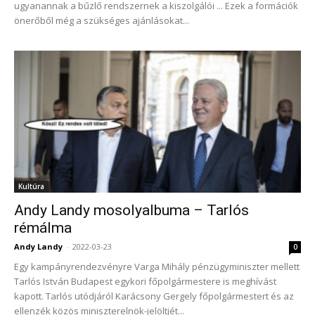
ugyanannak a bűzlő rendszernek a kiszolgálói ... Ezek a formációk
önerőből még a szükséges ajánlásokat...
Kultúra
Andy Landy mosolyalbuma – Tarlós
rémálma
Andy Landy
-
2022-03-23
0
Egy kampányrendezvényre Varga Mihály pénzügyminiszter mellett
Tarlós István Budapest egykori főpolgármestere is meghívást
kapott. Tarlós utódjáról Karácsony Gergely főpolgármestert és az
ellenzék közös miniszterelnök-jelöltjét...