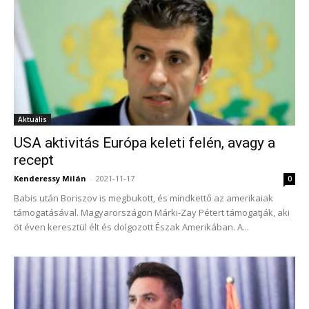
Aktuális
USA aktivitás Európa keleti felén, avagy a
recept
Kenderessy Milán
-
2021-11-17
0
Babis után Boriszov is megbukott, és mindkettő az amerikaiak
támogatásával. Magyarországon Márki-Zay Pétert támogatják, aki
öt éven keresztül élt és dolgozott Észak Amerikában. A...