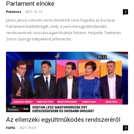
Parlament elnöke
Polonius
-
2021-10-15
0
Janez Janza szlovén miniszterelnök nem fogadta az Európai
Parlament küldöttségét, mely a nemzeti együttműködés
rendszerének visszásságait kívánta feltárni. Helyette Twitteren
Soros György bábjaiként jellemezte...
Fontos
Az ellenzéki együttműködés rendszeréről
FüHü
-
2021-10-03
0