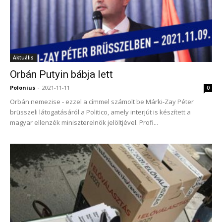
Aktuális
Orbán Putyin bábja lett
Polonius
-
2021-11-11
0
Orbán nemezise - ezzel a címmel számolt be Márki-Zay Péter
brüsszeli látogatásáról a Politico, amely interjút is készített a
magyar ellenzék miniszterelnök jelöltjével. Profi...