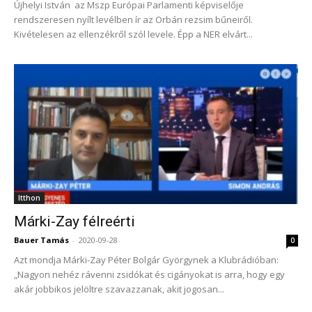
Újhelyi István az Mszp Európai Parlamenti képviselője
rendszeresen nyílt levélben ír az Orbán rezsim bűneiről.
Kivételesen az ellenzékről szól levele. Épp a NER elvárt...
Itthon
Márki-Zay félreérti
Bauer Tamás
-
2020-09-28
0
Azt mondja Márki-Zay Péter Bolgár Györgynek a Klubrádióban:
„Nagyon nehéz rávenni zsidókat és cigányokat is arra, hogy egy
akár jobbikos jelöltre szavazzanak, akit jogosan...