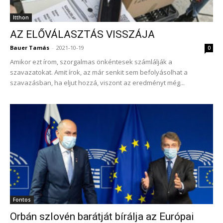
Itthon
AZ ELŐVÁLASZTÁS VISSZÁJA
Bauer Tamás
-
2021-10-19
0
Amikor ezt írom, szorgalmas önkéntesek számlálják a
szavazatokat. Amit írok, az már senkit sem befolyásolhat a
szavazásban, ha eljut hozzá, viszont az eredményt még...
Fontos
Orbán szlovén barátját bírálja az Európai