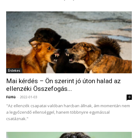
Érdekes
Mai kérdés – Ön szerint jó úton halad az
ellenzéki Összefogás...
FüHü
-
2022-01-03
0
"Az ellenzék csapatai valóban harcban állnak, ám momentán nem
a legyőzendő ellenséggel, hanem többnyire egymással
csatáznak."