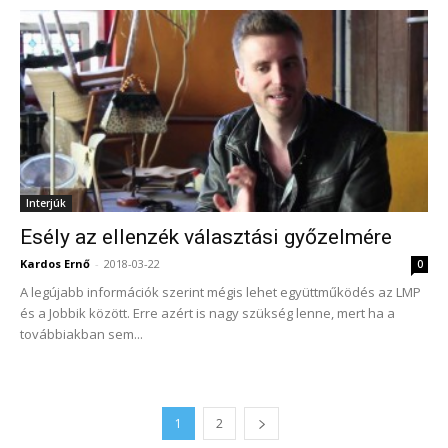
Interjúk
Esély az ellenzék választási győzelmére
Kardos Ernő
-
2018-03-22
0
A legújabb információk szerint mégis lehet együttműködés az LMP
és a Jobbik között. Erre azért is nagy szükség lenne, mert ha a
továbbiakban sem...
1
2