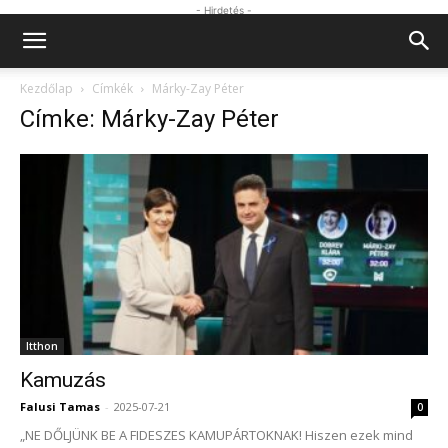
- Hirdetés -
Kezdőlap
Címkék
Márky-Zay Péter
Címke: Márky-Zay Péter
Itthon
Kamuzás
Falusi Tamas
-
2025-07-21
0
„NE DŐLJÜNK BE A FIDESZES KAMUPÁRTOKNAK! Hiszen ezek mind