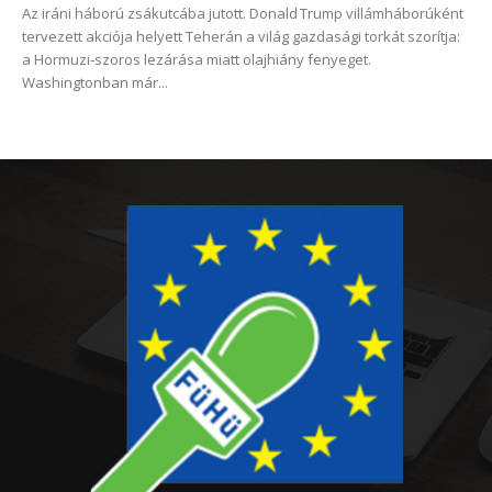
Az iráni háború zsákutcába jutott. Donald Trump villámháborúként
tervezett akciója helyett Teherán a világ gazdasági torkát szorítja:
a Hormuzi‑szoros lezárása miatt olajhiány fenyeget.
Washingtonban már...