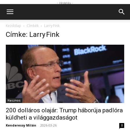
- Hirdetés -
Kezdőlap
Címkék
Larry Fink
Címke: Larry Fink
Hasznos
200 dolláros olajár: Trump háborúja padlóra
küldheti a világgazdaságot
Kenderessy Milán
-
2026-03-26
0