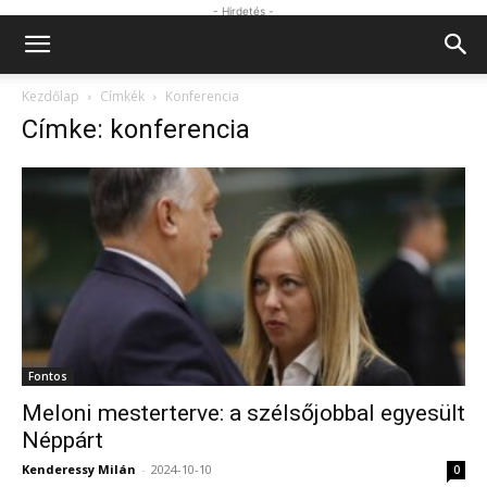
- Hirdetés -
Kezdőlap
Címkék
Konferencia
Címke: konferencia
Fontos
Meloni mesterterve: a szélsőjobbal egyesült
Néppárt
Kenderessy Milán
-
2024-10-10
0