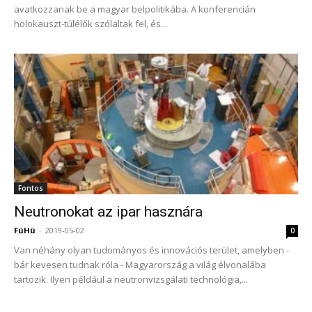
avatkozzanak be a magyar belpolitikába. A konferencián
holokauszt-túlélők szólaltak fel, és...
Fontos
Neutronokat az ipar hasznára
FüHü
-
2019-05-02
0
Van néhány olyan tudományos és innovációs terület, amelyben -
bár kevesen tudnak róla - Magyarország a világ élvonalába
tartozik. Ilyen például a neutronvizsgálati technológia,...