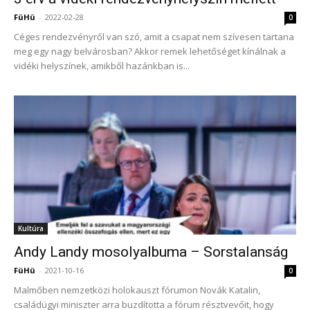
FüHü
-
2022-02-28
0
Céges rendezvényről van szó, amit a csapat nem szívesen tartana
meg egy nagy belvárosban? Akkor remek lehetőséget kínálnak a
vidéki helyszínek, amikből hazánkban is...
Kultúra
Andy Landy mosolyalbuma – Sorstalanság
FüHü
-
2021-10-16
0
Malmőben nemzetközi holokauszt fórumon Novák Katalin,
családügyi miniszter arra buzdította a fórum résztvevőit, hogy