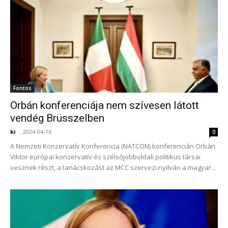
Fontos
Orbán konferenciája nem szívesen látott
vendég Brüsszelben
ki
-
2024-04-16
0
A Nemzeti Konzervatív Konferencia (NATCON) konferencián Orbán
Viktor európai konzervatív és szélsőjobboldali politikus társai
vesznek részt, a tanácskozást az MCC szervezi nyilván a magyar...