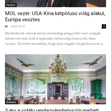
Fontos
MOL vezér: USA-Kína kétpólusú világ alakul,
Európa vesztes
ki
-
2022-10-21
0
Mindenkinek vannak tervei mindaddig amíg pofán nem csapják -
idézte Hernádi Zsolt a legendás nehézsúlyú bokszolót, Mike
Tysont. Őszintén bevallotta, hogy ilyen negatív forgatókönyvet a...
Érdekes
3 érv a vidéki rendezvényhelyszín mellett