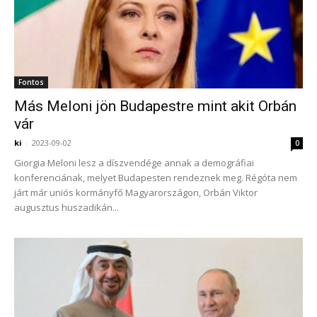
Fontos
Más Meloni jön Budapestre mint akit Orbán
vár
ki
-
2023-09-02
0
Giorgia Meloni lesz a díszvendége annak a demográfiai
konferenciának, melyet Budapesten rendeznek meg. Régóta nem
járt már uniós kormányfő Magyarországon, Orbán Viktor
augusztus huszadikán...