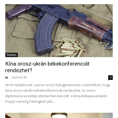
Fontos
Kína orosz-ukrán békekonferenciát
rendezhet?
ki
-
2024-05-30
0
Arról nyilatkozott Lavrov orosz külügyminiszter csütörtökön, hogy
Kína orosz-ukrán békekonferenciát rendezhet. Az orosz
diplomácia vezetője elismerően beszélt a kínai békejavaslatról.
Putyin nemrég Pekingben járt,...