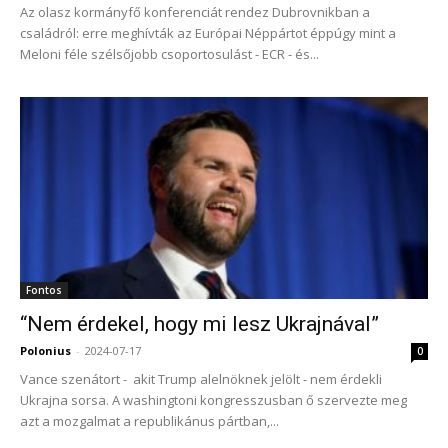
Az olasz kormányfő konferenciát rendez Dubrovnikban a
családról: erre meghívták az Európai Néppártot éppúgy mint a
Meloni féle szélsőjobb csoportosulást - ECR - és...
Fontos
“Nem érdekel, hogy mi lesz Ukrajnával”
Polonius
-
2024-07-17
0
Vance szenátort - akit Trump alelnöknek jelölt - nem érdekli
Ukrajna sorsa. A washingtoni kongresszusban ő szervezte meg
azt a mozgalmat a republikánus pártban,...