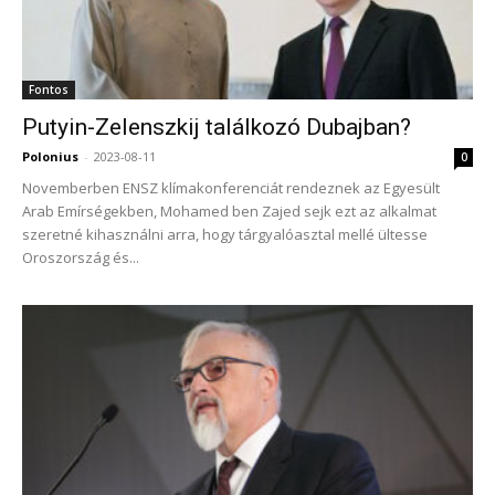
Fontos
Putyin-Zelenszkij találkozó Dubajban?
Polonius
-
2023-08-11
0
Novemberben ENSZ klímakonferenciát rendeznek az Egyesült
Arab Emírségekben, Mohamed ben Zajed sejk ezt az alkalmat
szeretné kihasználni arra, hogy tárgyalóasztal mellé ültesse
Oroszország és...