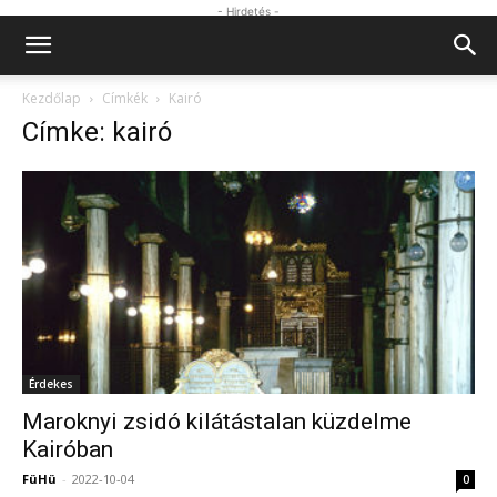
- Hirdetés -
Kezdőlap
Címkék
Kairó
Címke: kairó
Érdekes
Maroknyi zsidó kilátástalan küzdelme
Kairóban
FüHü
-
2022-10-04
0