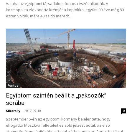
Valaha az egyiptomi társadalom fontos részét alkották. A
kozmopolita Alexandria krémjét a koptokkal együtt. 90 éve még 80
ezren voltak, mára 40 zsidó maradt...
Fontos
Egyiptom szintén beállt a „paksozók”
sorába
Sikorsky
-
2017-09-10
0
Szeptember 5-én az egyiptomi kormány bejelentette, hogy
elfogadta Moszkva feltételeit és zöld jelzést adtak az első
atomerőmű megépítéséhez. Ezzel párhuzamosan Abdel Fattáh al-