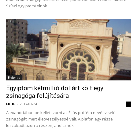
Szíszí egyiptomi elnök...
Érdekes
Egyiptom kétmillió dollárt költ egy
zsinagóga felújítására
FüHü
-
2017-07-24
0
Alexandriában be kellett zárni az Éliás próféta nevét viselő
zsinagógát, mert életveszélyessé vált. A plafon egy része
leszakadt azon a részen, ahol a nők...