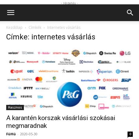
- Hirdetés -
Kezdőlap
Címkék
Internetes vásárlás
Címke: internetes vásárlás
Hasznos
A karantén korszak vásárlási szokásai
megmaradnak
FüHü
-
2020-05-30
0