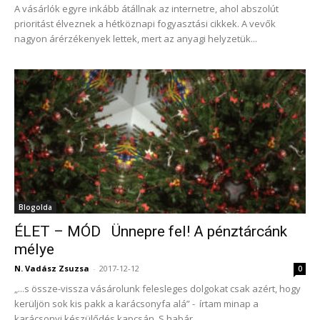
A vásárlók egyre inkább átállnak az internetre, ahol abszolút
prioritást élveznek a hétköznapi fogyasztási cikkek. A vevők
nagyon árérzékenyek lettek, mert az anyagi helyzetük...
Blogolda
ÉLET – MÓD Ünnepre fel! A pénztárcánk
mélye
N. Vadász Zsuzsa
-
2017-12-12
0
„...s össze-vissza vásárolunk felesleges dolgokat csak azért, hogy
kerüljön sok kis pakk a karácsonyfa alá” - írtam minap a
karácsonyi készülődés kapcsán. S habár...