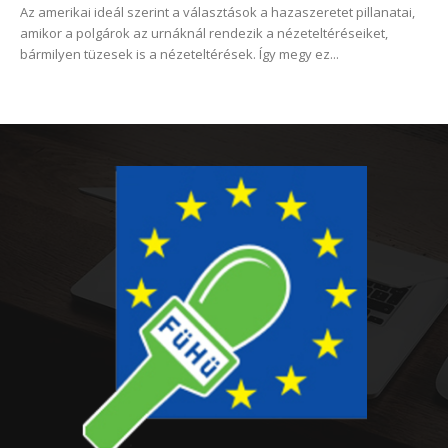
Az amerikai ideál szerint a választások a hazaszeretet pillanatai,
amikor a polgárok az urnáknál rendezik a nézeteltéréseiket,
bármilyen tüzesek is a nézeteltérések. Így megy ez...