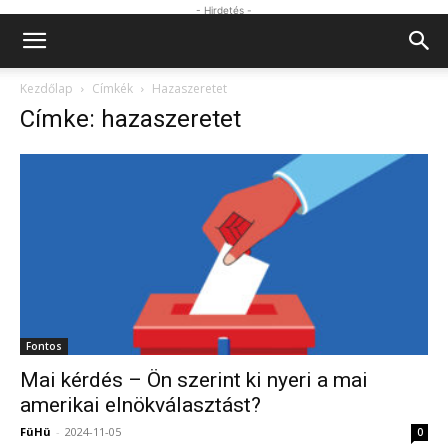
- Hirdetés -
Kezdőlap
Címkék
Hazaszeretet
Címke: hazaszeretet
Fontos
Mai kérdés – Ön szerint ki nyeri a mai
amerikai elnökválasztást?
FüHü
-
2024-11-05
0