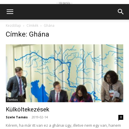
- Hirdetés -
Kezdőlap
Címkék
Ghána
Címke: Ghána
Fontos
Külköltekezések
Szele Tamás
-
2019-02-14
0
Kérem, ha már itt van ez a ghánai ügy, illetve nem egy van, hanem