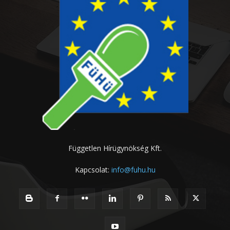
Független Hírügynökség Kft.
Kapcsolat:
info@fuhu.hu