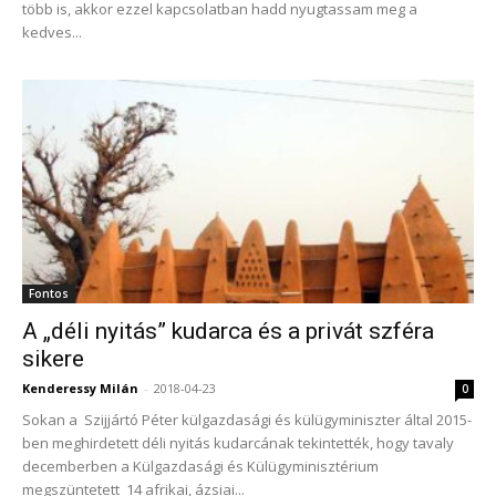
több is, akkor ezzel kapcsolatban hadd nyugtassam meg a
kedves...
Fontos
A „déli nyitás” kudarca és a privát szféra
sikere
Kenderessy Milán
-
2018-04-23
0
Sokan a Szijjártó Péter külgazdasági és külügyminiszter által 2015-
ben meghirdetett déli nyitás kudarcának tekintették, hogy tavaly
decemberben a Külgazdasági és Külügyminisztérium
megszüntetett 14 afrikai, ázsiai...