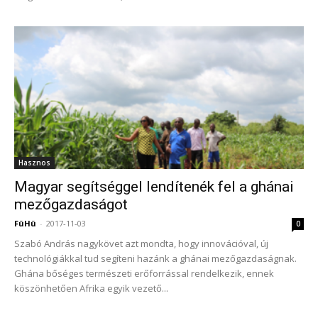
Hasznos
Magyar segítséggel lendítenék fel a ghánai
mezőgazdaságot
FüHü
-
2017-11-03
0
Szabó András nagykövet azt mondta, hogy innovációval, új
technológiákkal tud segíteni hazánk a ghánai mezőgazdaságnak.
Ghána bőséges természeti erőforrással rendelkezik, ennek
köszönhetően Afrika egyik vezető...