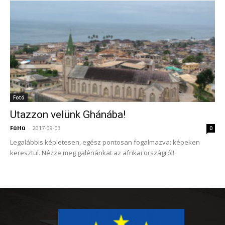
Fotó
Utazzon velünk Ghánába!
FüHü
-
2017-09-03
0
Legalábbis képletesen, egész pontosan fogalmazva: képeken
keresztül. Nézze meg galériánkat az afrikai országról!