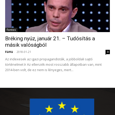
Fontos
Bréking nyúz, január 21. – Tudósítás a
másik valóságból
FüHü
-
2018-01-21
0
Az indexesek az igazi propagandisták, a jobboldali sajtó
történelmet ír Az ellenzék most rosszabb állapotban van, mint
2014-ben volt, de ez nem is lényeges, mert...