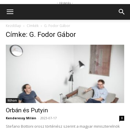
- Hirdetés -
Kezdőlap
Címkék
G. Fodor Gábor
Címke: G. Fodor Gábor
Itthon
Orbán és Putyin
Kenderessy Milán
-
2023-07-17
0
Stefano Bottoni orosz történész szerint a magyar miniszterelnök