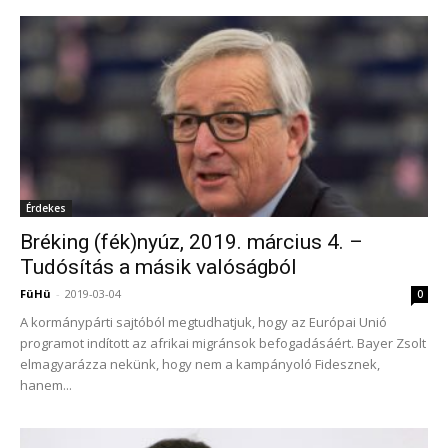
Érdekes
Bréking (fék)nyúz, 2019. március 4. –
Tudósítás a másik valóságból
FüHü
-
2019-03-04
0
A kormánypárti sajtóból megtudhatjuk, hogy az Európai Unió
programot indított az afrikai migránsok befogadásáért. Bayer Zsolt
elmagyarázza nekünk, hogy nem a kampányoló Fidesznek,
hanem...