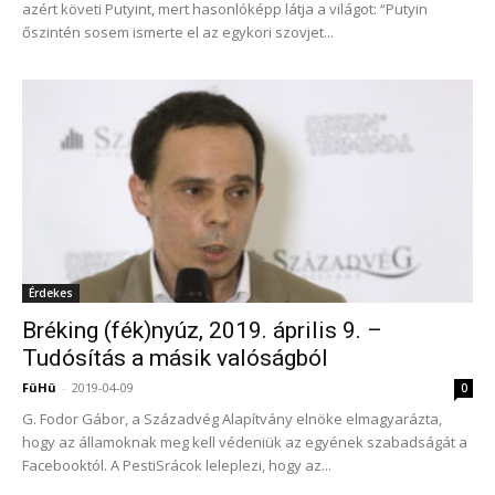
azért követi Putyint, mert hasonlóképp látja a világot: “Putyin
őszintén sosem ismerte el az egykori szovjet...
Érdekes
Bréking (fék)nyúz, 2019. április 9. –
Tudósítás a másik valóságból
FüHü
-
2019-04-09
0
G. Fodor Gábor, a Századvég Alapítvány elnöke elmagyarázta,
hogy az államoknak meg kell védeniük az egyének szabadságát a
Facebooktól. A PestiSrácok leleplezi, hogy az...