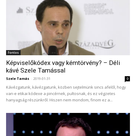
Fontos
Képviselőkódex vagy kémtörvény? – Déli
kávé Szele Tamással
Szele Tamás
-
2019-01-31
0
Kávézgatunk, kávézgatunk, közben sejtelmünk sincs afelől, hogy
van-e etikai kódexe a pincérnek, pultosnak, és ez végzetes
hanyagság részünkről. Hiszen nem mondom, finom ez a...