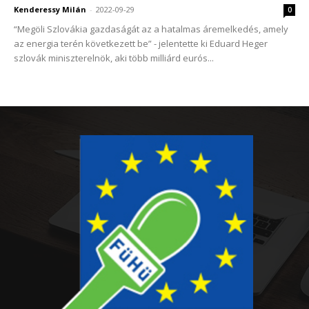
Kenderessy Milán
-
2022-09-29
0
“Megöli Szlovákia gazdaságát az a hatalmas áremelkedés, amely
az energia terén következett be” - jelentette ki Eduard Heger
szlovák miniszterelnök, aki több milliárd eurós...