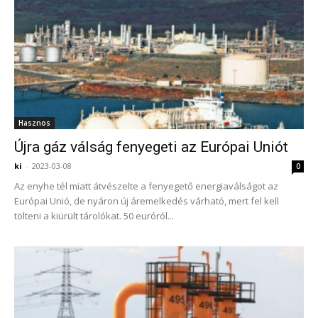
Hasznos
Újra gáz válság fenyegeti az Európai Uniót
ki
-
2023-03-08
0
Az enyhe tél miatt átvészelte a fenyegető energiaválságot az
Európai Unió, de nyáron új áremelkedés várható, mert fel kell
tölteni a kiürült tárolókat. 50 euróról...