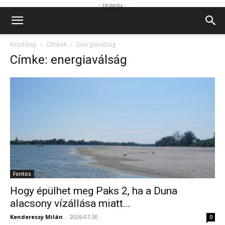
- Hirdetés -
Kezdőlap
Címkék
Energiaválság
Címke: energiaválság
Fontos
Hogy épülhet meg Paks 2, ha a Duna
alacsony vízállása miatt...
Kenderessy Milán
-
2026-07-30
0