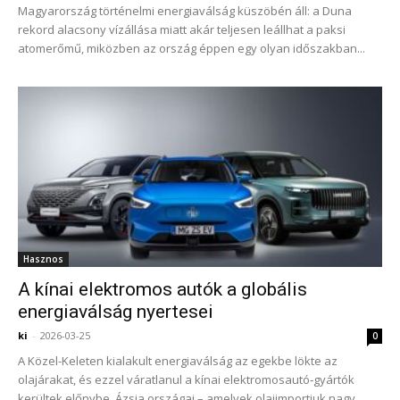
Magyarország történelmi energiaválság küszöbén áll: a Duna
rekord alacsony vízállása miatt akár teljesen leállhat a paksi
atomerőmű, miközben az ország éppen egy olyan időszakban...
Hasznos
A kínai elektromos autók a globális
energiaválság nyertesei
ki
-
2026-03-25
0
A Közel-Keleten kialakult energiaválság az egekbe lökte az
olajárakat, és ezzel váratlanul a kínai elektromosautó‑gyártók
kerültek előnybe. Ázsia országai – amelyek olajimportjuk nagy