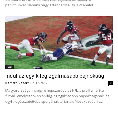
papírmunkát. Néhány nagy sztár persze így is csapatot...
Foci
Indul az egyik legizgalmasabb bajnokság
Németh Róbert
-
2017-09-07
0
Magyarországon is egyre népszerűbb az NFL, a profi amerikai
futball, amelyet sokan a világ legizgalmasabb bajnokságának, és
egyik legösszetettebb sportjának tartanak. Most kezdődik a...