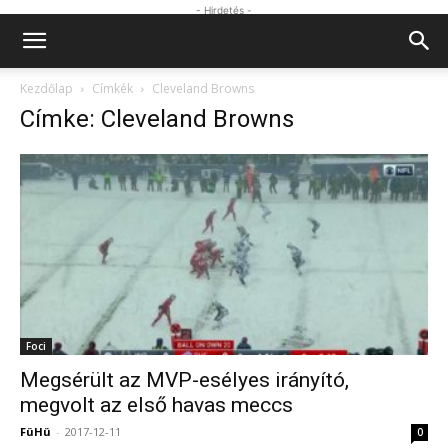
- Hirdetés -
Kezdőlap
Címkék
Cleveland Browns
Címke: Cleveland Browns
Foci
Megsérült az MVP-esélyes irányító,
megvolt az első havas meccs
FüHü
-
2017-12-11
0