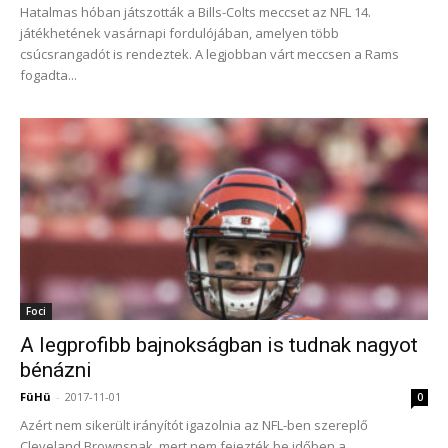
Hatalmas hóban játszották a Bills-Colts meccset az NFL 14.
játékhetének vasárnapi fordulójában, amelyen több
csúcsrangadót is rendeztek. A legjobban várt meccsen a Rams
fogadta...
Foci
A legprofibb bajnokságban is tudnak nagyot
bénázni
FüHü
-
2017-11-01
0
Azért nem sikerült irányítót igazolnia az NFL-ben szereplő
Cleveland Brownsnak, mert nem fejezték be időben a