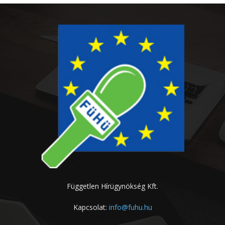
Független Hírügynökség Kft.
Kapcsolat:
info@fuhu.hu