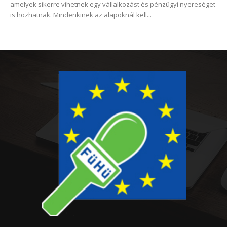
amelyek sikerre vihetnek egy vállalkozást és pénzügyi nyereséget
is hozhatnak. Mindenkinek az alapoknál kell...