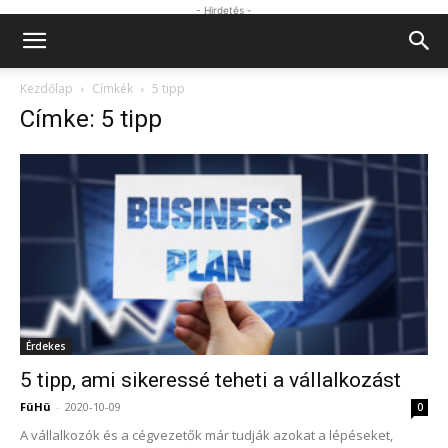
- Hirdetés -
Kezdőlap
Címkék
5 tipp
Címke: 5 tipp
Érdekes
5 tipp, ami sikeressé teheti a vállalkozást
FüHü
-
2020-10-09
0
A vállalkozók és a cégvezetők már tudják azokat a lépéseket,