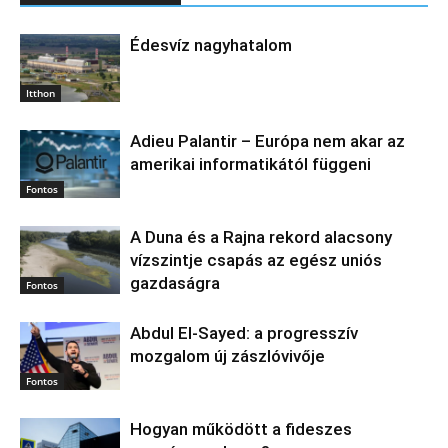
Édesvíz nagyhatalom
Itthon
Adieu Palantir – Európa nem akar az
amerikai informatikától függeni
Fontos
A Duna és a Rajna rekord alacsony
vízszintje csapás az egész uniós
gazdaságra
Fontos
Abdul El‑Sayed: a progresszív
mozgalom új zászlóvivője
Fontos
Hogyan működött a fideszes