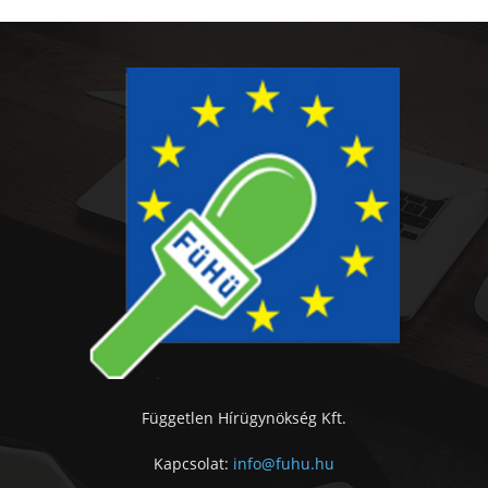
Független Hírügynökség Kft.
Kapcsolat:
info@fuhu.hu