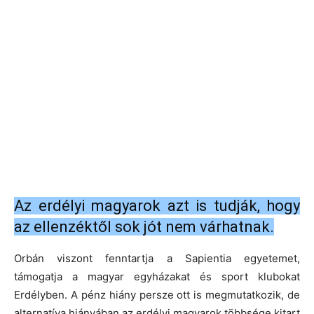
Az erdélyi magyarok azt is tudják, hogy
az ellenzéktől sok jót nem várhatnak.
Orbán viszont fenntartja a Sapientia egyetemet,
támogatja a magyar egyházakat és sport klubokat
Erdélyben. A pénz hiány persze ott is megmutatkozik, de
alternatíva hiányában az erdélyi magyarok többsége kitart