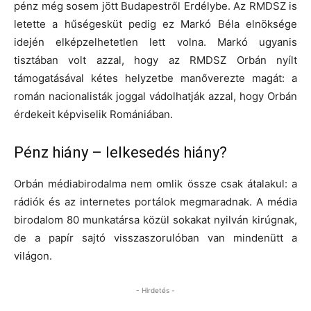
pénz még sosem jött Budapestről Erdélybe. Az RMDSZ is
letette a hűségesküt pedig ez Markó Béla elnöksége
idején elképzelhetetlen lett volna. Markó ugyanis
tisztában volt azzal, hogy az RMDSZ Orbán nyílt
támogatásával kétes helyzetbe manőverezte magát: a
román nacionalisták joggal vádolhatják azzal, hogy Orbán
érdekeit képviselik Romániában.
Pénz hiány – lelkesedés hiány?
Orbán médiabirodalma nem omlik össze csak átalakul: a
rádiók és az internetes portálok megmaradnak. A média
birodalom 80 munkatársa közül sokakat nyilván kirúgnak,
de a papír sajtó visszaszorulóban van mindenütt a
világon.
- Hirdetés -