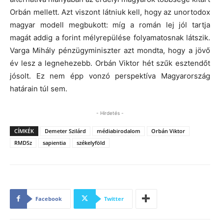
Orbán mellett. Azt viszont látniuk kell, hogy az unortodox
magyar modell megbukott: míg a román lej jól tartja
magát addig a forint mélyrepülése folyamatosnak látszik.
Varga Mihály pénzügyminiszter azt mondta, hogy a jövő
év lesz a legnehezebb. Orbán Viktor hét szűk esztendőt
jósolt. Ez nem épp vonzó perspektíva Magyarország
határain túl sem.
- Hirdetés -
CÍMKÉK
Demeter Szilárd
médiabirodalom
Orbán Viktor
RMDSz
sapientia
székelyföld
Facebook
Twitter