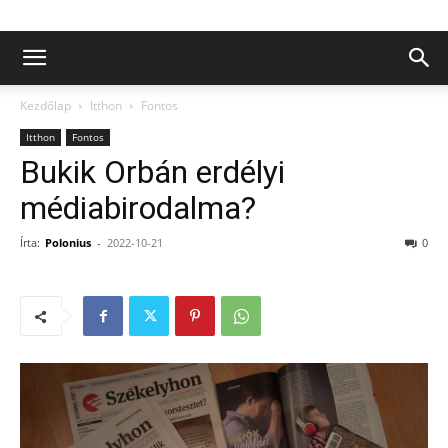
Kezdőlap
Itthon
Fontos
Itthon
Fontos
Bukik Orbán erdélyi
médiabirodalma?
Írta:
Polonius
-
2022-10-21
0