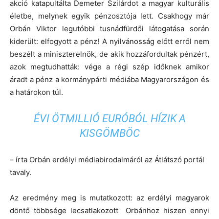
akció katapultálta Demeter Szilárdot a magyar kulturális
életbe, melynek egyik pénzosztója lett. Csakhogy már
Orbán Viktor legutóbbi tusnádfürdői látogatása során
kiderült: elfogyott a pénz! A nyilvánosság előtt erről nem
beszélt a miniszterelnök, de akik hozzáfordultak pénzért,
azok megtudhatták: vége a régi szép időknek amikor
áradt a pénz a kormánypárti médiába Magyarországon és
a határokon túl.
ÉVI ÖTMILLIÓ EURÓBÓL HÍZIK A
KISGÖMBÖC
– írta Orbán erdélyi médiabirodalmáról az Átlátszó portál
tavaly.
Az eredmény meg is mutatkozott: az erdélyi magyarok
döntő többsége lecsatlakozott Orbánhoz hiszen ennyi