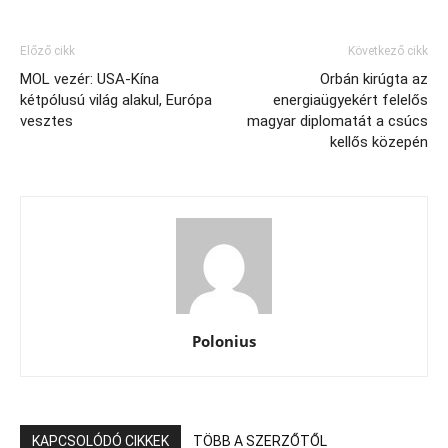
Előző cikk
Következő cikk
MOL vezér: USA-Kína
Orbán kirúgta az
kétpólusú világ alakul, Európa
energiaügyekért felelős
vesztes
magyar diplomatát a csúcs
kellős közepén
Polonius
KAPCSOLÓDÓ CIKKEK
TÖBB A SZERZŐTŐL