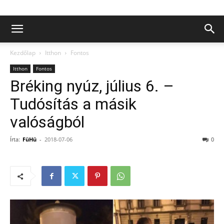
Kezdőlap
Itthon
Fontos
Itthon
Fontos
Bréking nyúz, július 6. –
Tudósítás a másik
valóságból
Írta:
FüHü
-
2018-07-06
0