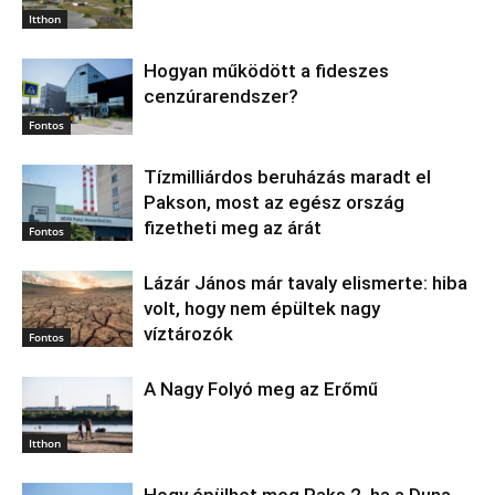
Itthon
Hogyan működött a fideszes
cenzúrarendszer?
Fontos
Tízmilliárdos beruházás maradt el
Pakson, most az egész ország
fizetheti meg az árát
Fontos
Lázár János már tavaly elismerte: hiba
volt, hogy nem épültek nagy
víztározók
Fontos
A Nagy Folyó meg az Erőmű
Itthon