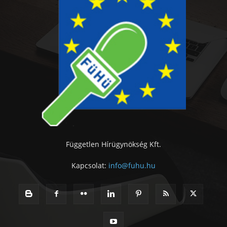
Független Hírügynökség Kft.
Kapcsolat:
info@fuhu.hu