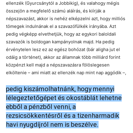
ellenzék (Gyurcsánytól a Jobbikig), és valahogy mégis
összejön a megfelelő számú aláírás, és kiírják a
népszavazást, akkor is nehéz elképzelni azt, hogy milliós
tömegek indulnának el a szavazófülkék irányába. Azt
pedig végképp elvethetjük, hogy az egykori baloldali
szavazók is boldogan kampányolnak majd. Ha pedig
érvénytelen lesz ez az egész bohózat (bár aligha jut el
odáig a történet), akkor az államnak több milliárd forint
közpénzt kell majd a népszavazásra fölöslegesen
elköltenie – ami miatt az ellenzék nap mint nap aggódik –,
pedig kiszámolhatnánk, hogy mennyi
lélegeztetőgépet és okostáblát lehetne
ebből a pénzből venni, a
rezsicsökkentésről és a tizenharmadik
havi nyugdíjról nem is beszélve.