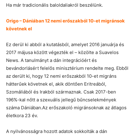
Ha már tradicionális baloldaliakról beszélünk.
Origo – Dániában 12 nemi erőszakból 10-et migránsok
követnek el
Ez derül ki abból a kutatásból, amelyet 2016 januárja és
2017 májusa között végezték el – közölte a Suavelos
News. A tanulmányt a dán integrációért és
bevándorlásért felelős minisztérium rendelte meg. Ebből
az derült ki, hogy 12 nemi erőszakból 10-et migráns
hátterűek követnek el, akik döntően Eritreából,
Szomáliából és Irakból származnak. Csak 2017-ben
196%-kal nőtt a szexuális jellegű bűncselekmények
száma Dániában.Az erőszakoló migránsoknak az átlagos
életkora 23 év.
A nyilvánosságra hozott adatok sokkolták a dán