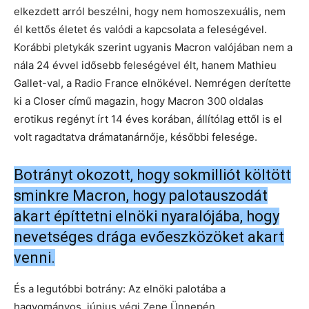
elkezdett arról beszélni, hogy nem homoszexuális, nem
él kettős életet és valódi a kapcsolata a feleségével.
Korábbi pletykák szerint ugyanis Macron valójában nem a
nála 24 évvel idősebb feleségével élt, hanem Mathieu
Gallet-val, a Radio France elnökével. Nemrégen derítette
ki a Closer című magazin, hogy Macron 300 oldalas
erotikus regényt írt 14 éves korában, állítólag ettől is el
volt ragadtatva drámatanárnője, későbbi felesége.
Botrányt okozott, hogy sokmilliót költött
sminkre Macron, hogy palotauszodát
akart építtetni elnöki nyaralójába, hogy
nevetséges drága evőeszközöket akart
venni.
És a legutóbbi botrány: Az elnöki palotába a
hagyományos, június végi Zene Ünnepén