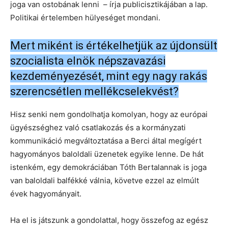
joga van ostobának lenni – írja publicisztikájában a lap.
Politikai értelemben hülyeséget mondani.
Mert miként is értékelhetjük az újdonsült
szocialista elnök népszavazási
kezdeményezését, mint egy nagy rakás
szerencsétlen mellékcselekvést?
Hisz senki nem gondolhatja komolyan, hogy az európai
ügyészséghez való csatlakozás és a kormányzati
kommunikáció megváltoztatása a Berci által megígért
hagyományos baloldali üzenetek egyike lenne. De hát
istenkém, egy demokráciában Tóth Bertalannak is joga
van baloldali balfékké válnia, követve ezzel az elmúlt
évek hagyományait.
Ha el is játszunk a gondolattal, hogy összefog az egész