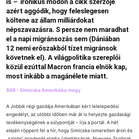
is – ironikus módon a cikk szerzője
azért aggódik, hogy feleslegesen
költene az állam milliárdokat
népszavazásra. S persze nem maradhat
el a napi migránsozás sem (Dániában
12 nemi erőszakból tízet migránsok
követnek el). A világpolitika szereplői
közül ezúttal Macron francia elnök kap,
most inkább a magánélete miatt.
888 – Simicska Amerikába megy
A Jobbik régi gazdája Amerikában kért letelepedési
engedélyt, az utóbbi időben már át is helyezte gazdasági
tevékenységének a súlypontját – írja a portál. A hét
elején röppent fel a hír, hogy Simicska ismeretlen áron és
„szinte” mindenét eladja üzlettársának, Nyerges Zsoltnak.