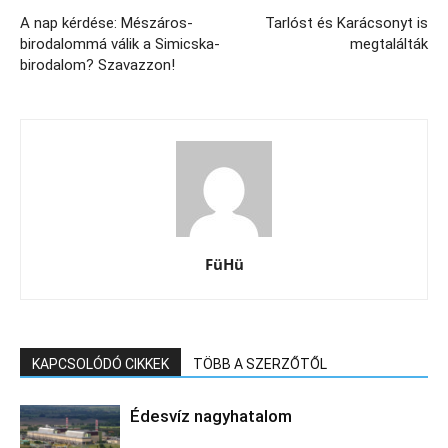
A nap kérdése: Mészáros-
Tarlóst és Karácsonyt is
birodalommá válik a Simicska-
megtalálták
birodalom? Szavazzon!
FüHü
KAPCSOLÓDÓ CIKKEK
TÖBB A SZERZŐTŐL
Édesvíz nagyhatalom