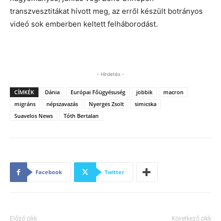
transzvesztitákat hívott meg, az erről készült botrányos
videó sok emberben keltett felháborodást.
- Hirdetés -
CÍMKÉK
Dánia
Európai Főügyésuség
jobbik
macron
migráns
népszavazás
Nyerges Zsolt
simicska
Suavelos News
Tóth Bertalan
Facebook
Twitter
Előző cikk
Következő cikk