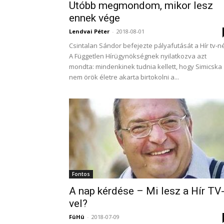
Utóbb megmondom, mikor lesz
ennek vége
Lendvai Péter
-
2018-08-01
Csintalan Sándor befejezte pályafutását a Hír tv-né
A Független Hírügynökségnek nyilatkozva azt
mondta: mindenkinek tudnia kellett, hogy Simicska
nem örök életre akarta birtokolni a...
Fontos
A nap kérdése – Mi lesz a Hír TV
vel?
FüHü
-
2018-07-09