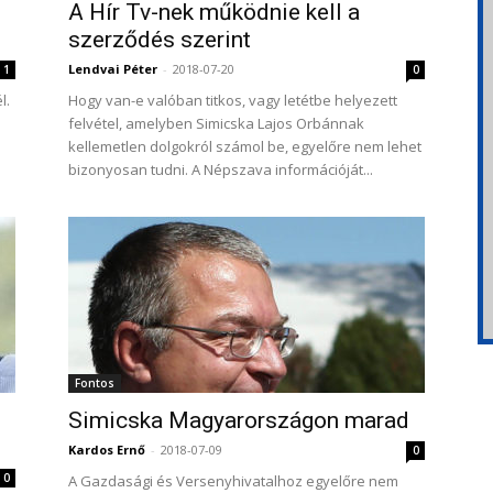
A Hír Tv-nek működnie kell a
szerződés szerint
Lendvai Péter
-
2018-07-20
1
0
l.
Hogy van-e valóban titkos, vagy letétbe helyezett
felvétel, amelyben Simicska Lajos Orbánnak
kellemetlen dolgokról számol be, egyelőre nem lehet
bizonyosan tudni. A Népszava információját...
Fontos
-
Simicska Magyarországon marad
Kardos Ernő
-
2018-07-09
0
0
A Gazdasági és Versenyhivatalhoz egyelőre nem