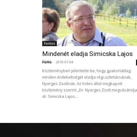
Fontos
Mindenét eladja Simicska Lajos
FüHü
-
2018-07-04
Közleményben jelentette be, hogy gyakorlatilag
minden érdekeltségét eladja régi üzlettársának,
Nyerges Zsoltnak. Az Index által megkapott
közlemény szerint „Dr. Nyerges Zsolt megvásárolja
dr. Simicska Lajos...