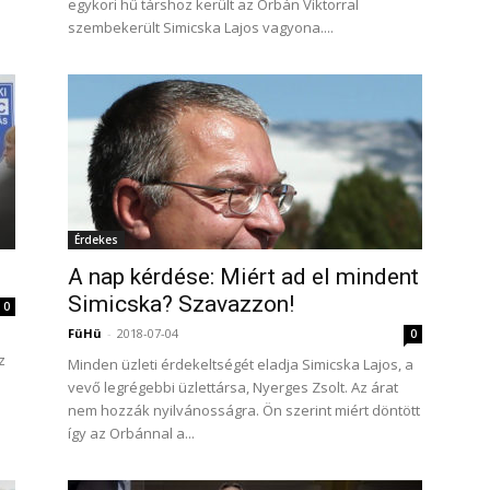
egykori hű társhoz került az Orbán Viktorral
szembekerült Simicska Lajos vagyona....
Érdekes
A nap kérdése: Miért ad el mindent
Simicska? Szavazzon!
0
FüHü
-
2018-07-04
0
z
Minden üzleti érdekeltségét eladja Simicska Lajos, a
vevő legrégebbi üzlettársa, Nyerges Zsolt. Az árat
nem hozzák nyilvánosságra. Ön szerint miért döntött
így az Orbánnal a...