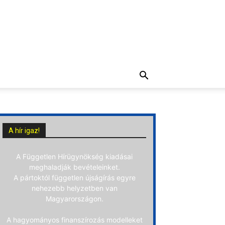
A hír igaz!
A Független Hírügynökség kiadásai
meghaladják bevételeinket.
A pártoktól független újságírás egyre
nehezebb helyzetben van
Magyarországon.
A hagyományos finanszírozás modelleket