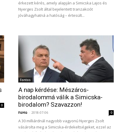
érkezett kérés, amely alapján a Simicska Lajos és
Nyerges Zsolt által bejelentett tranzakciót
jóváhagyhatná a hatóság – értesült...
Fontos
s
A nap kérdése: Mészáros-
birodalommá válik a Simicska-
birodalom? Szavazzon!
0
FüHü
-
2018-07-06
0
A 30 milliárdnál nagyobb vagyonú Nyerges Zsolt
vásárolta meg a Simicska-érdekeltségeket, ezzel az