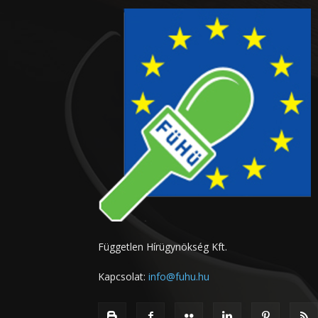
Független Hírügynökség Kft.
Kapcsolat:
info@fuhu.hu