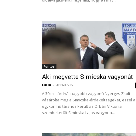
oldalvágásként megemlíti, hogy a HírTv...
Fontos
Aki megvette Simicska vagyonát
FüHü
-
2018-07-06
A 30 milliárdnál nagyobb vagyonú Nyerges Zsolt
vásárolta meg a Simicska-érdekeltségeket, ezzel a
egykori hű társhoz került az Orbán Viktorral
szembekerült Simicska Lajos vagyona....