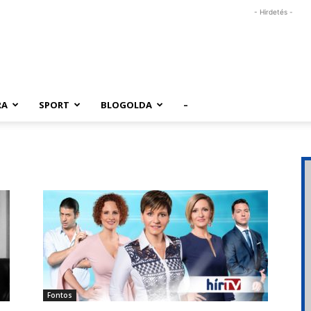
- Hirdetés -
RA
SPORT
BLOGOLDA
–
Fontos