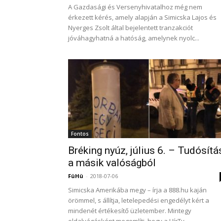
A Gazdasági és Versenyhivatalhoz még nem
érkezett kérés, amely alapján a Simicska Lajos és
Nyerges Zsolt által bejelentett tranzakciót
jóváhagyhatná a hatóság, amelynek nyolc...
Fontos
Bréking nyúz, július 6. – Tudósítá
a másik valóságból
FüHü
-
2018-07-06
Simicska Amerikába megy – írja a 888.hu kaján
örömmel, s állítja, letelepedési engedélyt kért a
mindenét értékesítő üzletember. Mintegy