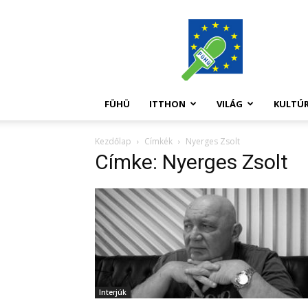
FüHü
FÜHÜ
ITTHON
VILÁG
KULTÚ
Kezdőlap
Címkék
Nyerges Zsolt
Címke: Nyerges Zsolt
Interjúk