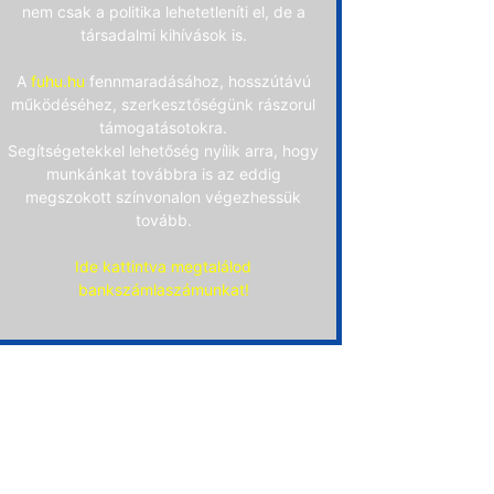
nem csak a politika lehetetleníti el, de a
társadalmi kihívások is.
A
fuhu.hu
fennmaradásához, hosszútávú
működéséhez, szerkesztőségünk rászorul
támogatásotokra.
Segítségetekkel lehetőség nyílik arra, hogy
munkánkat továbbra is az eddig
megszokott színvonalon végezhessük
tovább.
Ide kattintva megtalálod
bankszámlaszámunkat!