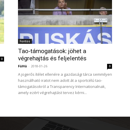
Fontos
Tao-támogatások: jöhet a
végrehajtás és feljelentés
0
FüHü
-
2018-01-26
0
A jogerős ítélet ellenére a gazdasági tárca semmilyen
használható iratot nem adott át a sportcélú tao-
támogatásokról a Transparency Internationalnak,
amely ezért végrehajtást tervez kérni...