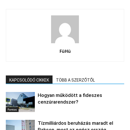
FüHü
KAPCSOLÓDÓ CIKKEK
TÖBB A SZERZŐTŐL
Hogyan működött a fideszes
cenzúrarendszer?
Fontos
Tízmilliárdos beruházás maradt el
Pakson, most az egész ország