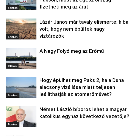
fizetheti meg az árát
Fontos
Lázár János már tavaly elismerte: hiba
volt, hogy nem épültek nagy
víztározók
Fontos
A Nagy Folyó meg az Erőmű
Itthon
Hogy épülhet meg Paks 2, ha a Duna
alacsony vízállása miatt teljesen
leállíthatják az atomerőművet?
Fontos
Német László bíboros lehet a magyar
katolikus egyház következő vezetője?
Fontos