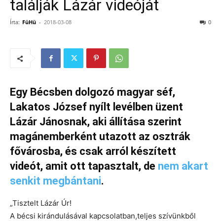
találják Lázár videóját
Írta:
FüHü
-
2018-03-08
0
Egy Bécsben dolgozó magyar séf,
Lakatos József nyílt levélben üzent
Lázár Jánosnak, aki állítása szerint
magánemberként utazott az osztrák
fővárosba, és csak arról készített
videót, amit ott tapasztalt, de
nem akart
senkit megbántani
.
„Tisztelt Lázár Úr!
A bécsi kirándulásával kapcsolatban,teljes szívünkből