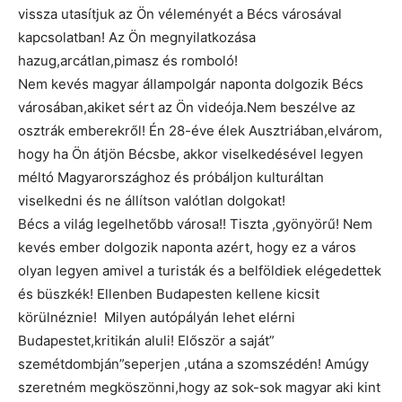
vissza utasítjuk az Ön véleményét a Bécs városával
kapcsolatban! Az Ön megnyilatkozása
hazug,arcátlan,pimasz és romboló!
Nem kevés magyar állampolgár naponta dolgozik Bécs
városában,akiket sért az Ön videója.Nem beszélve az
osztrák emberekről! Én 28-éve élek Ausztriában,elvárom,
hogy ha Ön átjön Bécsbe, akkor viselkedésével legyen
méltó Magyarországhoz és próbáljon kulturáltan
viselkedni és ne állítson valótlan dolgokat!
Bécs a világ legelhetőbb városa!! Tiszta ,gyönyörű! Nem
kevés ember dolgozik naponta azért, hogy ez a város
olyan legyen amivel a turisták és a belföldiek elégedettek
és büszkék! Ellenben Budapesten kellene kicsit
körülnéznie! Milyen autópályán lehet elérni
Budapestet,kritikán aluli! Először a saját”
szemétdombján”seperjen ,utána a szomszédén! Amúgy
szeretném megköszönni,hogy az sok-sok magyar aki kint