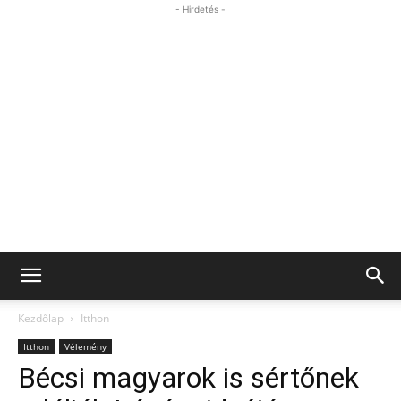
- Hirdetés -
Kezdőlap
Itthon
Itthon
Vélemény
Bécsi magyarok is sértőnek