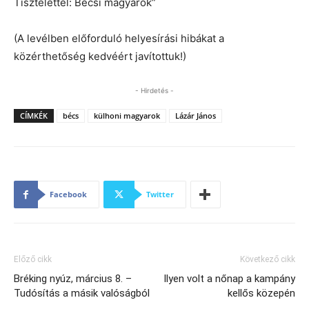
Tisztelettel: Bécsi magyarok”
(A levélben előforduló helyesírási hibákat a
közérthetőség kedvéért javítottuk!)
- Hirdetés -
CÍMKÉK
bécs
külhoni magyarok
Lázár János
Facebook
Twitter
Előző cikk
Következő cikk
Bréking nyúz, március 8. –
Ilyen volt a nőnap a kampány
Tudósítás a másik valóságból
kellős közepén