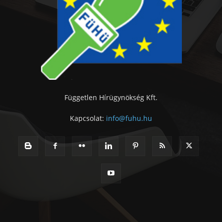
Független Hírügynökség Kft.
Kapcsolat:
info@fuhu.hu